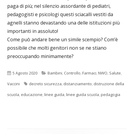
paga di più; nel silenzio assordante di pediatri,
pedagogisti e psicologi questi sciacalli vestiti da
agnelli stanno devastando una delle istituzioni più
importanti in assoluto!
Come può andare bene un simile scempio? Com’è
possibile che molti genitori non se ne stiano
preoccupando minimamente?
Pubblicato
Categorie
5 Agosto 2020
Bambini
,
Controllo
,
Farmaci
,
NWO
,
Salute
,
Tag
Vaccini
decreto sicurezza
,
distanziamento
,
distruzione della
scuola
,
educazione
,
linee guida
,
linee guida scuola
,
pedagogia