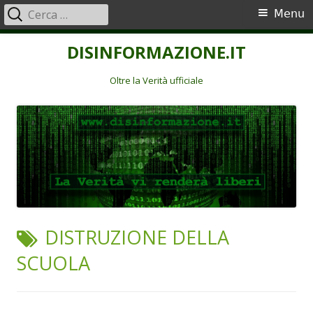
Ricerca
Menu
Menu
per:
principale
Vai
DISINFORMAZIONE.IT
al
contenuto
Oltre la Verità ufficiale
TAG:
DISTRUZIONE DELLA
SCUOLA