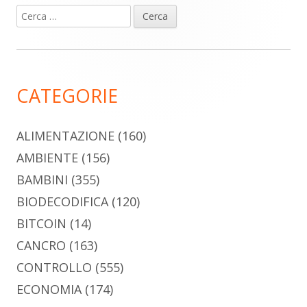
Ricerca
Barra
per:
laterale
principale
CATEGORIE
ALIMENTAZIONE
(160)
AMBIENTE
(156)
BAMBINI
(355)
BIODECODIFICA
(120)
BITCOIN
(14)
CANCRO
(163)
CONTROLLO
(555)
ECONOMIA
(174)