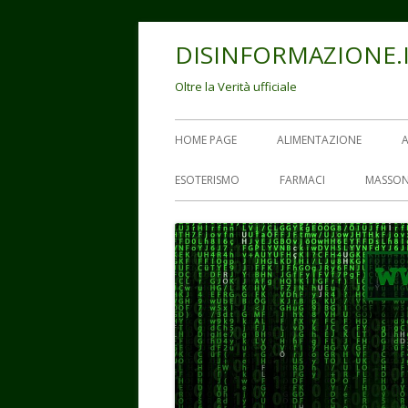
Vai
DISINFORMAZIONE.
al
contenuto
Oltre la Verità ufficiale
Menu
HOME PAGE
ALIMENTAZIONE
principale
ESOTERISMO
FARMACI
MASSON