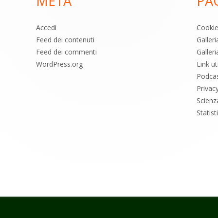
META
PA
Accedi
Cooki
Feed dei contenuti
Galler
Feed dei commenti
Galleri
WordPress.org
Link uti
Podca
Privac
Scienz
Statis