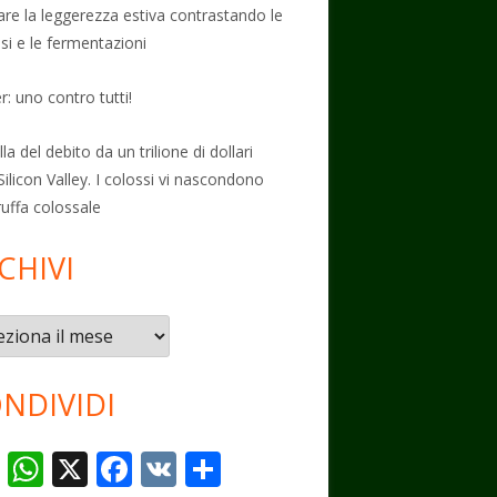
vare la leggerezza estiva contrastando le
osi e le fermentazioni
: uno contro tutti!
la del debito da un trilione di dollari
Silicon Valley. I colossi vi nascondono
ruffa colossale
CHIVI
vi
NDIVIDI
T
W
X
F
V
C