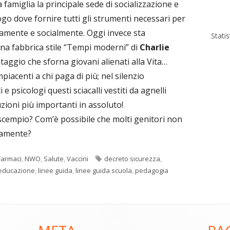
famiglia la principale sede di socializzazione e
ogo dove fornire tutti gli strumenti necessari per
camente e socialmente. Oggi invece sta
Stati
na fabbrica stile “Tempi moderni” di
Charlie
ntaggio che sforna giovani alienati alla Vita…
iacenti a chi paga di più; nel silenzio
e psicologi questi sciacalli vestiti da agnelli
zioni più importanti in assoluto!
cempio? Com’è possibile che molti genitori non
mamente?
Tag
Farmaci
,
NWO
,
Salute
,
Vaccini
decreto sicurezza
,
educazione
,
linee guida
,
linee guida scuola
,
pedagogia