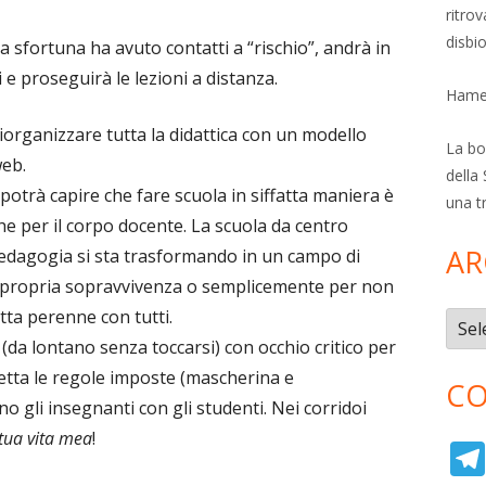
ritro
disbi
a sfortuna ha avuto contatti a “rischio”, andrà in
 e proseguirà le lezioni a distanza.
Hamer
riorganizzare tutta la didattica con un modello
La bol
web.
della 
potrà capire che fare scuola in siffatta maniera è
una t
 che per il corpo docente. La scuola da centro
AR
pedagogia si sta trasformando in un campo di
a propria sopravvivenza o semplicemente per non
tta perenne con tutti.
Archi
da lontano senza toccarsi) con occhio critico per
etta le regole imposte (mascherina e
CO
o gli insegnanti con gli studenti. Nei corridoi
tua vita mea
!