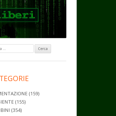
ca
rra
erale
ncipale
TEGORIE
MENTAZIONE
(159)
IENTE
(155)
BINI
(354)