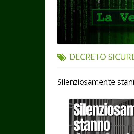
TAG:
DECRETO SICUR
Silenziosamente stan