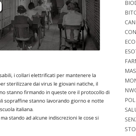
BIO
BIT
CAN
CON
ECO
ESO
FAR
MAS
abili, i collari elettrificati per mantenere la
MO
er sterilizzare dai virus le giovani natiche, il
NW
rno stanno firmando in queste ore il protocollo di
POL
ali sopraffine stanno lavorando giorno e notte
scuola italiana.
SAL
 ma stando ad alcune indiscrezioni le cose si
SEN
STO