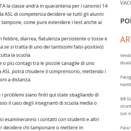
VAC
A la classe andrà in quarantena per i canonici 14
lla ASL di competenza decidere se tutti gli alunni
PO
al tampone, come pure estendere i test anche ai
AR
febbre, diarrea, flatulenza persistente o tosse e
e si tratta di uno dei tantissimi falsi-positivo)
tutta la scuola.
Vendo
o più contagi tra le piccole canaglie di uno
disad
 la ASL potrà chiudere il comprensorio, mettendo i
Parag
oni a distanza.
nazis
i problemi siano finiti qui state sbagliando di
Bill 
o il caso degli insegnanti di scuola media o
sicure
suo e
i si esamineranno i contatti con studenti e altri
er decidere chi tamponare o mettere in
Para 