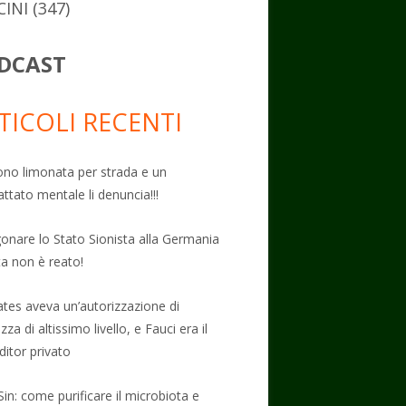
CINI
(347)
DCAST
TICOLI RECENTI
no limonata per strada e un
attato mentale li denuncia!!!
onare lo Stato Sionista alla Germania
ta non è reato!
Gates aveva un’autorizzazione di
zza di altissimo livello, e Fauci era il
ditor privato
Sin: come purificare il microbiota e