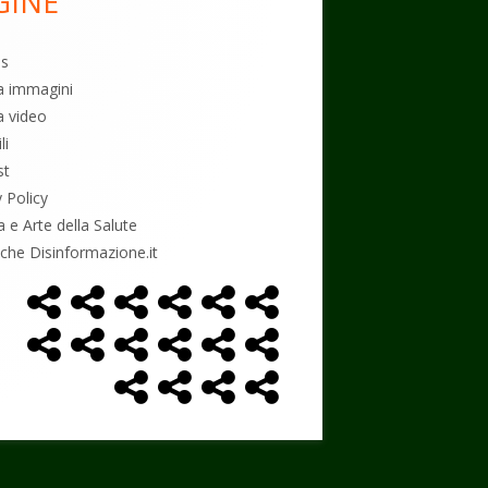
GINE
es
ia immagini
a video
li
st
y Policy
a e Arte della Salute
tiche Disinformazione.it
Home
Alimentazione
Ambiente
Bambini
Biodecodifica
Cancro
Menù
Page
social
Controllo
Economia
Esoterismo
Farmaci
Massoneria
NWO
link
Politica
Salute
Storia
Podcast