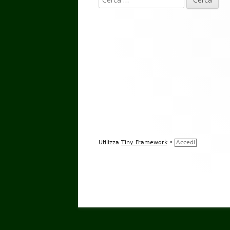
piè
per:
di
pagina
Utilizza
Tiny Framework
•
Accedi