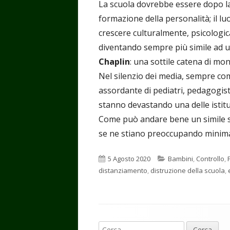
La scuola dovrebbe essere dopo la 
formazione della personalità; il lu
crescere culturalmente, psicologi
diventando sempre più simile ad u
Chaplin
: una sottile catena di mo
Nel silenzio dei media, sempre comp
assordante di pediatri, pedagogisti 
stanno devastando una delle istitu
Come può andare bene un simile s
se ne stiano preoccupando mini
Pubblicato
Categorie
5 Agosto 2020
Bambini
,
Controllo
,
distanziamento
,
distruzione della scuola
,
Contenuto
Ricerca