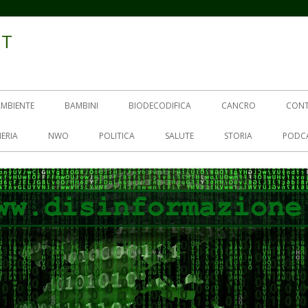
IT
AMBIENTE
BAMBINI
BIODECODIFICA
CANCRO
CON
ERIA
NWO
POLITICA
SALUTE
STORIA
PODC