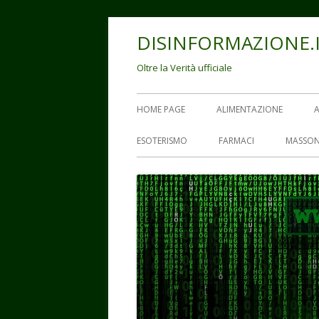
Vai
DISINFORMAZIONE.
al
contenuto
Oltre la Verità ufficiale
Menu
HOME PAGE
ALIMENTAZIONE
principale
ESOTERISMO
FARMACI
MASSON