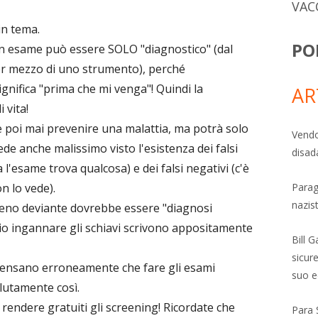
VAC
in tema.
PO
n esame può essere SOLO "diagnostico" (dal
er mezzo di uno strumento), perché
ignifica "prima che mi venga"! Quindi la
AR
 vita!
 poi mai prevenire una malattia, ma potrà solo
Vendo
de anche malissimo visto l'esistenza dei falsi
disad
 l'esame trova qualcosa) e dei falsi negativi (c'è
Parag
n lo vede).
nazis
meno deviante dovrebbe essere "diagnosi
glio ingannare gli schiavi scrivono appositamente
Bill 
sicure
o pensano erroneamente che fare gli esami
suo e
lutamente così.
i rendere gratuiti gli screening! Ricordate che
Para 