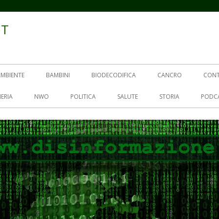
IT
AMBIENTE
BAMBINI
BIODECODIFICA
CANCRO
CON
ERIA
NWO
POLITICA
SALUTE
STORIA
PODC