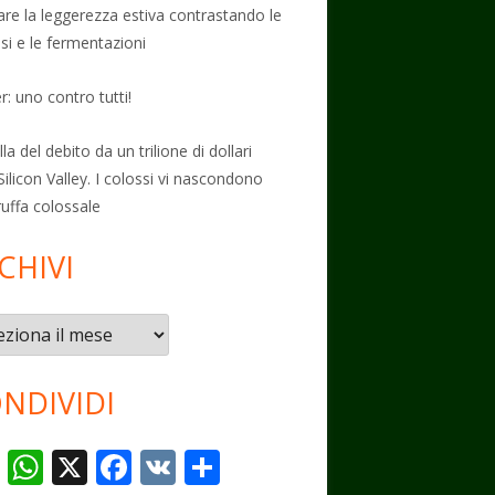
vare la leggerezza estiva contrastando le
osi e le fermentazioni
: uno contro tutti!
la del debito da un trilione di dollari
Silicon Valley. I colossi vi nascondono
ruffa colossale
CHIVI
vi
NDIVIDI
T
W
X
F
V
C