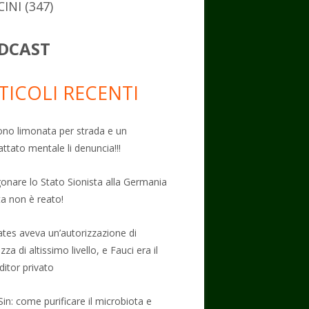
CINI
(347)
DCAST
TICOLI RECENTI
no limonata per strada e un
attato mentale li denuncia!!!
onare lo Stato Sionista alla Germania
ta non è reato!
Gates aveva un’autorizzazione di
zza di altissimo livello, e Fauci era il
ditor privato
Sin: come purificare il microbiota e