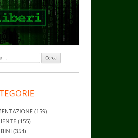
ca
rra
erale
ncipale
TEGORIE
MENTAZIONE
(159)
IENTE
(155)
BINI
(354)