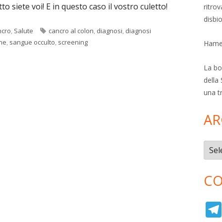
o siete voi! E in questo caso il vostro culetto!
ritro
disbi
Tag
ncro
,
Salute
cancro al colon
,
diagnosi
,
diagnosi
ne
,
sangue occulto
,
screening
Hamer
La bol
della 
una t
AR
Archi
CO