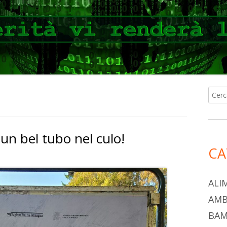
Ricer
Ba
per:
lat
 un bel tubo nel culo!
pri
CA
ALI
AMB
BAM