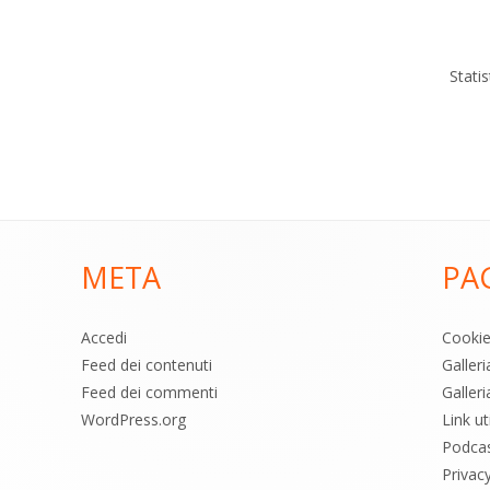
Stati
META
PA
Accedi
Cooki
Feed dei contenuti
Galler
Feed dei commenti
Galleri
WordPress.org
Link uti
Podca
Privac