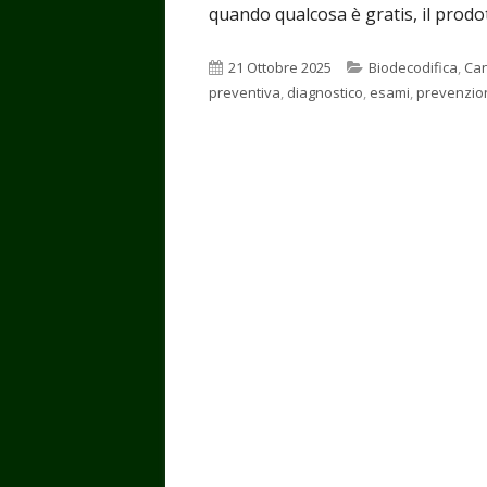
quando qualcosa è gratis, il prodott
Pubblicato
Categorie
21 Ottobre 2025
Biodecodifica
,
Ca
preventiva
,
diagnostico
,
esami
,
prevenzio