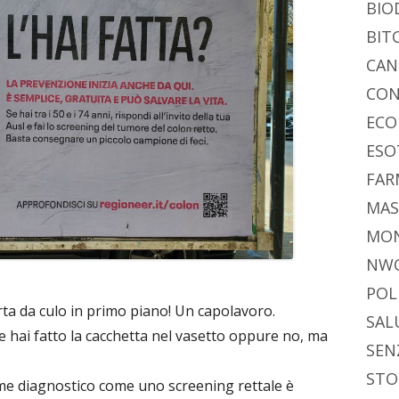
BIO
BIT
CAN
CON
ECO
ESO
FAR
MAS
MO
NW
POL
rta da culo in primo piano! Un capolavoro.
SAL
 hai fatto la cacchetta nel vasetto oppure no, ma
SEN
STO
ame diagnostico come uno screening rettale è