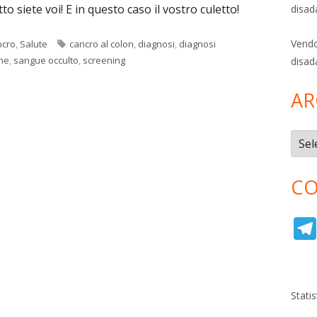
o siete voi! E in questo caso il vostro culetto!
disad
Vendo
Tag
ncro
,
Salute
cancro al colon
,
diagnosi
,
diagnosi
ne
,
sangue occulto
,
screening
disad
AR
Archi
CO
Stati