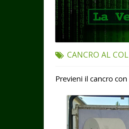
TAG:
CANCRO AL CO
Previeni il cancro con