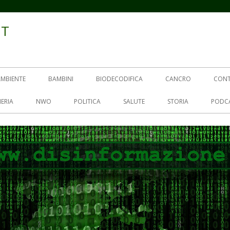
IT
AMBIENTE
BAMBINI
BIODECODIFICA
CANCRO
CON
ERIA
NWO
POLITICA
SALUTE
STORIA
PODC