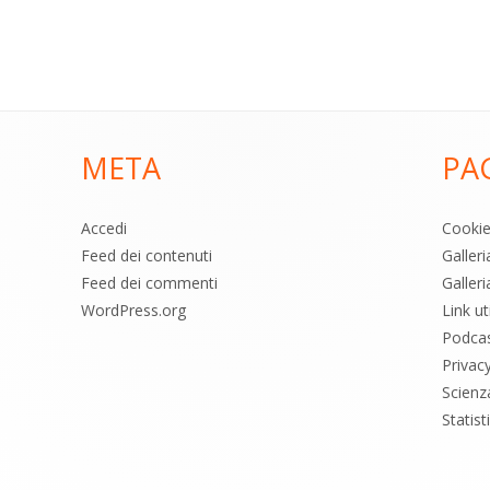
META
PA
Accedi
Cooki
Feed dei contenuti
Galler
Feed dei commenti
Galleri
WordPress.org
Link uti
Podca
Privac
Scienz
Statis