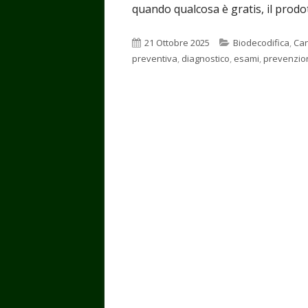
quando qualcosa è gratis, il prodott
Pubblicato
Categorie
21 Ottobre 2025
Biodecodifica
,
Ca
preventiva
,
diagnostico
,
esami
,
prevenzio