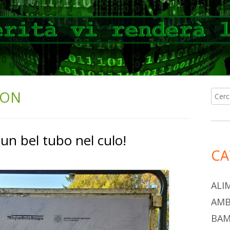
LON
Ricer
Ba
per:
lat
 un bel tubo nel culo!
pri
CA
ALI
AMB
BAM