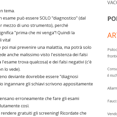
VAC
in tema.
PO
n esame può essere SOLO "diagnostico" (dal
er mezzo di uno strumento), perché
ignifica "prima che mi venga"! Quindi la
AR
 vita!
 poi mai prevenire una malattia, ma potrà solo
Psiloc
de anche malissimo visto l'esistenza dei falsi
fronti
 l'esame trova qualcosa) e dei falsi negativi (c'è
Consu
n lo vede).
il ri
meno deviante dovrebbe essere "diagnosi
glio ingannare gli schiavi scrivono appositamente
Allarm
o pensano erroneamente che fare gli esami
Fauci
lutamente così.
i rendere gratuiti gli screening! Ricordate che
Vendo