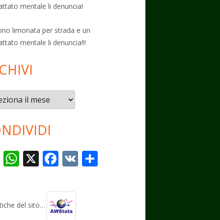
attato mentale li denuncia!
no limonata per strada e un
attato mentale li denuncia!!!
CHIVI
vi
NDIVIDI
T
W
X
F
V
C
el
h
ac
K
o
e
at
e
n
gr
s
b
di
stiche del sito…