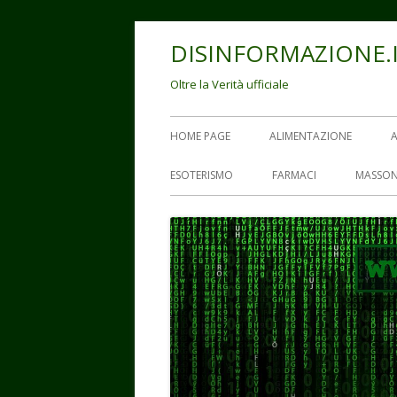
Vai
DISINFORMAZIONE.
al
contenuto
Oltre la Verità ufficiale
Menu
HOME PAGE
ALIMENTAZIONE
principale
ESOTERISMO
FARMACI
MASSON