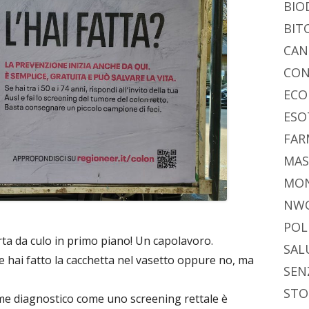
BIO
BIT
CAN
CON
ECO
ESO
FAR
MAS
MO
NW
POL
rta da culo in primo piano! Un capolavoro.
SAL
 hai fatto la cacchetta nel vasetto oppure no, ma
SEN
STO
ame diagnostico come uno screening rettale è