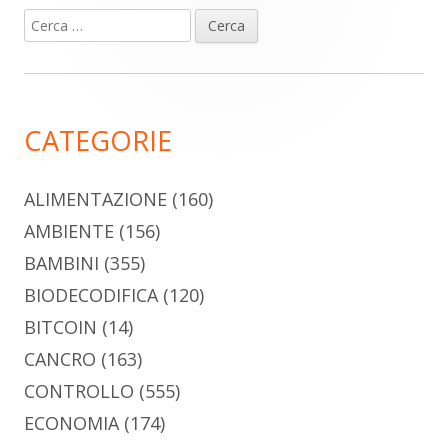
Ricerca
Barra
per:
laterale
principale
CATEGORIE
ALIMENTAZIONE
(160)
AMBIENTE
(156)
BAMBINI
(355)
BIODECODIFICA
(120)
BITCOIN
(14)
CANCRO
(163)
CONTROLLO
(555)
ECONOMIA
(174)