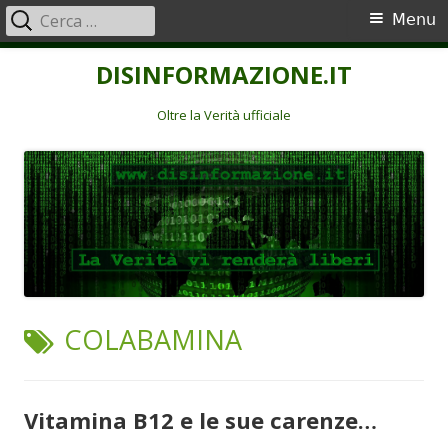
Ricerca
Menu
Menu
per:
principale
Vai
DISINFORMAZIONE.IT
al
contenuto
Oltre la Verità ufficiale
TAG:
COLABAMINA
Vitamina B12 e le sue carenze…