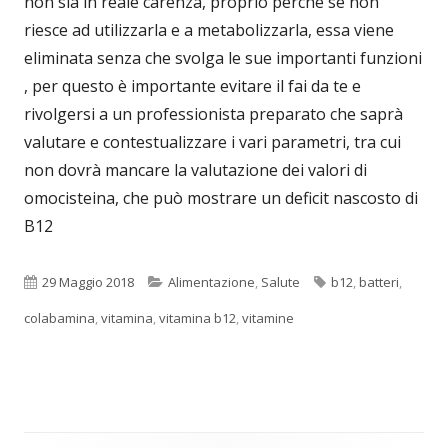
non sia in reale carenza, proprio perché se non
riesce ad utilizzarla e a metabolizzarla, essa viene
eliminata senza che svolga le sue importanti funzioni
, per questo è importante evitare il fai da te e
rivolgersi a un professionista preparato che saprà
valutare e contestualizzare i vari parametri, tra cui
non dovrà mancare la valutazione dei valori di
omocisteina, che può mostrare un deficit nascosto di
B12
Pubblicato
Categorie
Tag
29 Maggio 2018
Alimentazione
,
Salute
b12
,
batteri
,
colabamina
,
vitamina
,
vitamina b12
,
vitamine