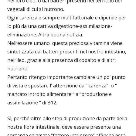
nel loro cibo, o dai batteri presenti nel terriccio dei
vegetali di cui si nutrono.
Ogni carenza è sempre multifattoriale e dipende per
lo più da una cattiva digestione-assimilazione-
eliminazione. Altra buona notizia.
Nell’essere umano questa preziosa vitamina viene
sintetizzata dai batteri presenti nel nostro intestino,
nell’ileo, grazie alla presenza di cobalto e di altri
nutrienti.
Pertanto ritengo importante cambiare un po’ punto
di vista e spostare l’ attenzione da “ carenza” o “
mancato introito alimentare “ a “produzione e
assimilazione “ di B12.
Sì, perché oltre allo step di produzione da parte della
nostra flora intestinale, deve essere presente una
sostanza chiamata “fattore intrinseco“ affinché essa