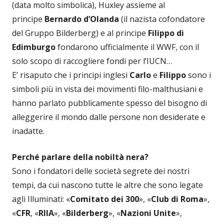
(data molto simbolica), Huxley assieme al
principe
Bernardo d’Olanda
(il nazista cofondatore
del Gruppo Bilderberg) e al principe
Filippo di
Edimburgo
fondarono ufficialmente il WWF, con il
solo scopo di raccogliere fondi per l’IUCN…
E’ risaputo che i principi inglesi
Carlo
e
Filippo
sono i
simboli più in vista dei movimenti filo-malthusiani e
hanno parlato pubblicamente spesso del bisogno di
alleggerire il mondo dalle persone non desiderate e
inadatte.
Perché parlare della nobiltà nera?
Sono i fondatori delle società segrete dei nostri
tempi, da cui nascono tutte le altre che sono legate
agli Illuminati: «
Comitato dei 300
», «
Club di Roma
»,
«
CFR
, «
RIIA
», «
Bilderberg
», «
Nazioni Unite
»,