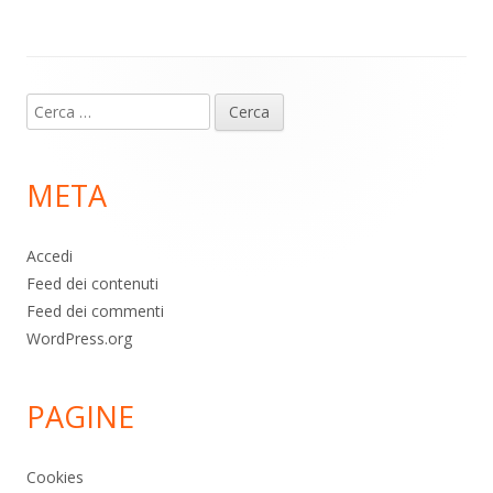
p
k
Contenuto
Ricerca
piè
per:
di
META
pagina
Accedi
Feed dei contenuti
Feed dei commenti
WordPress.org
PAGINE
Cookies