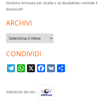
Vendono limonata per strada e un disadattato mentale li
denuncia!!!
ARCHIVI
Archivi
CONDIVIDI
T
W
X
F
V
C
el
h
ac
K
o
e
at
e
n
gr
s
b
di
Statistiche del sito…
a
A
o
vi
m
p
o
di