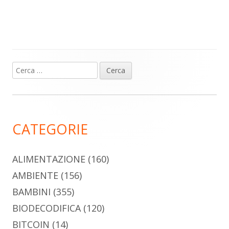
Ricerca
Barra
per:
laterale
principale
CATEGORIE
ALIMENTAZIONE
(160)
AMBIENTE
(156)
BAMBINI
(355)
BIODECODIFICA
(120)
BITCOIN
(14)