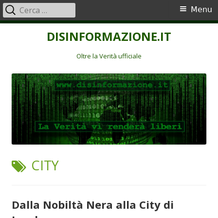
Ricerca
Menu
Menu
per:
principale
Vai
DISINFORMAZIONE.IT
al
contenuto
Oltre la Verità ufficiale
TAG:
CITY
Dalla Nobiltà Nera alla City di