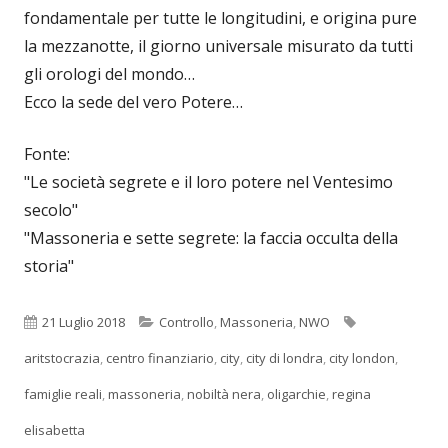
fondamentale per tutte le longitudini, e origina pure
la mezzanotte, il giorno universale misurato da tutti
gli orologi del mondo…
Ecco la sede del vero Potere…
Fonte:
"Le società segrete e il loro potere nel Ventesimo
secolo"
"Massoneria e sette segrete: la faccia occulta della
storia"
Pubblicato
Categorie
Tag
21 Luglio 2018
Controllo
,
Massoneria
,
NWO
aritstocrazia
,
centro finanziario
,
city
,
city di londra
,
city london
,
famiglie reali
,
massoneria
,
nobiltà nera
,
oligarchie
,
regina
elisabetta