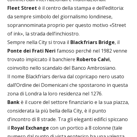
Fleet Street
è il centro della stampa e dell’editoria:
da sempre simbolo del giornalismo londinese,
soprannominata proprio per questo motivo «Street
of ink», la strada dell’inchiostro.
Sempre nella City si trova il
Blackfriars Bridge
, il
Ponte dei Frati Neri
famoso perché nel 1982 venne
trovato impiccato il banchiere
Roberto Calvi
,
coinvolto nello scandalo del Banco Ambrosiano.
Il nome Blackfriars deriva dal copricapo nero usato
dall’Ordine dei Domenicani che spostarono in questa
zona di Londra la loro residenza nel 1276.
Bank
è il cuore del settore finanziario e la sua piazza,
considerata la più bella della City, è il punto
d’incontro di 8 strade. Tra gli eleganti edifici spiccano
il
Royal Exchange
con un portico a 8 colonne (tale
numero dal punto di vista esoterico ha una valenza