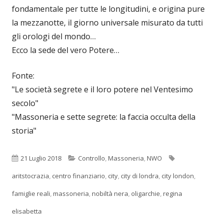
fondamentale per tutte le longitudini, e origina pure
la mezzanotte, il giorno universale misurato da tutti
gli orologi del mondo…
Ecco la sede del vero Potere…
Fonte:
"Le società segrete e il loro potere nel Ventesimo
secolo"
"Massoneria e sette segrete: la faccia occulta della
storia"
Pubblicato
Categorie
Tag
21 Luglio 2018
Controllo
,
Massoneria
,
NWO
aritstocrazia
,
centro finanziario
,
city
,
city di londra
,
city london
,
famiglie reali
,
massoneria
,
nobiltà nera
,
oligarchie
,
regina
elisabetta