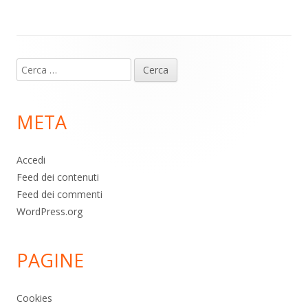
p
k
Contenuto
Ricerca
piè
per:
di
META
pagina
Accedi
Feed dei contenuti
Feed dei commenti
WordPress.org
PAGINE
Cookies