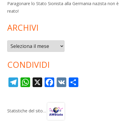
Paragonare lo Stato Sionista alla Germania nazista non è
reato!
ARCHIVI
Archivi
CONDIVIDI
T
W
X
F
V
C
el
h
ac
K
o
e
at
e
n
gr
s
b
di
Statistiche del sito…
a
A
o
vi
m
p
o
di