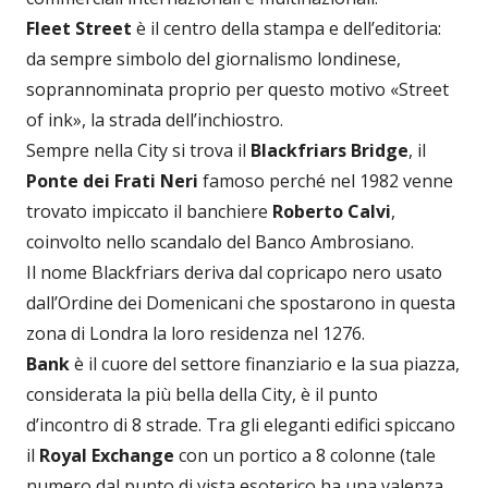
Fleet Street
è il centro della stampa e dell’editoria:
da sempre simbolo del giornalismo londinese,
soprannominata proprio per questo motivo «Street
of ink», la strada dell’inchiostro.
Sempre nella City si trova il
Blackfriars Bridge
, il
Ponte dei Frati Neri
famoso perché nel 1982 venne
trovato impiccato il banchiere
Roberto Calvi
,
coinvolto nello scandalo del Banco Ambrosiano.
Il nome Blackfriars deriva dal copricapo nero usato
dall’Ordine dei Domenicani che spostarono in questa
zona di Londra la loro residenza nel 1276.
Bank
è il cuore del settore finanziario e la sua piazza,
considerata la più bella della City, è il punto
d’incontro di 8 strade. Tra gli eleganti edifici spiccano
il
Royal Exchange
con un portico a 8 colonne (tale
numero dal punto di vista esoterico ha una valenza