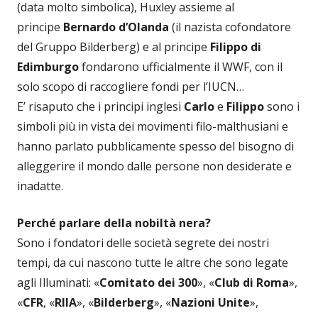
(data molto simbolica), Huxley assieme al
principe
Bernardo d’Olanda
(il nazista cofondatore
del Gruppo Bilderberg) e al principe
Filippo di
Edimburgo
fondarono ufficialmente il WWF, con il
solo scopo di raccogliere fondi per l’IUCN…
E’ risaputo che i principi inglesi
Carlo
e
Filippo
sono i
simboli più in vista dei movimenti filo-malthusiani e
hanno parlato pubblicamente spesso del bisogno di
alleggerire il mondo dalle persone non desiderate e
inadatte.
Perché parlare della nobiltà nera?
Sono i fondatori delle società segrete dei nostri
tempi, da cui nascono tutte le altre che sono legate
agli Illuminati: «
Comitato dei 300
», «
Club di Roma
»,
«
CFR
, «
RIIA
», «
Bilderberg
», «
Nazioni Unite
»,