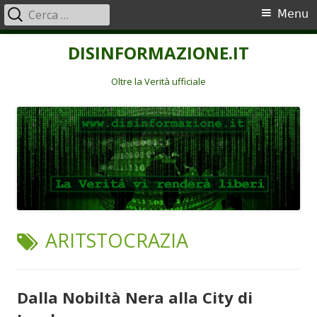
Ricerca
Menu
Menu
per:
principale
Vai
DISINFORMAZIONE.IT
al
contenuto
Oltre la Verità ufficiale
TAG:
ARITSTOCRAZIA
Dalla Nobiltà Nera alla City di