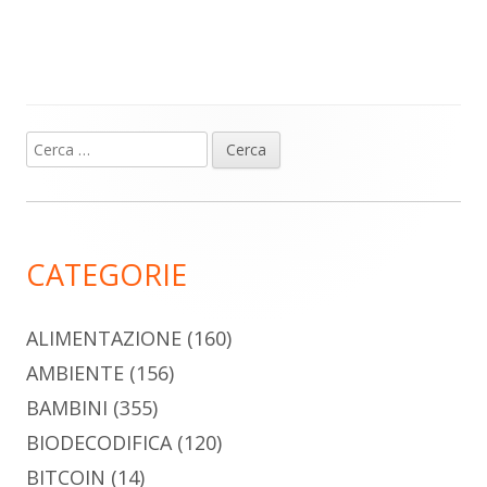
Ricerca
Barra
per:
laterale
principale
CATEGORIE
ALIMENTAZIONE
(160)
AMBIENTE
(156)
BAMBINI
(355)
BIODECODIFICA
(120)
BITCOIN
(14)