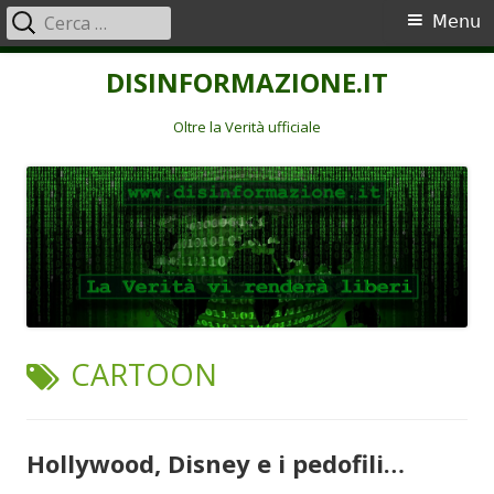
Ricerca
Menu
Menu
per:
principale
Vai
DISINFORMAZIONE.IT
al
contenuto
Oltre la Verità ufficiale
TAG:
CARTOON
Hollywood, Disney e i pedofili…