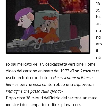
19
99
ha
an
nu
nci
ato
il
riti
ro dal mercato della videocassetta versione Home
Video del cartone animato del 1977 «
The Rescuers
»,
uscito in Italia con il titolo «
Le avventure di Bianca e
Bernie
» perché essa conterrebbe una «
riprovevole
immagine che passa sullo sfondo
».
Dopo circa 38 minuti dall’inizio del cartone animato,
mentre i due simpatici roditori planano tra i