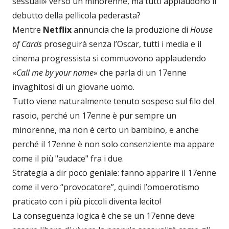
sessuali» verso un minorenne, ma tutti applaudono il
debutto della pellicola pederasta?
Mentre
Netflix
annuncia che la produzione di
House
of Cards
proseguirà senza l’Oscar, tutti i media e il
cinema progressista si commuovono applaudendo
«
Call me by your name
» che parla di un 17enne
invaghitosi di un giovane uomo.
Tutto viene naturalmente tenuto sospeso sul filo del
rasoio, perché un 17enne è pur sempre un
minorenne, ma non è certo un bambino, e anche
perché il 17enne è non solo consenziente ma appare
come il più "audace" fra i due.
Strategia a dir poco geniale: fanno apparire il 17enne
come il vero “provocatore”, quindi l’omoerotismo
praticato con i più piccoli diventa lecito!
La conseguenza logica è che se un 17enne deve