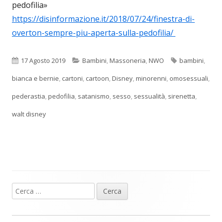
pedofilia»
https://disinformazione.it/2018/07/24/finestra-di-
overton-sempre-piu-aperta-sulla-pedofilia/
Pubblicato
Categorie
Tag
17 Agosto 2019
Bambini
,
Massoneria
,
NWO
bambini
,
bianca e bernie
,
cartoni
,
cartoon
,
Disney
,
minorenni
,
omosessuali
,
pederastia
,
pedofilia
,
satanismo
,
sesso
,
sessualità
,
sirenetta
,
walt disney
Ricerca
Barra
per:
laterale