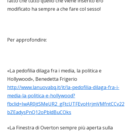
fatto che tutto quello che viene inserito e/o
modificato ha sempre a che fare col sesso!
Per approfondire:
«La pedofilia dilaga fra i media, la politica e
Hollywood», Benedetta Frigerio
http://www.lanuovabq.it/it/la-pedofilia-dilaga-fra-i-
media-la-politica-e-hollywood?
fbclid=IwAR0jtSMeUR2_gFtcUTFEvoHrjmVMfntCCv22
bZEadysPnQ12oPbldBuCOks
«La Finestra di Overton sempre più aperta sulla