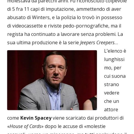
molestava da parecchi anni. Fu riconosciuto colpevole
di 5 fra 11 capi di imputazione, ammettendo di aver
abusato di Winters, e la polizia lo trovò in possesso
di videocassette e riviste pedo-pornografiche, ma il
regista ha continuato a lavorare senza problemi. La
sua ultima produzione è la serie
Jeepers Creepers
…
L’elenco è
lunghissi
mo, per
cui suona
strano
vedere
che un
attore
come
Kevin Spacey
viene scaricato dai produttori di
«
House of Cards
» dopo le accuse di «molestie