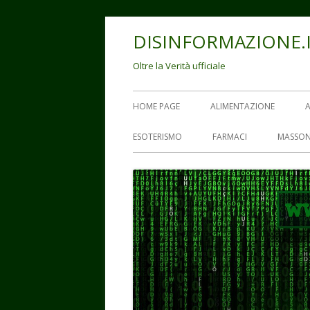
Vai
DISINFORMAZIONE.
al
contenuto
Oltre la Verità ufficiale
Menu
HOME PAGE
ALIMENTAZIONE
principale
ESOTERISMO
FARMACI
MASSON