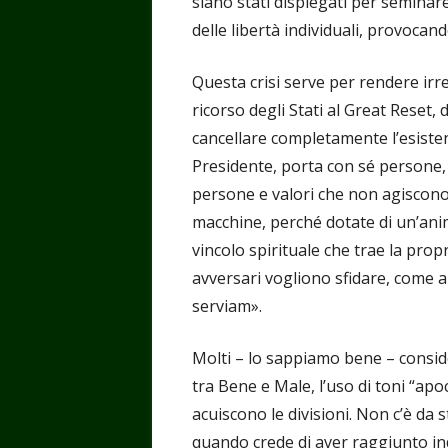
siano stati dispiegati per seminare
delle libertà individuali, provoca
Questa crisi serve per rendere irreve
ricorso degli Stati al Great Reset, 
cancellare completamente l’esiste
Presidente, porta con sé persone, aff
persone e valori che non agisco
macchine, perché dotate di un’anim
vincolo spirituale che trae la propr
avversari vogliono sfidare, come al
serviam».
Molti – lo sappiamo bene – consid
tra Bene e Male, l’uso di toni “apo
acuiscono le divisioni. Non c’è da 
quando crede di aver raggiunto ind