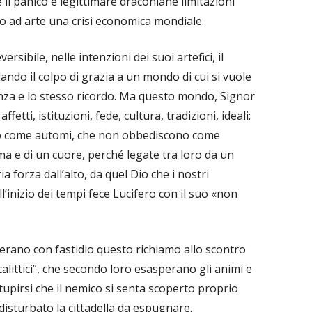
 il panico e legittimare draconiane limitazioni
ndo ad arte una crisi economica mondiale.
rsibile, nelle intenzioni dei suoi artefici, il
dando il colpo di grazia a un mondo di cui si vuole
nza e lo stesso ricordo. Ma questo mondo, Signor
etti, istituzioni, fede, cultura, tradizioni, ideali:
no come automi, che non obbediscono come
a e di un cuore, perché legate tra loro da un
ia forza dall’alto, da quel Dio che i nostri
l’inizio dei tempi fece Lucifero con il suo «non
erano con fastidio questo richiamo allo scontro
calittici”, che secondo loro esasperano gli animi e
stupirsi che il nemico si senta scoperto proprio
isturbato la cittadella da espugnare.