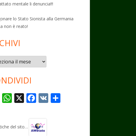
attato mentale li denuncia!!!
onare lo Stato Sionista alla Germania
ta non è reato!
CHIVI
vi
NDIVIDI
T
W
X
F
V
C
el
h
ac
K
o
e
at
e
n
gr
s
b
di
stiche del sito…