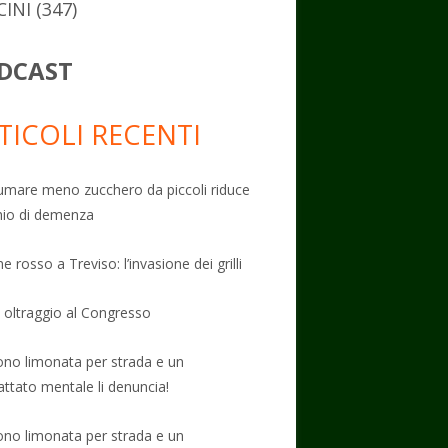
CINI
(347)
DCAST
TICOLI RECENTI
mare meno zucchero da piccoli riduce
schio di demenza
e rosso a Treviso: l’invasione dei grilli
: oltraggio al Congresso
no limonata per strada e un
attato mentale li denuncia!
no limonata per strada e un