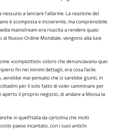
ia nessuno a lanciare l’allarme. La reazione del
piano è scomposta e incoerente, ma comprensibile.
media mainstream era riuscita a rendere quasi
io al Nuovo Ordine Mondiale, vengono alla luce
come «complottisti» coloro che denunciavano quei
piersi fin nei minimi dettagli, era cosa facile.
, avrebbe mai pensato che si sarebbe giunti, in
i cittadini per il solo fatto di voler camminare per
re aperto il proprio negozio, di andare a Messa la
nche in quell’Italia da cartolina che molti
colo paese incantato, con i suoi antichi