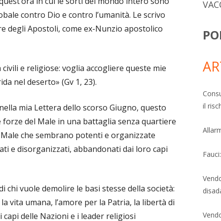
 quest’ora in cui le sorti del mondo intero sono
VAC
bale contro Dio e contro l’umanità. Le scrivo
e degli Apostoli, come ex-Nunzio apostolico
PO
AR
 civili e religiose: voglia accogliere queste mie
da nel deserto» (Gv 1, 23).
Consu
il ri
ella mia Lettera dello scorso Giugno, questo
 forze del Male in una battaglia senza quartiere
Allarm
el Male che sembrano potenti e organizzate
ntati e disorganizzati, abbandonati dai loro capi
Fauci
Vendo
di chi vuole demolire le basi stesse della società:
disad
 la vita umana, l’amore per la Patria, la libertà di
Vendo
capi delle Nazioni e i leader religiosi