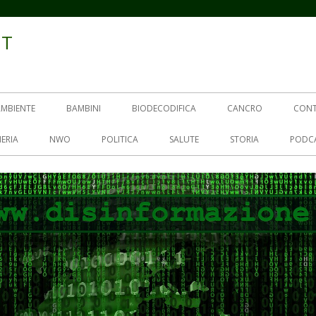
IT
AMBIENTE
BAMBINI
BIODECODIFICA
CANCRO
CON
ERIA
NWO
POLITICA
SALUTE
STORIA
PODC