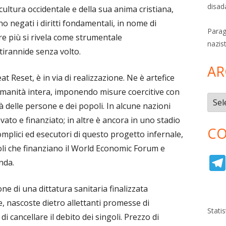
disad
cultura occidentale e della sua anima cristiana,
no negati i diritti fondamentali, in nome di
Parag
e più si rivela come strumentale
nazis
tirannide senza volto.
AR
 Reset, è in via di realizzazione. Ne è artefice
’umanità intera, imponendo misure coercitive con
Archi
tà delle persone e dei popoli. In alcune nazioni
ato e finanziato; in altre è ancora in uno stadio
CO
 complici ed esecutori di questo progetto infernale,
li che finanziano il World Economic Forum e
nda.
ne di una dittatura sanitaria finalizzata
de, nascoste dietro allettanti promesse di
Stati
i cancellare il debito dei singoli. Prezzo di