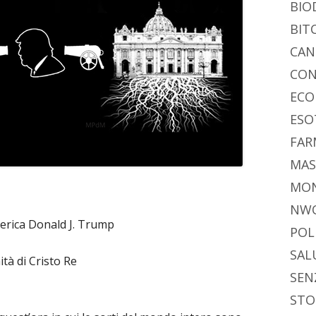
BIO
BIT
CAN
CON
ECO
ESO
FAR
MAS
MO
NW
America Donald J. Trump
POL
SAL
tà di Cristo Re
SEN
STO