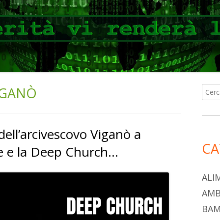
IGANÒ
Ricer
Ba
per:
lat
dell’arcivescovo Viganò a
pri
CA
e e la Deep Church…
ALI
AMB
BAM