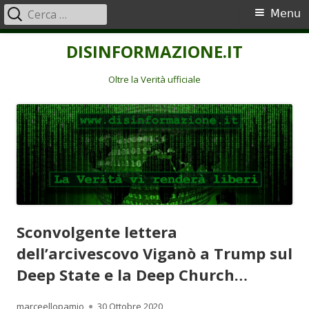
Ricerca
Menu
Menu
per:
principale
Vai
DISINFORMAZIONE.IT
al
contenuto
Oltre la Verità ufficiale
Sconvolgente lettera
dell’arcivescovo Viganò a Trump sul
Deep State e la Deep Church…
Autore
Pubblicato
marceellopamio
30 Ottobre 2020