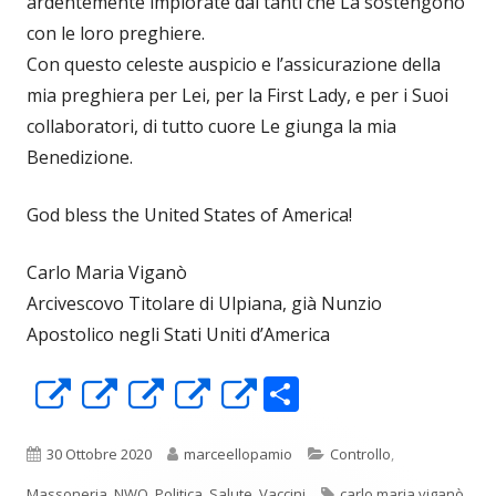
ardentemente implorate dai tanti che La sostengono
con le loro preghiere.
Con questo celeste auspicio e l’assicurazione della
mia preghiera per Lei, per la First Lady, e per i Suoi
collaboratori, di tutto cuore Le giunga la mia
Benedizione.
God bless the United States of America!
Carlo Maria Viganò
Arcivescovo Titolare di Ulpiana, già Nunzio
Apostolico negli Stati Uniti d’America
C
Apre
Apre
Apre
Apre
Apre
o
in
in
in
in
in
n
una
una
una
una
una
Pubblicato
Autore
Categorie
30 Ottobre 2020
marceellopamio
Controllo
,
Tag
Massoneria
,
NWO
,
Politica
,
Salute
,
Vaccini
carlo maria viganò
,