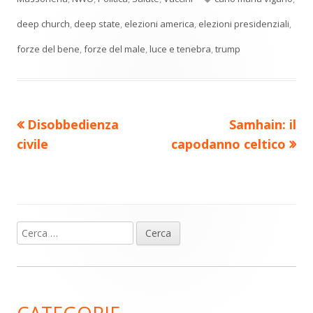
di
nuova
nuova
nuova
nuova
nuova
vi
finestra
finestra
finestra
finestra
finestra
deep church
,
deep state
,
elezioni america
,
elezioni presidenziali
,
di
forze del bene
,
forze del male
,
luce e tenebra
,
trump
Precedente
Nuovo
Disobbedienza
Samhain: il
Navigazione
articolo:
articolo:
civile
capodanno celtico
articoli
Ricerca
Barra
per:
laterale
principale