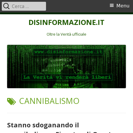
Ricerca
Menu
Menu
per:
principale
Vai
DISINFORMAZIONE.IT
al
contenuto
Oltre la Verità ufficiale
TAG:
CANNIBALISMO
Stanno sdoganando il