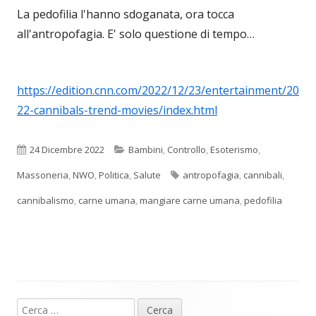
La pedofilia l'hanno sdoganata, ora tocca
all'antropofagia. E' solo questione di tempo…
https://edition.cnn.com/2022/12/23/entertainment/20
22-cannibals-trend-movies/index.html
Pubblicato
Categorie
24 Dicembre 2022
Bambini
,
Controllo
,
Esoterismo
,
Tag
Massoneria
,
NWO
,
Politica
,
Salute
antropofagia
,
cannibali
,
cannibalismo
,
carne umana
,
mangiare carne umana
,
pedofilia
Ricerca
Barra