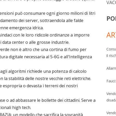
VAC
nsioni può consumare ogni giorno milioni di litri
PO
eddamento dei server, sottraendola alle falde
renne emergenza idrica.
AR
indaci con le loro ridicole ordinanze a imporre
ai data center o alle grosse industrie.
Consu
verde non è altro che una cortina di fumo per
il ri
ura digitale necessaria al 5-6G e all'Intelligenza
Allarm
gli algoritmi richiede una potenza di calcolo
la stabilità delle nostre vecchie reti elettriche.
Fauci
he espropria o devasta i terreni dei nostri
Vendo
se o ad abbassare le bollette dei cittadini. Serve a
disad
ionali high tech.
Vendo
ZIA: un modello che sacrifica la sovranità