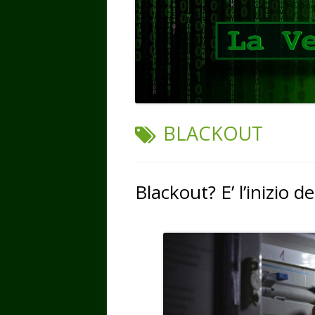
TAG:
BLACKOUT
Blackout? E’ l’inizio d