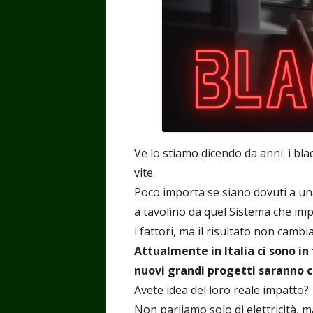
Ve lo stiamo dicendo da anni: i b
vite.
Poco importa se siano dovuti a una
a tavolino da quel Sistema che imp
i fattori, ma il risultato non camb
Attualmente in Italia ci sono in 
nuovi grandi progetti saranno c
Avete idea del loro reale impatto?
Non parliamo solo di elettricità, 