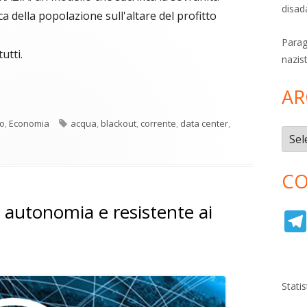
disad
a della popolazione sull'altare del profitto
Parag
utti.
nazis
AR
Tag
lo
,
Economia
acqua
,
blackout
,
corrente
,
data center
,
Archi
CO
a autonomia e resistente ai
Stati