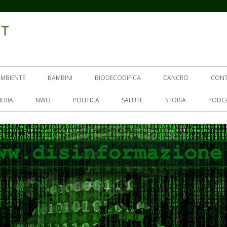
IT
AMBIENTE
BAMBINI
BIODECODIFICA
CANCRO
CON
ERIA
NWO
POLITICA
SALUTE
STORIA
PODC