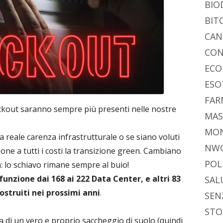
BIO
BIT
CAN
CON
ECO
ESO
FAR
lackout saranno sempre più presenti nelle nostre
MAS
MO
 reale carenza infrastrutturale o se siano voluti
NW
one a tutti i costi la transizione green. Cambiano
POL
ia: lo schiavo rimane sempre al buio!
funzione dai 168 ai 222 Data Center, e altri 83
SAL
ostruiti nei prossimi anni
.
SEN
STO
ma di un vero e proprio saccheggio di suolo (quindi