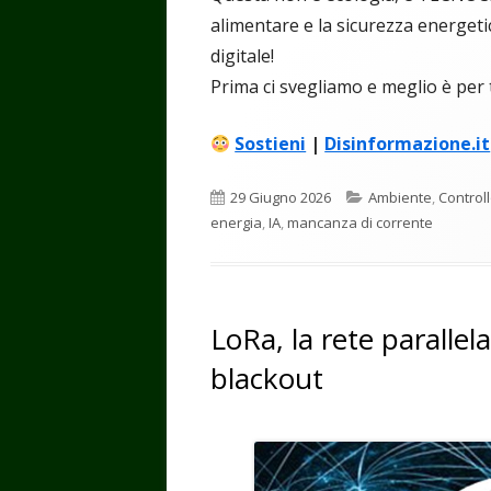
alimentare e la sicurezza energetic
digitale!
Prima ci svegliamo e meglio è per t
Sostieni
|
Disinformazione.it
Pubblicato
Categorie
29 Giugno 2026
Ambiente
,
Control
energia
,
IA
,
mancanza di corrente
LoRa, la rete parallel
blackout