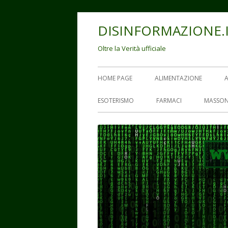
Vai
DISINFORMAZIONE.
al
contenuto
Oltre la Verità ufficiale
Menu
HOME PAGE
ALIMENTAZIONE
principale
ESOTERISMO
FARMACI
MASSON