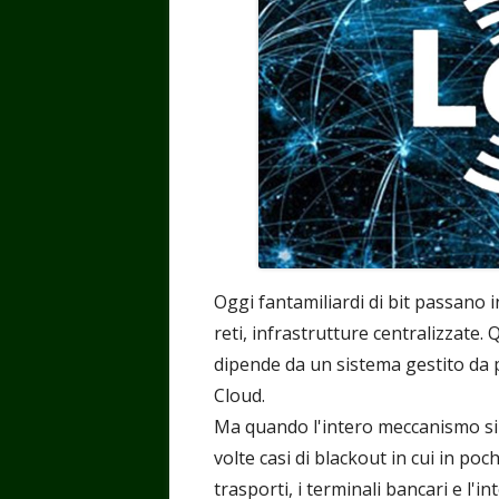
Oggi fantamiliardi di bit passano in
reti, infrastrutture centralizzate.
dipende da un sistema gestito da po
Cloud.
Ma quando l'intero meccanismo si 
volte casi di blackout in cui in poch
trasporti, i terminali bancari e l'i