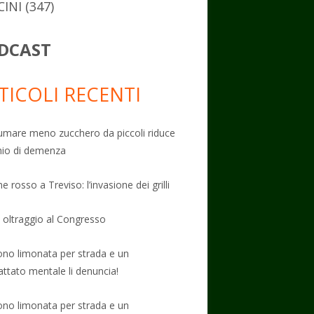
CINI
(347)
DCAST
TICOLI RECENTI
mare meno zucchero da piccoli riduce
schio di demenza
e rosso a Treviso: l’invasione dei grilli
: oltraggio al Congresso
no limonata per strada e un
attato mentale li denuncia!
no limonata per strada e un