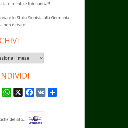
attato mentale li denuncia!!!
onare lo Stato Sionista alla Germania
ta non è reato!
CHIVI
vi
NDIVIDI
T
W
X
F
V
C
el
h
ac
K
o
e
at
e
n
gr
s
b
di
stiche del sito…