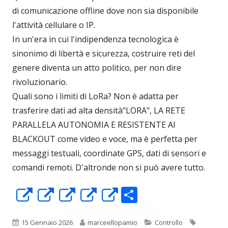
di comunicazione offline dove non sia disponibile
l'attività cellulare o IP.
In un'era in cui l'indipendenza tecnologica è
sinonimo di libertà e sicurezza, costruire reti del
genere diventa un atto politico, per non dire
rivoluzionario.
Quali sono i limiti di LoRa? Non è adatta per
trasferire dati ad alta densità"LORA", LA RETE
PARALLELA AUTONOMIA E RESISTENTE AI
BLACKOUT come video e voce, ma è perfetta per
messaggi testuali, coordinate GPS, dati di sensori e
comandi remoti. D'altronde non si può avere tutto.
C
Apre
Apre
Apre
Apre
Apre
o
in
in
in
in
in
n
una
una
una
una
una
Pubblicato
Autore
Categorie
Tag
15 Gennaio 2026
marceellopamio
Controllo