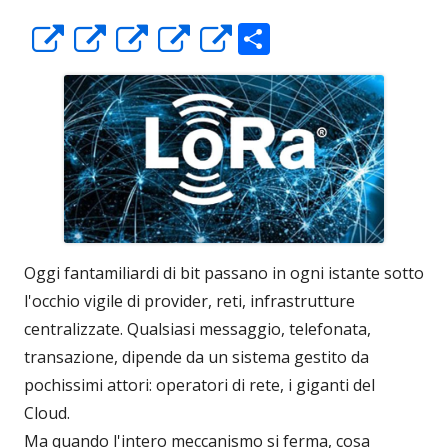
C
Apre
Apre
Apre
Apre
Apre
o
in
in
in
in
in
n
una
una
una
una
una
di
nuova
nuova
nuova
nuova
nuova
vi
finestra
finestra
finestra
finestra
finestra
di
Oggi fantamiliardi di bit passano in ogni istante sotto
l'occhio vigile di provider, reti, infrastrutture
centralizzate. Qualsiasi messaggio, telefonata,
transazione, dipende da un sistema gestito da
pochissimi attori: operatori di rete, i giganti del
Cloud.
Ma quando l'intero meccanismo si ferma, cosa