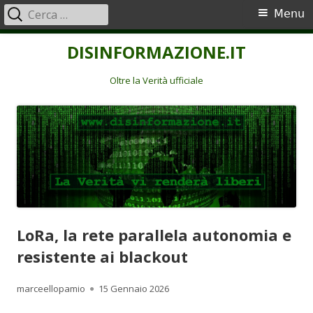
Ricerca
Menu
Menu
per:
principale
Vai
DISINFORMAZIONE.IT
al
contenuto
Oltre la Verità ufficiale
LoRa, la rete parallela autonomia e
resistente ai blackout
Autore
Pubblicato
marceellopamio
15 Gennaio 2026