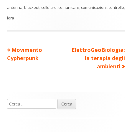
di
nuova
nuova
nuova
nuova
nuova
antenna
,
blackout
,
cellulare
,
comunicare
,
comunicazioni
,
controllo
,
vi
finestra
finestra
finestra
finestra
finestra
lora
di
Precedente
Nuovo
Movimento
ElettroGeoBiologia:
Navigazione
articolo:
articolo:
Cypherpunk
la terapia degli
articoli
ambienti
Ricerca
Barra
per:
laterale
principale