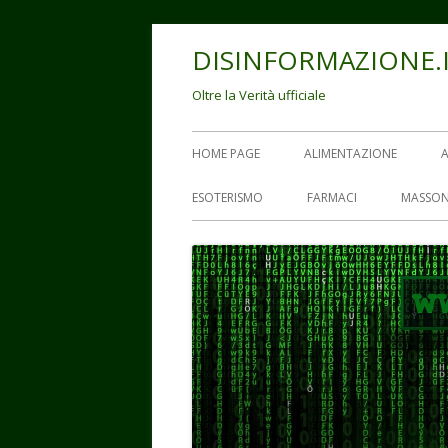
Vai
DISINFORMAZIONE.
al
contenuto
Oltre la Verità ufficiale
Menu
HOME PAGE
ALIMENTAZIONE
principale
ESOTERISMO
FARMACI
MASSON