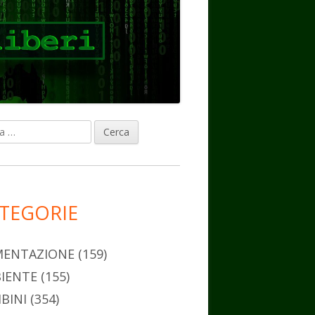
ca
rra
erale
ncipale
TEGORIE
MENTAZIONE
(159)
IENTE
(155)
BINI
(354)