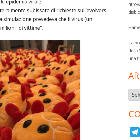
le epidemia virale.
ritro
teralmente subissato di richieste sull’evolversi
disbi
la simulazione prevedeva che il virus (un
lioni” di vittime”.
Hamer
La bol
della 
una t
AR
Archi
CO