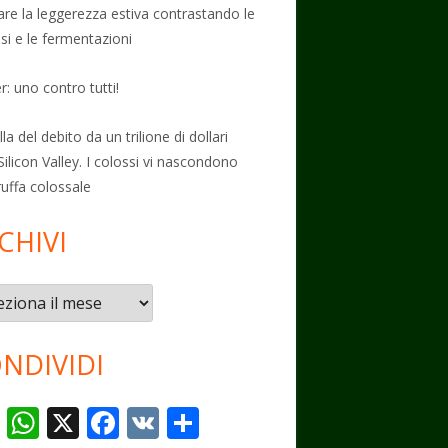
vare la leggerezza estiva contrastando le
osi e le fermentazioni
: uno contro tutti!
la del debito da un trilione di dollari
Silicon Valley. I colossi vi nascondono
ruffa colossale
CHIVI
vi
NDIVIDI
T
W
X
F
V
C