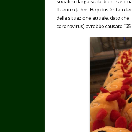
sociali su larga scala di un'eventua
Il centro Johns Hopkins è stato let
della situazione attuale, dato che 
coronavirus) avrebbe causato “65 mi