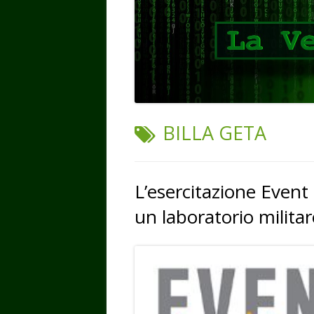
TAG:
BILLA GETA
L’esercitazione Event 
un laboratorio militar