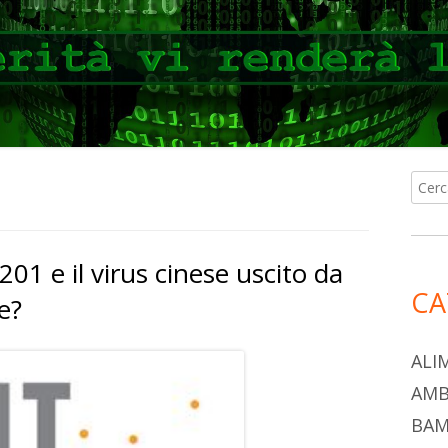
Ricer
Ba
per:
lat
201 e il virus cinese uscito da
pri
CA
e?
ALI
AMB
BAM