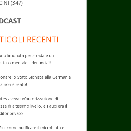
CINI
(347)
DCAST
TICOLI RECENTI
no limonata per strada e un
attato mentale li denuncia!!!
onare lo Stato Sionista alla Germania
ta non è reato!
Gates aveva un’autorizzazione di
zza di altissimo livello, e Fauci era il
ditor privato
Sin: come purificare il microbiota e