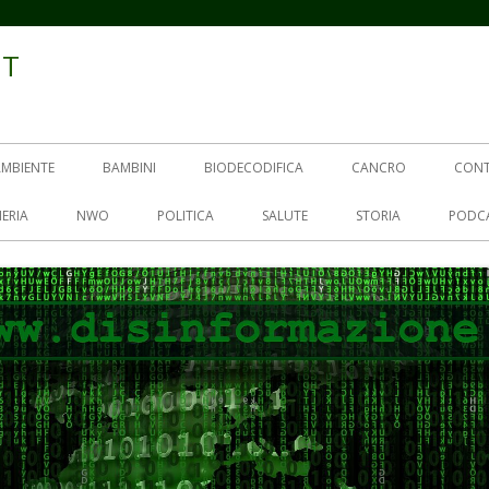
IT
AMBIENTE
BAMBINI
BIODECODIFICA
CANCRO
CON
ERIA
NWO
POLITICA
SALUTE
STORIA
PODC