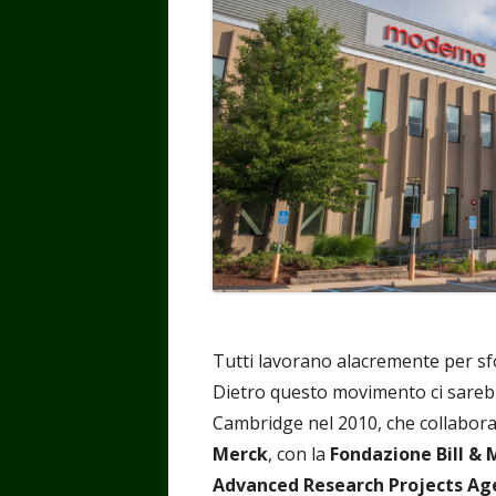
Tutti lavorano alacremente per sf
Dietro questo movimento ci sareb
Cambridge nel 2010, che collabora 
Merck
, con la
Fondazione Bill & 
Advanced Research Projects Ag