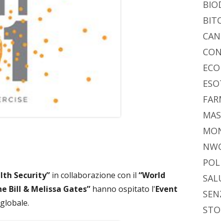
BIO
BIT
CAN
CON
ECO
ESO
FAR
MAS
MO
NW
POL
lth Security”
in collaborazione con il
“World
SAL
e Bill & Melissa Gates”
hanno ospitato l'
Event
SEN
globale.
STO