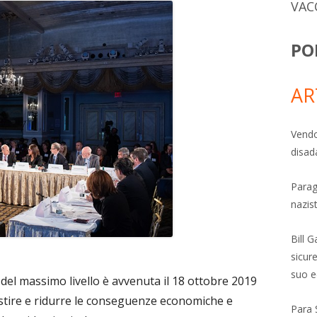
VAC
PO
AR
Vendo
disad
Parag
nazis
Bill 
sicure
suo e
del massimo livello è avvenuta il 18 ottobre 2019
stire e ridurre le conseguenze economiche e
Para 