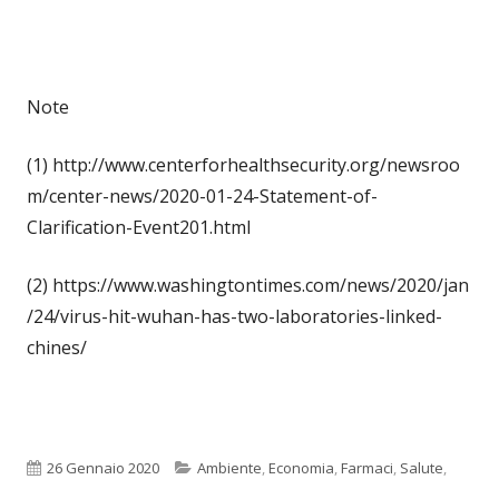
Note
(1) http://www.centerforhealthsecurity.org/newsroo
m/center-news/2020-01-24-Statement-of-
Clarification-Event201.html
(2) https://www.washingtontimes.com/news/2020/jan
/24/virus-hit-wuhan-has-two-laboratories-linked-
chines/
Pubblicato
Categorie
26 Gennaio 2020
Ambiente
,
Economia
,
Farmaci
,
Salute
,