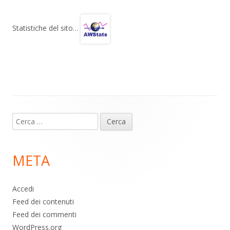
e
at
e
n
gr
s
b
di
Statistiche del sito…
a
A
o
vi
m
p
o
di
p
k
Contenuto
Ricerca
piè
per:
di
META
pagina
Accedi
Feed dei contenuti
Feed dei commenti
WordPress.org