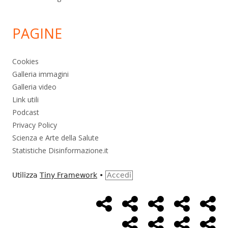
PAGINE
Cookies
Galleria immagini
Galleria video
Link utili
Podcast
Privacy Policy
Scienza e Arte della Salute
Statistiche Disinformazione.it
Utilizza
Tiny Framework
•
Accedi
Home
Alimentazione
Ambiente
Bambini
Bio
Menù
Page
social
Cancro
Controllo
Economia
Eso