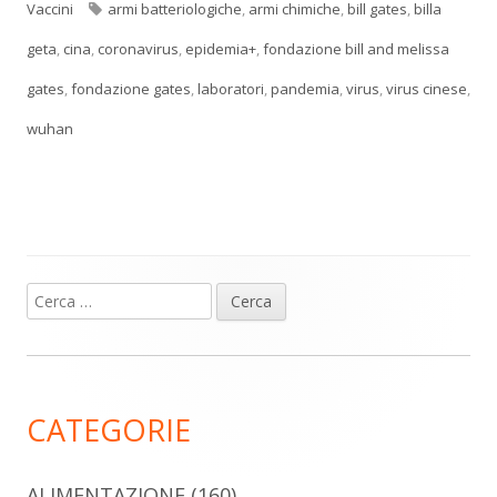
Tag
Vaccini
armi batteriologiche
,
armi chimiche
,
bill gates
,
billa
geta
,
cina
,
coronavirus
,
epidemia+
,
fondazione bill and melissa
gates
,
fondazione gates
,
laboratori
,
pandemia
,
virus
,
virus cinese
,
wuhan
Ricerca
Barra
per:
laterale
principale
CATEGORIE
ALIMENTAZIONE
(160)