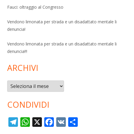
Fauci: oltraggio al Congresso
Vendono limonata per strada e un disadattato mentale li
denuncia!
Vendono limonata per strada e un disadattato mentale li
denuncia!!!
ARCHIVI
Archivi
CONDIVIDI
T
W
X
F
V
C
el
h
ac
K
o