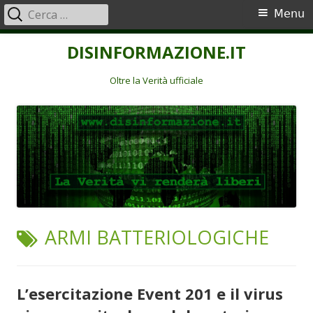
Ricerca
Menu
Menu
per:
principale
Vai
DISINFORMAZIONE.IT
al
contenuto
Oltre la Verità ufficiale
TAG:
ARMI BATTERIOLOGICHE
L’esercitazione Event 201 e il virus