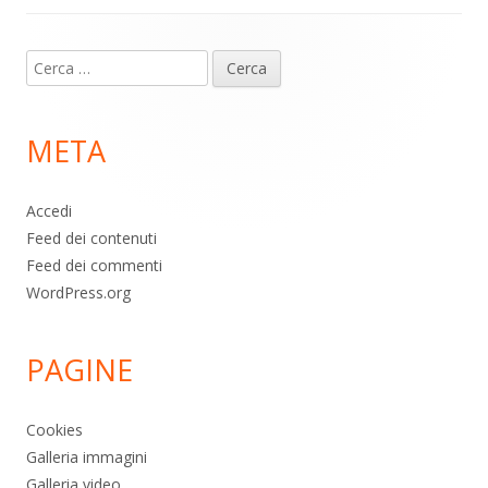
Contenuto
Ricerca
piè
per:
di
META
pagina
Accedi
Feed dei contenuti
Feed dei commenti
WordPress.org
PAGINE
Cookies
Galleria immagini
Galleria video