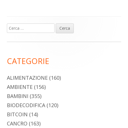
Ricerca
Barra
per:
laterale
principale
CATEGORIE
ALIMENTAZIONE
(160)
AMBIENTE
(156)
BAMBINI
(355)
BIODECODIFICA
(120)
BITCOIN
(14)
CANCRO
(163)