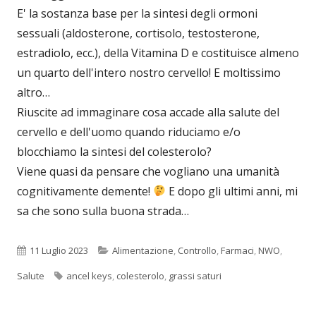
E' la sostanza base per la sintesi degli ormoni
sessuali (aldosterone, cortisolo, testosterone,
estradiolo, ecc.), della Vitamina D e costituisce almeno
un quarto dell'intero nostro cervello! E moltissimo
altro…
Riuscite ad immaginare cosa accade alla salute del
cervello e dell'uomo quando riduciamo e/o
blocchiamo la sintesi del colesterolo?
Viene quasi da pensare che vogliano una umanità
cognitivamente demente!
E dopo gli ultimi anni, mi
sa che sono sulla buona strada…
Pubblicato
Categorie
11 Luglio 2023
Alimentazione
,
Controllo
,
Farmaci
,
NWO
,
Tag
Salute
ancel keys
,
colesterolo
,
grassi saturi