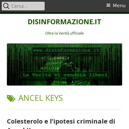
Ricerca
Menu
Menu
per:
principale
Vai
DISINFORMAZIONE.IT
al
contenuto
Oltre la Verità ufficiale
TAG:
ANCEL KEYS
Colesterolo e l’ipotesi criminale di