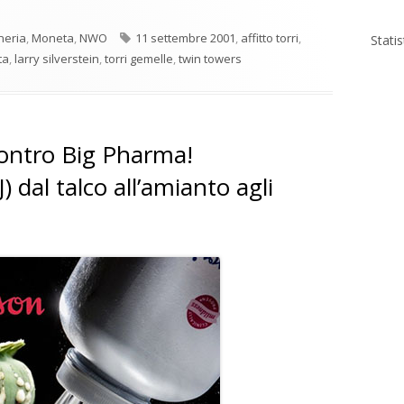
Tag
eria
,
Moneta
,
NWO
11 settembre 2001
,
affitto torri
,
Stati
ta
,
larry silverstein
,
torri gemelle
,
twin towers
ontro Big Pharma!
 dal talco all’amianto agli