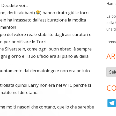
Hamer
? Decidete voi…
no, detti talebani (
) hanno tirato giù le torri
La bol
stein ha incassato dall’assicurazione la modica
della 
imento!!!!
una t
o del valore reale stabilito dagli assicuratori e
 per bonificare le Torri.
L’enn
o che Silverstein, come ogni buon ebreo, è sempre
AR
ni giorno e il suo ufficio era al piano 88 della
Archi
appuntamento dal dermatologo e non era potuto
rollata quindi Larry non era nel WTC perché si
CO
matite nel deretano.
me molti nasoni che contano, quello che sarebbe