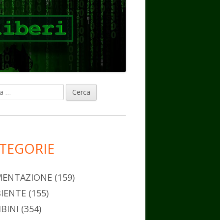
ca
rra
erale
ncipale
TEGORIE
MENTAZIONE
(159)
IENTE
(155)
BINI
(354)