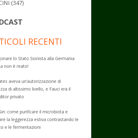
CINI
(347)
DCAST
TICOLI RECENTI
onare lo Stato Sionista alla Germania
ta non è reato!
Gates aveva un’autorizzazione di
zza di altissimo livello, e Fauci era il
ditor privato
Sin: come purificare il microbiota e
vare la leggerezza estiva contrastando le
osi e le fermentazioni