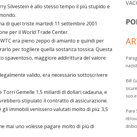
VAC
rry Silvestein è allo stesso tempo il più stupido e
 mondo.
PO
ma di quel triste martedì 11 settembre 2001
ione per il World Trade Center.
AR
il WTC era pieno zeppo di amianto e quindi per
rarlo per togliere quella sostanza tossica. Questa
o spaventoso, maggiore addirittura del valore
Parag
nazis
e legalmente valido, era necessario sottoscrivere
Bill 
sicure
e Torri Gemelle 1,5 miliardi di dollari cadauna, e
suo e
ebbero stipulato il contratto di assicurazione.
é gli immobili venissero valutati molto di più: 3,5
Para 
ritro
e mai uno volesse pagare molto di più di
disbi