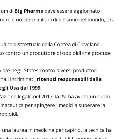
ulum di
Big Pharma
deve essere aggiornato
enare e uccidere milioni di persone nel mondo, ora
iudice distrettuale della Contea di Cleveland,
so contro un produttore di oppioidi che produce
viate negli States contro diversi produttori,
inali incriminati,
ritenuti responsabili della
egli Usa dal 1999
.
l’azione legale nel 2017, la J&J ha avuto un ruolo
farmaceutica per spingere i medici a superare la
oppioidi.
 una laurea in medicina per capirlo, la tecnica ha
galini come smartphone, tablet, penne, viaggi,