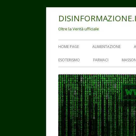
Vai
DISINFORMAZIONE.
al
contenuto
Oltre la Verità ufficiale
Menu
HOME PAGE
ALIMENTAZIONE
principale
ESOTERISMO
FARMACI
MASSON