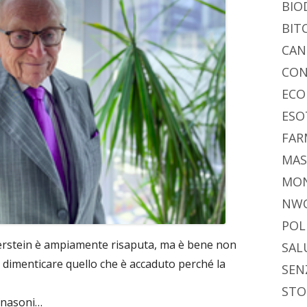
BIO
BIT
CAN
CON
ECO
ESO
FAR
MAS
MO
NW
POL
lverstein è ampiamente risaputa, ma è bene non
SAL
n dimenticare quello che è accaduto perché la
SEN
STO
i nasoni…