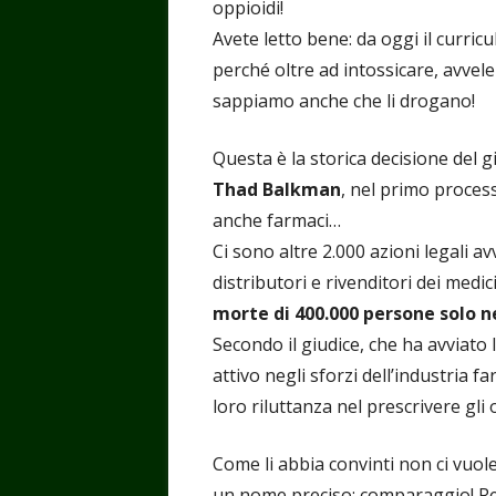
oppioidi!
Avete letto bene: da oggi il curric
perché oltre ad intossicare, avvel
sappiamo anche che li drogano!
Questa è la storica decisione del g
Thad Balkman
, nel primo proces
anche farmaci…
Ci sono altre 2.000 azioni legali av
distributori e rivenditori dei medic
morte di 400.000 persone solo n
Secondo il giudice, che ha avviato 
attivo negli sforzi dell’industria 
loro riluttanza nel prescrivere gli 
Come li abbia convinti non ci vuole
un nome preciso: comparaggio! Re