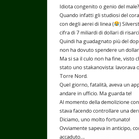
Idiota congenito o genio del male
Quando infatti gli studiosi del cora
con degli aerei di linea (
) Silver
cifra di 7 miliardi di dollari di risarc
Quindi ha guadagnato più del doppi
non ha dovuto spendere un dollaro
Ma si sa il culo non ha fine, vist
stato uno stakanovista: lavorava og
Torre Nord.
Quel giorno, fatalità, aveva un 
andare in ufficio. Ma guarda te!
Al momento della demolizione cont
stava facendo controllare una der
Diciamo, uno molto fortunato!
Ovviamente sapeva in anticipo, co
accaduto….