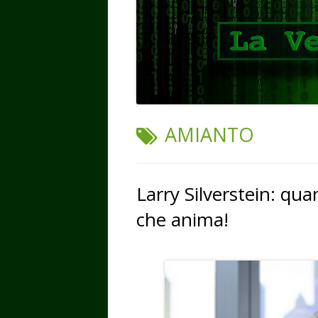
TAG:
AMIANTO
Larry Silverstein: qu
che anima!