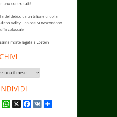
: uno contro tutti!
la del debito da un trilione di dollari
Silicon Valley. I colossi vi nascondono
ruffa colossale
esima morte lagata a Epstein
CHIVI
vi
NDIVIDI
T
W
X
F
V
C
el
h
ac
K
o