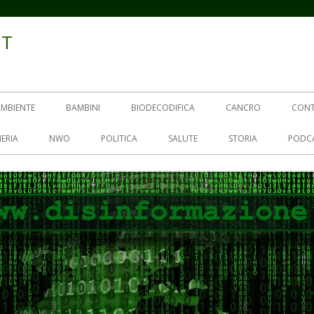
IT
AMBIENTE
BAMBINI
BIODECODIFICA
CANCRO
CON
ERIA
NWO
POLITICA
SALUTE
STORIA
PODC