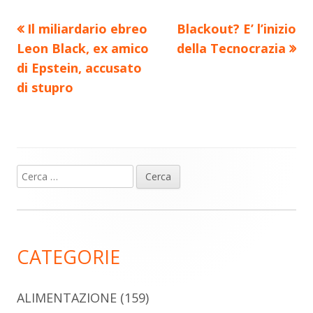
Precedente
Nuovo
Il miliardario ebreo
Blackout? E’ l’inizio
Navigazione
articolo:
articolo:
Leon Black, ex amico
della Tecnocrazia
articoli
di Epstein, accusato
di stupro
Ricerca
Barra
per:
laterale
principale
CATEGORIE
ALIMENTAZIONE
(159)