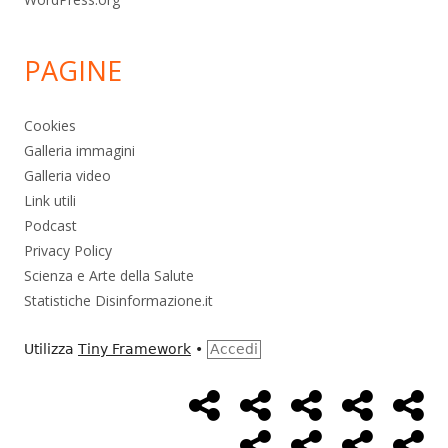
PAGINE
Cookies
Galleria immagini
Galleria video
Link utili
Podcast
Privacy Policy
Scienza e Arte della Salute
Statistiche Disinformazione.it
Utilizza
Tiny Framework
•
Accedi
Home
Alimentazione
Ambiente
Bambini
Bio
Menù
Page
social
Cancro
Controllo
Economia
Eso