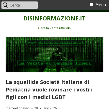
Ricerca
Menu
Menu
per:
principale
Vai
DISINFORMAZIONE.IT
al
contenuto
Oltre la Verità ufficiale
La squallida Società Italiana di
Pediatria vuole rovinare i vostri
figli con i medici LGBT
Autore
Pubblicato
marceellopamio
28 Giugno 2026