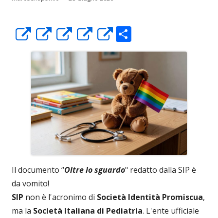
C
Apre
Apre
Apre
Apre
Apre
o
in
in
in
in
in
n
una
una
una
una
una
di
nuova
nuova
nuova
nuova
nuova
vi
finestra
finestra
finestra
finestra
finestra
di
Il documento “
Oltre lo sguardo
" redatto dalla SIP è
da vomito!
SIP
non è l'acronimo di
Società Identità Promiscua
,
ma la
Società Italiana di Pediatria
. L'ente ufficiale