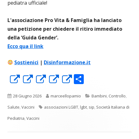
pediatra ufficiale!
L'associazione Pro Vita & Famiglia ha lanciato
una petizione per chiedere il ritiro immediato
della ‘Guida Gender’.
Ecco qua il link
Sostienici
|
Disinformazione.it
C
Apre
Apre
Apre
Apre
Apre
o
in
in
in
in
in
n
una
una
una
una
una
Pubblicato
Autore
Categorie
28 Giugno 2026
marceellopamio
Bambini
,
Controllo
,
di
nuova
nuova
nuova
nuova
nuova
Tag
Salute
,
Vaccini
associazioni LGBT
,
lgbt
,
sip
,
Società Italiana di
vi
finestra
finestra
finestra
finestra
finestra
Pediatria
,
Vaccini
di