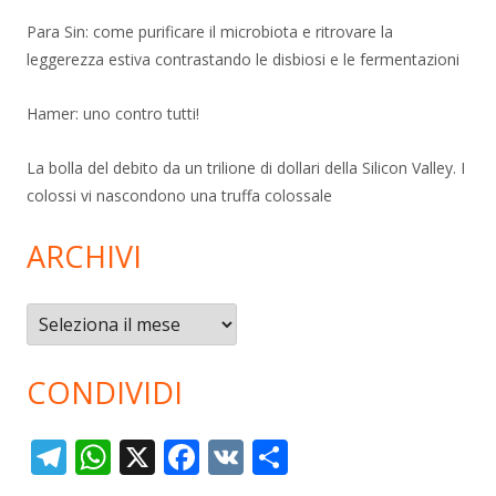
Para Sin: come purificare il microbiota e ritrovare la
leggerezza estiva contrastando le disbiosi e le fermentazioni
Hamer: uno contro tutti!
La bolla del debito da un trilione di dollari della Silicon Valley. I
colossi vi nascondono una truffa colossale
ARCHIVI
Archivi
CONDIVIDI
T
W
X
F
V
C
el
h
ac
K
o