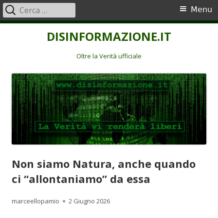
Ricerca
Menu
Menu
per:
principale
Vai
DISINFORMAZIONE.IT
al
contenuto
Oltre la Verità ufficiale
Non siamo Natura, anche quando
ci “allontaniamo” da essa
Autore
Pubblicato
marceellopamio
2 Giugno 2026