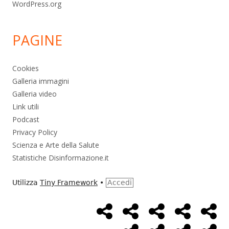
WordPress.org
PAGINE
Cookies
Galleria immagini
Galleria video
Link utili
Podcast
Privacy Policy
Scienza e Arte della Salute
Statistiche Disinformazione.it
Utilizza
Tiny Framework
•
Accedi
Home
Alimentazione
Ambiente
Bambini
Bio
Menù
Page
social
Cancro
Controllo
Economia
Eso