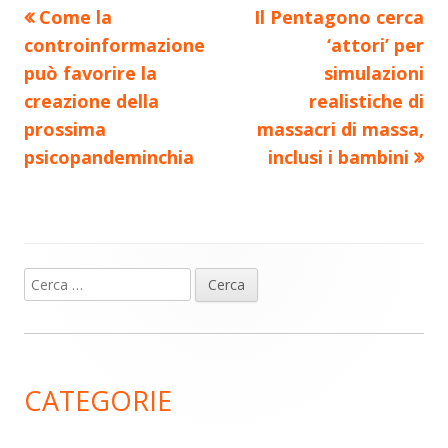
Precedente
Nuovo
Come la
Il Pentagono cerca
Navigazione
articolo:
articolo:
controinformazione
‘attori’ per
articoli
può favorire la
simulazioni
creazione della
realistiche di
prossima
massacri di massa,
psicopandeminchia
inclusi i bambini
Ricerca
Barra
per:
laterale
principale
CATEGORIE