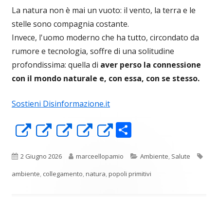
La natura non è mai un vuoto: il vento, la terra e le
stelle sono compagnia costante.
Invece, l'uomo moderno che ha tutto, circondato da
rumore e tecnologia, soffre di una solitudine
profondissima: quella di
aver perso la connessione
con il mondo naturale e, con essa, con se stesso.
Sostieni Disinformazione.it
C
Apre
Apre
Apre
Apre
Apre
o
in
in
in
in
in
n
una
una
una
una
una
Pubblicato
Autore
Categorie
Tag
2 Giugno 2026
marceellopamio
Ambiente
,
Salute
di
nuova
nuova
nuova
nuova
nuova
ambiente
,
collegamento
,
natura
,
popoli primitivi
vi
finestra
finestra
finestra
finestra
finestra
di