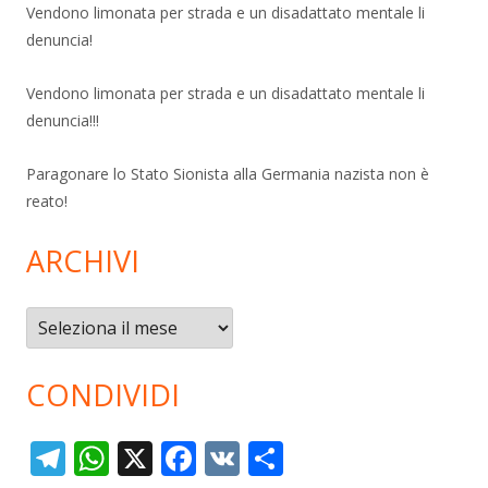
Vendono limonata per strada e un disadattato mentale li
denuncia!
Vendono limonata per strada e un disadattato mentale li
denuncia!!!
Paragonare lo Stato Sionista alla Germania nazista non è
reato!
ARCHIVI
Archivi
CONDIVIDI
T
W
X
F
V
C