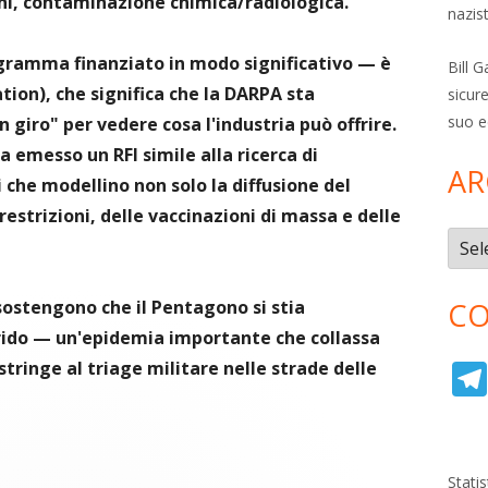
ni, contaminazione chimica/radiologica.
nazis
ramma finanziato in modo significativo — è
Bill 
tion), che significa che la DARPA sta
sicure
suo e
iro" per vedere cosa l'industria può offrire.
 emesso un RFI simile alla ricerca di
AR
 che modellino non solo la diffusione del
 restrizioni, delle vaccinazioni di massa e delle
Archi
CO
 sostengono che il Pentagono si stia
rido — un'epidemia importante che collassa
ostringe al triage militare nelle strade delle
Stati