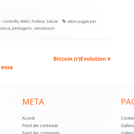
C
re
o
Categorie
Tag
Controllo
,
NWO
,
Politica
,
Salute
attori pagati per
n
a
 massa
,
pentagono
,
simulazioni
di
ova
vi
ra
estra
di
Nuovo
Bitcoin (r)Evolution
articolo:
 essa
META
PA
Accedi
Cooki
Feed dei contenuti
Galler
Feed dei commenti
Galleri