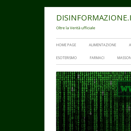
Vai
DISINFORMAZIONE.
al
contenuto
Oltre la Verità ufficiale
Menu
HOME PAGE
ALIMENTAZIONE
principale
ESOTERISMO
FARMACI
MASSON