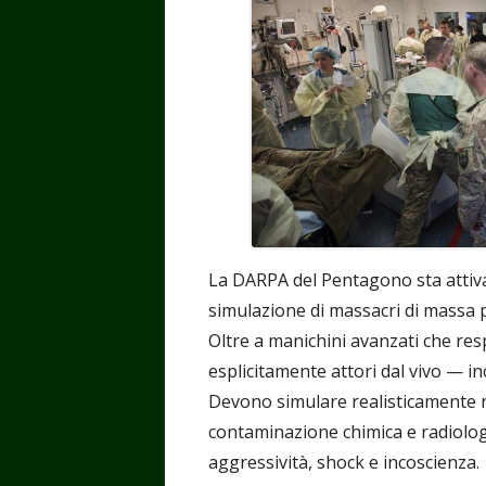
finestra
finestra
finestra
finest
fin
La DARPA del Pentagono sta attiv
simulazione di massacri di massa p
Oltre a manichini avanzati che res
esplicitamente attori dal vivo — in
Devono simulare realisticamente no
contaminazione chimica e radiolog
aggressività, shock e incoscienza.