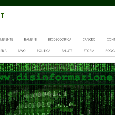
IT
AMBIENTE
BAMBINI
BIODECODIFICA
CANCRO
CON
ERIA
NWO
POLITICA
SALUTE
STORIA
PODC