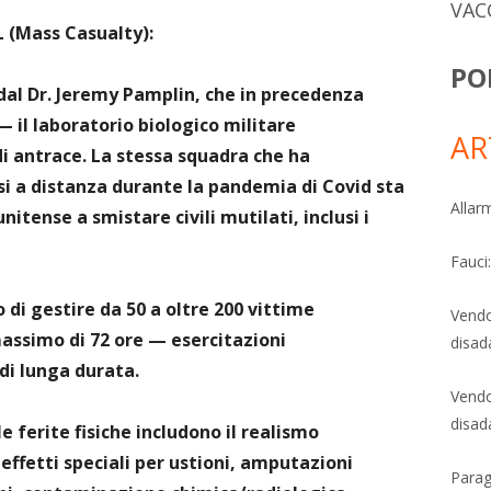
VAC
(Mass Casualty):
PO
dal Dr. Jeremy Pamplin, che in precedenza
— il laboratorio biologico militare
AR
i antrace. La stessa squadra che ha
si a distanza durante la pandemia di Covid sta
Allarm
itense a smistare civili mutilati, inclusi i
Fauci
 di gestire da 50 a oltre 200 vittime
Vendo
simo di 72 ore — esercitazioni
disad
di lunga durata.
Vendo
disad
e ferite fisiche includono il realismo
effetti speciali per ustioni, amputazioni
Parag