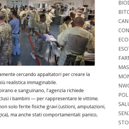
vi
ra
estra
BIO
di
BIT
CAN
CON
ECO
ESO
FAR
MAS
amente cercando appaltatori per creare la
MO
iù realistica immaginabile.
NW
pirano e sanguinano, l'agenzia richiede
POL
clusi i bambini — per rappresentare le vittime.
SAL
n solo ferite fisiche gravi (ustioni, amputazioni,
SEN
ica), ma anche stati comportamentali: panico,
STO