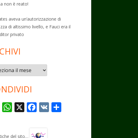
ta non è reato!
Gates aveva un’autorizzazione di
zza di altissimo livello, e Fauci era il
ditor privato
CHIVI
vi
NDIVIDI
T
W
X
F
V
C
el
h
ac
K
o
e
at
e
n
gr
s
b
di
stiche del sito…