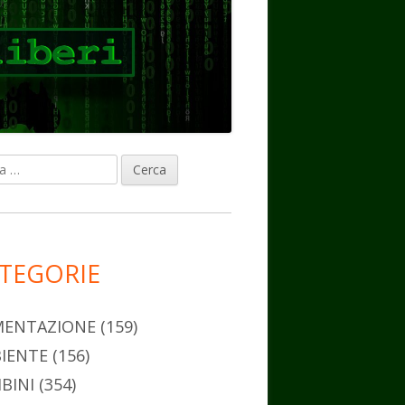
ca
rra
erale
ncipale
TEGORIE
MENTAZIONE
(159)
IENTE
(156)
BINI
(354)