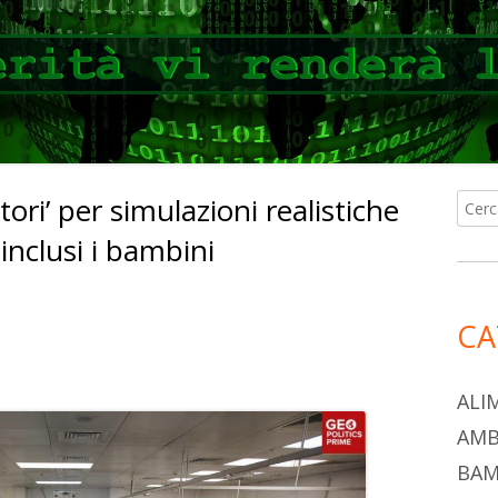
tori’ per simulazioni realistiche
Ricer
Ba
per:
inclusi i bambini
lat
pri
CA
C
re
o
ALI
n
a
AMB
di
ova
BAM