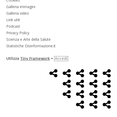
Cookies
Galleria immagini
Galleria video
Link utili
Podcast
Privacy Policy
Scienza e Arte della Salute
Statistiche Disinformazione.it
Utilizza
Tiny Framework
•
Accedi
Home
Alimentazione
Ambiente
Bambini
Bio
Menù
Page
social
Cancro
Controllo
Economia
Eso
link
Farmaci
Massoneria
NWO
Poli
Salute
Storia
Pod