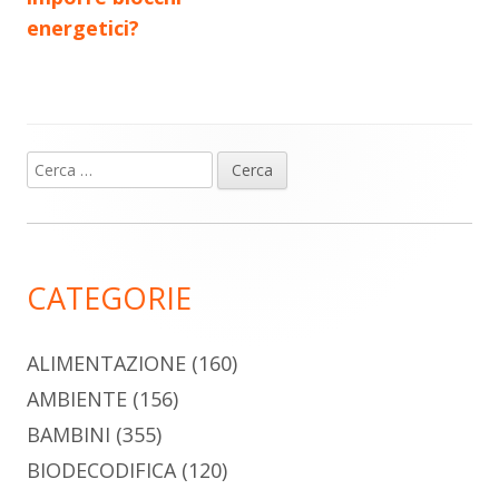
energetici?
Ricerca
Barra
per:
laterale
principale
CATEGORIE
ALIMENTAZIONE
(160)
AMBIENTE
(156)
BAMBINI
(355)
BIODECODIFICA
(120)