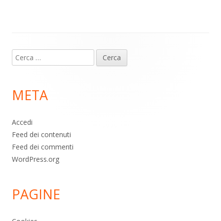
p
k
Contenuto
Ricerca
piè
per:
di
META
pagina
Accedi
Feed dei contenuti
Feed dei commenti
WordPress.org
PAGINE