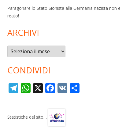
Paragonare lo Stato Sionista alla Germania nazista non è
reato!
ARCHIVI
Archivi
CONDIVIDI
T
W
X
F
V
C
el
h
ac
K
o
e
at
e
n
gr
s
b
di
Statistiche del sito…
a
A
o
vi
m
p
o
di