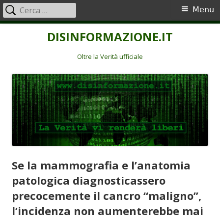
Ricerca
Menu
Menu
per:
principale
Vai
DISINFORMAZIONE.IT
al
contenuto
Oltre la Verità ufficiale
Se la mammografia e l’anatomia
patologica diagnosticassero
precocemente il cancro “maligno”,
l’incidenza non aumenterebbe mai