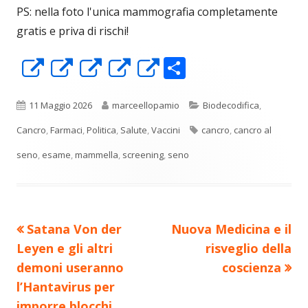
PS: nella foto l'unica mammografia completamente
gratis e priva di rischi!
C
Apre
Apre
Apre
Apre
Apre
o
in
in
in
in
in
n
una
una
una
una
una
Pubblicato
Autore
Categorie
11 Maggio 2026
marceellopamio
Biodecodifica
,
di
nuova
nuova
nuova
nuova
nuova
Tag
Cancro
,
Farmaci
,
Politica
,
Salute
,
Vaccini
cancro
,
cancro al
vi
finestra
finestra
finestra
finestra
finestra
seno
,
esame
,
mammella
,
screening
,
seno
di
Precedente
Nuovo
Satana Von der
Nuova Medicina e il
Navigazione
articolo:
articolo:
Leyen e gli altri
risveglio della
articoli
demoni useranno
coscienza
l’Hantavirus per
imporre blocchi