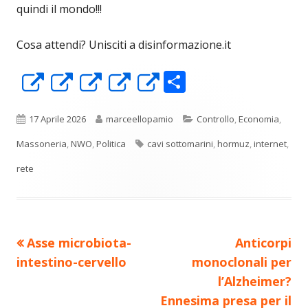
quindi il mondo!!!
Cosa attendi? Unisciti a disinformazione.it
C
Apre
Apre
Apre
Apre
Apre
o
in
in
in
in
in
n
una
una
una
una
una
Pubblicato
Autore
Categorie
17 Aprile 2026
marceellopamio
Controllo
,
Economia
,
di
nuova
nuova
nuova
nuova
nuova
Tag
Massoneria
,
NWO
,
Politica
cavi sottomarini
,
hormuz
,
internet
,
vi
finestra
finestra
finestra
finestra
finestra
rete
di
Precedente
Nuovo
Asse microbiota-
Anticorpi
Navigazione
articolo:
articolo:
intestino-cervello
monoclonali per
articoli
l’Alzheimer?
Ennesima presa per il