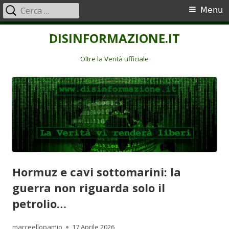
Ricerca
Menu
Menu
per:
principale
Vai
DISINFORMAZIONE.IT
al
contenuto
Oltre la Verità ufficiale
Hormuz e cavi sottomarini: la
guerra non riguarda solo il
petrolio…
Autore
Pubblicato
marceellopamio
17 Aprile 2026