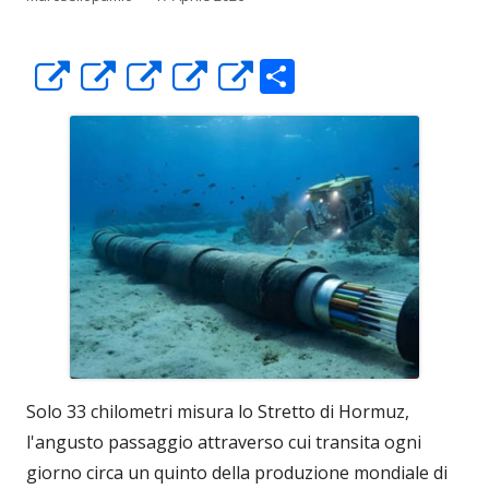
C
Apre
Apre
Apre
Apre
Apre
o
in
in
in
in
in
n
una
una
una
una
una
di
nuova
nuova
nuova
nuova
nuova
vi
finestra
finestra
finestra
finestra
finestra
di
Solo 33 chilometri misura lo Stretto di Hormuz,
l'angusto passaggio attraverso cui transita ogni
giorno circa un quinto della produzione mondiale di