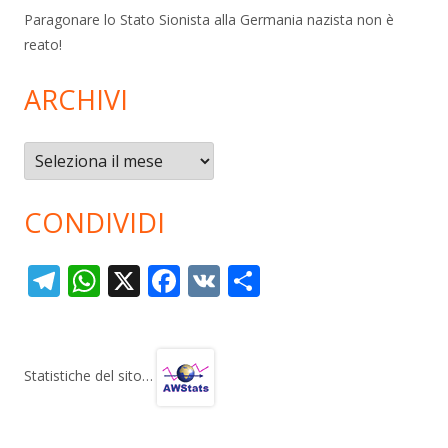
Paragonare lo Stato Sionista alla Germania nazista non è
reato!
ARCHIVI
Archivi
CONDIVIDI
T
W
X
F
V
C
el
h
ac
K
o
e
at
e
n
gr
s
b
di
Statistiche del sito…
a
A
o
vi
m
p
o
di