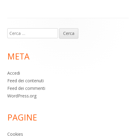
p
k
Contenuto
Ricerca
piè
per:
di
META
pagina
Accedi
Feed dei contenuti
Feed dei commenti
WordPress.org
PAGINE
Cookies