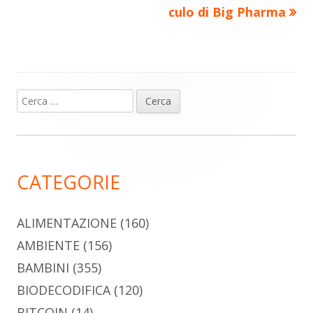
culo di Big Pharma
Ricerca
Barra
per:
laterale
principale
CATEGORIE
ALIMENTAZIONE
(160)
AMBIENTE
(156)
BAMBINI
(355)
BIODECODIFICA
(120)
BITCOIN
(14)