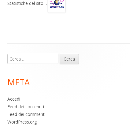
gr
s
b
di
Statistiche del sito…
a
A
o
vi
m
p
o
di
p
k
Contenuto
Ricerca
piè
per:
di
META
pagina
Accedi
Feed dei contenuti
Feed dei commenti
WordPress.org