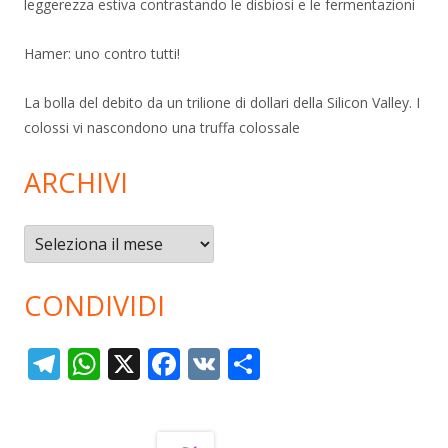
leggerezza estiva contrastando le disbiosi e le fermentazioni
Hamer: uno contro tutti!
La bolla del debito da un trilione di dollari della Silicon Valley. I
colossi vi nascondono una truffa colossale
ARCHIVI
Archivi
CONDIVIDI
T
W
X
F
V
C
el
h
ac
K
o
e
at
e
n