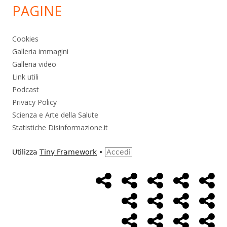
PAGINE
Cookies
Galleria immagini
Galleria video
Link utili
Podcast
Privacy Policy
Scienza e Arte della Salute
Statistiche Disinformazione.it
Utilizza
Tiny Framework
•
Accedi
Home
Alimentazione
Ambiente
Bambini
Bio
Menù
Page
social
Cancro
Controllo
Economia
Eso
link
Farmaci
Massoneria
NWO
Poli