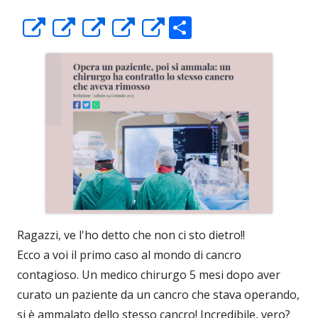
C
Apre
Apre
Apre
Apre
Apre
o
in
in
in
in
in
n
una
una
una
una
una
di
nuova
nuova
nuova
nuova
nuova
vi
finestra
finestra
finestra
finestra
finestra
di
Ragazzi, ve l'ho detto che non ci sto dietro!!
Ecco a voi il primo caso al mondo di cancro
contagioso. Un medico chirurgo 5 mesi dopo aver
curato un paziente da un cancro che stava operando,
si è ammalato dello stesso cancro! Incredibile, vero?