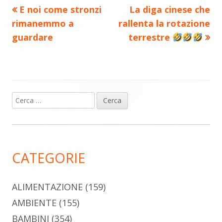
Precedente
Nuovo
E noi come stronzi
La diga cinese che
Navigazione
articolo:
articolo:
rimanemmo a
rallenta la rotazione
articoli
guardare
terrestre
Ricerca
Barra
per:
laterale
principale
CATEGORIE
ALIMENTAZIONE
(159)
AMBIENTE
(155)
BAMBINI
(354)