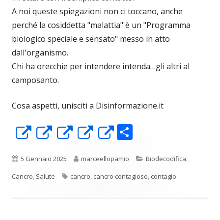
A noi queste spiegazioni non ci toccano, anche
perché la cosiddetta "malattia" è un "Programma
biologico speciale e sensato" messo in atto
dall'organismo.
Chi ha orecchie per intendere intenda…gli altri al
camposanto.
Cosa aspetti, unisciti a Disinformazione.it
C
Apre
Apre
Apre
Apre
Apre
o
in
in
in
in
in
n
una
una
una
una
una
Pubblicato
Autore
Categorie
5 Gennaio 2025
marceellopamio
Biodecodifica
,
di
nuova
nuova
nuova
nuova
nuova
Tag
Cancro
,
Salute
cancro
,
cancro contagioso
,
contagio
vi
finestra
finestra
finestra
finestra
finestra
di