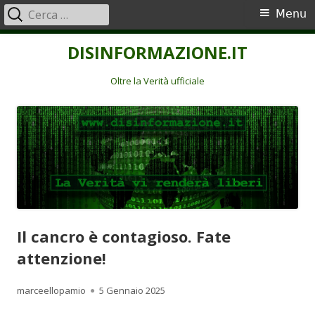
Ricerca
Menu
Menu
per:
principale
Vai
DISINFORMAZIONE.IT
al
contenuto
Oltre la Verità ufficiale
Il cancro è contagioso. Fate
attenzione!
Autore
Pubblicato
marceellopamio
5 Gennaio 2025