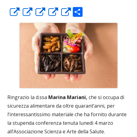
C
Apre
Apre
Apre
Apre
Apre
o
in
in
in
in
in
n
una
una
una
una
una
di
nuova
nuova
nuova
nuova
nuova
vi
finestra
finestra
finestra
finestra
finestra
di
Ringrazio la d.ssa
Marina Mariani,
che si occupa di
sicurezza alimentare da oltre quarant’anni, per
l’interessantissimo materiale che ha fornito durante
la stupenda conferenza tenuta lunedì 4 marzo
all’Associazione Scienza e Arte della Salute.