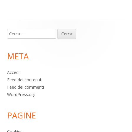
p
k
Contenuto
Ricerca
piè
per:
di
META
pagina
Accedi
Feed dei contenuti
Feed dei commenti
WordPress.org
PAGINE
Cookies