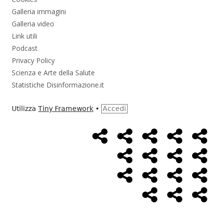
Galleria immagini
Galleria video
Link utili
Podcast
Privacy Policy
Scienza e Arte della Salute
Statistiche Disinformazione.it
Utilizza
Tiny Framework
•
Accedi
Home
Alimentazione
Ambiente
Bambini
Bio
Menù
Page
social
Cancro
Controllo
Economia
Eso
link
Farmaci
Massoneria
NWO
Poli
Salute
Storia
Pod