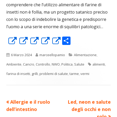
comprendere che l’utilizzo alimentare di farine di
insetti non è follia, ma un progetto satanico preciso
con lo scopo di indebolire la genetica e predisporre
l’uomo a una serie enorme di squilibri patologici…
C
Apre
Apre
Apre
Apre
Apre
o
in
in
in
in
in
n
una
una
una
una
una
Pubblicato
Autore
Categorie
6 Marzo 2024
marceellopamio
Alimentazione
,
di
nuova
nuova
nuova
nuova
nuova
Tag
Ambiente
,
Cancro
,
Controllo
,
NWO
,
Politica
,
Salute
alimenti
,
vi
finestra
finestra
finestra
finestra
finestra
farina di insetti
,
grilli
,
problemi di salute
,
tarme
,
vermi
di
Precedente
Nuovo
Allergie e il ruolo
Led, neon e salute
Navigazione
articolo:
articolo:
dell’intestino
degli occhi e non
articoli
solo