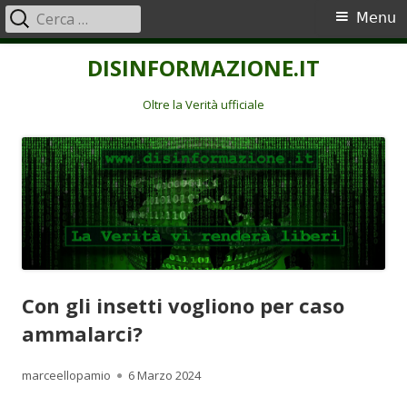
Ricerca
Menu
Menu
per:
principale
Vai
DISINFORMAZIONE.IT
al
contenuto
Oltre la Verità ufficiale
Con gli insetti vogliono per caso
ammalarci?
Autore
Pubblicato
marceellopamio
6 Marzo 2024