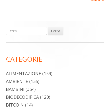
Ricerca
Barra
per:
laterale
principale
CATEGORIE
ALIMENTAZIONE
(159)
AMBIENTE
(155)
BAMBINI
(354)
BIODECODIFICA
(120)
BITCOIN
(14)