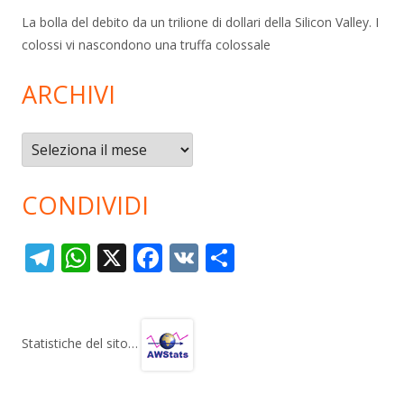
La bolla del debito da un trilione di dollari della Silicon Valley. I
colossi vi nascondono una truffa colossale
ARCHIVI
Archivi
CONDIVIDI
T
W
X
F
V
C
el
h
ac
K
o
e
at
e
n
gr
s
b
di
Statistiche del sito…
a
A
o
vi
m
p
o
di