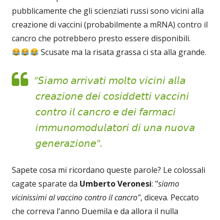
pubblicamente che gli scienziati russi sono vicini alla
creazione di vaccini (probabilmente a mRNA) contro il
cancro che potrebbero presto essere disponibili.
Scusate ma la risata grassa ci sta alla grande.
"𝘚𝘪𝘢𝘮𝘰 𝘢𝘳𝘳𝘪𝘷𝘢𝘵𝘪​​ 𝘮𝘰𝘭𝘵𝘰 𝘷𝘪𝘤𝘪𝘯𝘪 𝘢𝘭𝘭𝘢
𝘤𝘳𝘦𝘢𝘻𝘪𝘰𝘯𝘦 𝘥𝘦𝘪 𝘤𝘰𝘴𝘪𝘥𝘥𝘦𝘵𝘵𝘪 𝘷𝘢𝘤𝘤𝘪𝘯𝘪
𝘤𝘰𝘯𝘵𝘳𝘰 𝘪𝘭 𝘤𝘢𝘯𝘤𝘳𝘰 𝘦 𝘥𝘦𝘪 𝘧𝘢𝘳𝘮𝘢𝘤𝘪
𝘪𝘮𝘮𝘶𝘯𝘰𝘮𝘰𝘥𝘶𝘭𝘢𝘵𝘰𝘳𝘪 𝘥𝘪 𝘶𝘯𝘢 𝘯𝘶𝘰𝘷𝘢
𝘨𝘦𝘯𝘦𝘳𝘢𝘻𝘪𝘰𝘯𝘦".
Sapete cosa mi ricordano queste parole? Le colossali
cagate sparate da
Umberto Veronesi
: "
siamo
vicinissimi al vaccino contro il cancro"
, diceva. Peccato
che correva l'anno Duemila e da allora il nulla