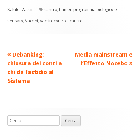
n
una
una
una
una
una
di
nuova
nuova
nuova
nuova
nuova
Tag
Salute
,
Vaccini
cancro
,
hamer
,
programma biologico e
vi
finestra
finestra
finestra
finestra
finestra
sensato
,
Vaccini
,
vaccini contro il cancro
di
Precedente
Nuovo
Debanking:
Media mainstream e
Navigazione
articolo:
articolo:
chiusura dei conti a
l’Effetto Nocebo
articoli
chi dà fastidio al
Sistema
Ricerca
Barra
per:
laterale