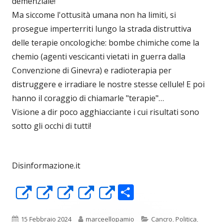
demenziale!
Ma siccome l'ottusità umana non ha limiti, si
prosegue imperterriti lungo la strada distruttiva
delle terapie oncologiche: bombe chimiche come la
chemio (agenti vescicanti vietati in guerra dalla
Convenzione di Ginevra) e radioterapia per
distruggere e irradiare le nostre stesse cellule! E poi
hanno il coraggio di chiamarle "terapie"…
Visione a dir poco agghiacciante i cui risultati sono
sotto gli occhi di tutti!
Disinformazione.it
C
Apre
Apre
Apre
Apre
Apre
o
in
in
in
in
in
Pubblicato
Autore
Categorie
15 Febbraio 2024
marceellopamio
Cancro
,
Politica
,