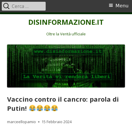
Ricerca
Menu
Menu
per:
principale
Vai
DISINFORMAZIONE.IT
al
contenuto
Oltre la Verità ufficiale
Vaccino contro il cancro: parola di
Putin!
Autore
Pubblicato
marceellopamio
15 Febbraio 2024