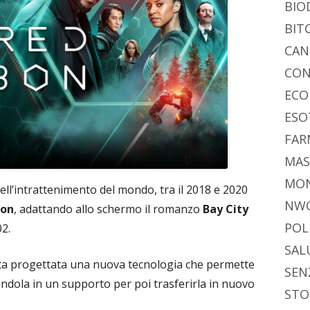
di
BIO
BIT
CAN
CON
ECO
ESO
FAR
MAS
MO
 dell’intrattenimento del mondo, tra il 2018 e 2020
NW
bon
, adattando allo schermo il romanzo
Bay City
POL
02.
SAL
ata progettata una nuova tecnologia che permette
SEN
candola in un supporto per poi trasferirla in nuovo
STO