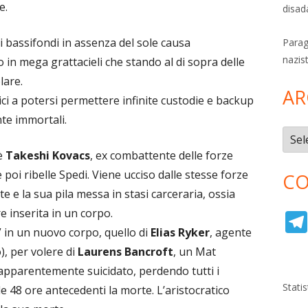
e.
disad
bassifondi in assenza del sole causa
Parag
nazis
in mega grattacieli che stando al di sopra delle
lare.
AR
ici a potersi permettere infinite custodie e backup
nte immortali.
Archi
 è
Takeshi Kovacs
, ex combattente delle forze
e poi ribelle Spedi. Viene ucciso dalle stesse forze
CO
te e la sua pila messa in stasi carceraria, ossia
e inserita in un corpo.
” in un nuovo corpo, quello di
Elias Ryker
, agente
o), per volere di
Laurens Bancroft
, un Mat
è apparentemente suicidato, perdendo tutti i
Stati
le 48 ore antecedenti la morte. L’aristocratico