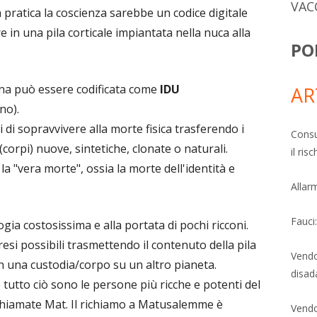
VAC
 pratica la coscienza sarebbe un codice digitale
 in una pila corticale impiantata nella nuca alla
PO
ana può essere codificata come
IDU
AR
no).
di sopravvivere alla morte fisica trasferendo i
Consu
 (corpi) nuove, sintetiche, clonate o naturali.
il ri
la "vera morte", ossia la morte dell'identità e
Allarm
Fauci
gia costosissima e alla portata di pochi ricconi.
resi possibili trasmettendo il contenuto della pila
Vendo
n una custodia/corpo su un altro pianeta.
disad
utto ciò sono le persone più ricche e potenti del
hiamate Mat. Il richiamo a Matusalemme è
Vendo