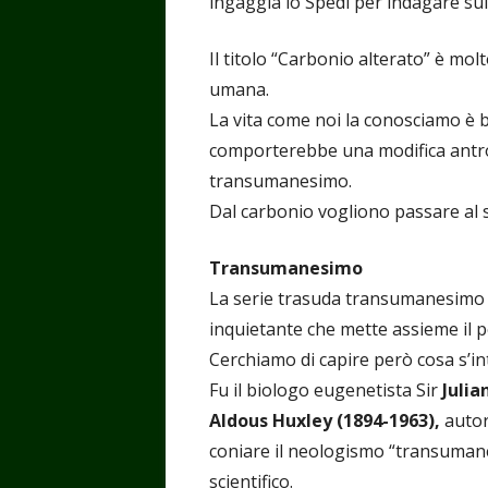
ingaggia lo Spedi per indagare sul
Il titolo “Carbonio alterato” è molt
umana.
La vita come noi la conosciamo è b
comporterebbe una modifica antro
transumanesimo.
Dal carbonio vogliono passare al si
Transumanesimo
La serie trasuda transumanesimo d
inquietante che mette assieme il p
Cerchiamo di capire però cosa s’
Fu il biologo eugenetista Sir
Julia
Aldous Huxley (1894-1963),
autor
coniare il neologismo “transumane
scientifico.