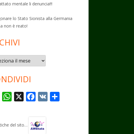
attato mentale li denuncia!!!
onare lo Stato Sionista alla Germania
ta non è reato!
CHIVI
vi
NDIVIDI
T
W
X
F
V
C
el
h
ac
K
o
e
at
e
n
gr
s
b
di
stiche del sito…