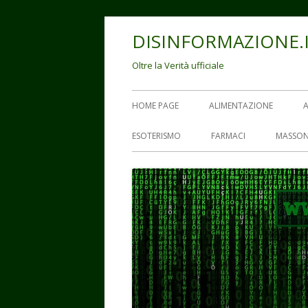
Vai
DISINFORMAZIONE.
al
contenuto
Oltre la Verità ufficiale
Menu
HOME PAGE
ALIMENTAZIONE
principale
ESOTERISMO
FARMACI
MASSON