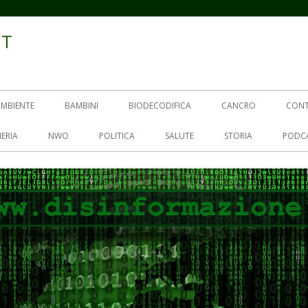
IT
AMBIENTE
BAMBINI
BIODECODIFICA
CANCRO
CON
ERIA
NWO
POLITICA
SALUTE
STORIA
PODC