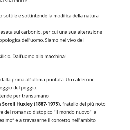
la sua morte...
o sottile e sottintende la modifica della natura
asata sul carbonio, per cui una sua alterazione
pologica dell’uomo. Siamo nel vivo del
licio. Dall’uomo alla macchina!
alla prima all’ultima puntata. Un calderone
eggio del peggio.
intende per transumano.
n Sorell Huxley (1887-1975),
fratello del più noto
e del romanzo distopico “Il mondo nuovo”, a
simo” e a travasarne il concetto nell'ambito