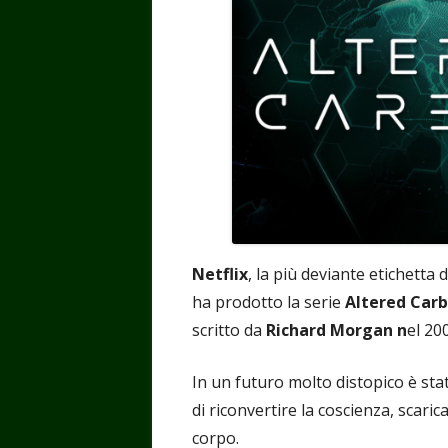
Netflix
, la più deviante etichetta
ha prodotto la serie
Altered Car
scritto da
Richard Morgan n
el 20
In un futuro molto distopico è st
di riconvertire la coscienza, scari
corpo.