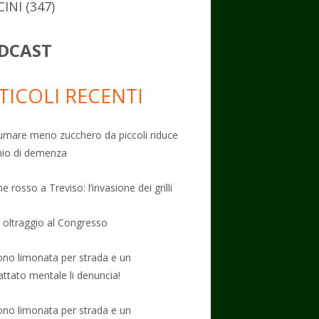
CINI
(347)
DCAST
TICOLI RECENTI
mare meno zucchero da piccoli riduce
schio di demenza
e rosso a Treviso: l’invasione dei grilli
: oltraggio al Congresso
no limonata per strada e un
attato mentale li denuncia!
no limonata per strada e un