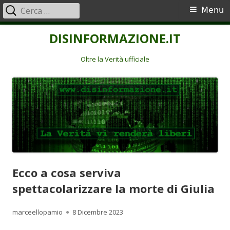
Ricerca
Menu
Menu
per:
principale
Vai
DISINFORMAZIONE.IT
al
contenuto
Oltre la Verità ufficiale
Ecco a cosa serviva
spettacolarizzare la morte di Giulia
Autore
Pubblicato
marceellopamio
8 Dicembre 2023