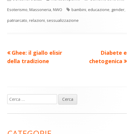
n
una
una
una
una
una
di
nuova
nuova
nuova
nuova
nuova
Tag
Esoterismo
,
Massoneria
,
NWO
bambini
,
educazione
,
gender
,
vi
finestra
finestra
finestra
finestra
finestra
patriarcato
,
relazioni
,
sessualizzazione
di
Precedente
Nuovo
Ghee: il giallo elisir
Diabete e
Navigazione
articolo:
articolo:
della tradizione
chetogenica
articoli
Ricerca
Barra
per:
laterale
principale
CATEGORIE