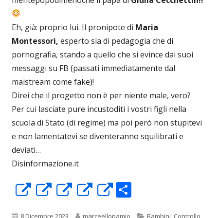
Eh, già: proprio lui. Il pronipote di
Maria
Montessori,
esperto sia di pedagogia che di
pornografia, stando a quello che si evince dai suoi
messaggi su FB (passati immediatamente dal
maistream come fake)!
Direi che il progetto non è per niente male, vero?
Per cui lasciate pure incustoditi i vostri figli nella
scuola di Stato (di regime) ma poi però non stupitevi
e non lamentatevi se diventeranno squilibrati e
deviati…
Disinformazione.it
C
Apre
Apre
Apre
Apre
Apre
o
in
in
in
in
in
Pubblicato
Autore
Categorie
8 Dicembre 2023
marceellopamio
Bambini
,
Controllo
,