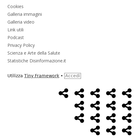
Cookies
Galleria immagini
Galleria video
Link utili
Podcast
Privacy Policy
Scienza e Arte della Salute
Statistiche Disinformazione.it
Utilizza
Tiny Framework
•
Accedi
Home
Alimentazione
Ambiente
Bambini
Bio
Menù
Page
social
Cancro
Controllo
Economia
Eso
link
Farmaci
Massoneria
NWO
Poli
Salute
Storia
Pod