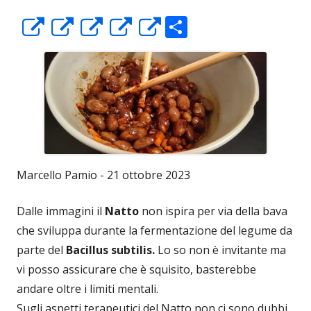
C
Apre
Apre
Apre
Apre
Apre
o
in
in
in
in
in
n
una
una
una
una
una
di
nuova
nuova
nuova
nuova
nuova
vi
finestra
finestra
finestra
finestra
finestra
di
Marcello Pamio - 21 ottobre 2023
Dalle immagini il
Natto
non ispira per via della bava
che sviluppa durante la fermentazione del legume da
parte del
Bacillus subtilis.
Lo so non è invitante ma
vi posso assicurare che è squisito, basterebbe
andare oltre i limiti mentali.
Sugli aspetti terapeutici del Natto non ci sono dubbi.