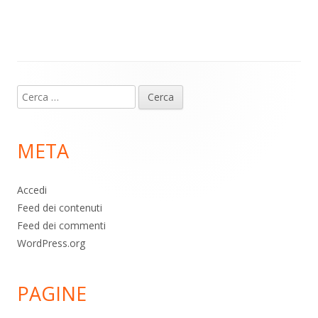
m
p
o
di
p
k
Contenuto
Ricerca
piè
per:
di
META
pagina
Accedi
Feed dei contenuti
Feed dei commenti
WordPress.org
PAGINE