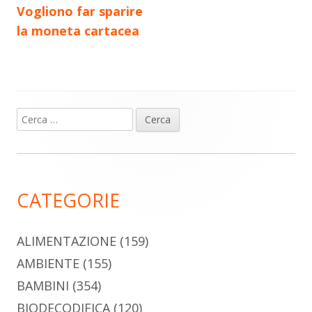
articoli
Vogliono far sparire
la moneta cartacea
Ricerca
Barra
per:
laterale
principale
CATEGORIE
ALIMENTAZIONE
(159)
AMBIENTE
(155)
BAMBINI
(354)
BIODECODIFICA
(120)