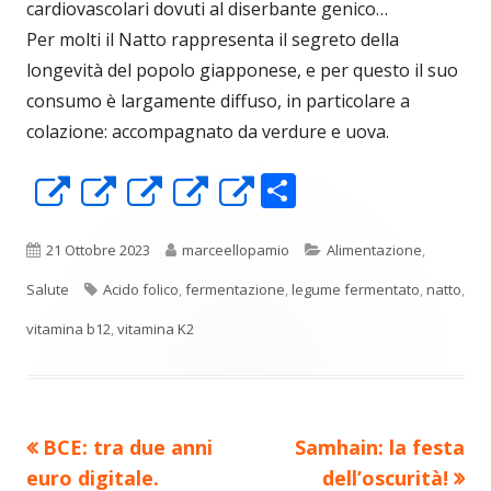
cardiovascolari dovuti al diserbante genico…
Per molti il Natto rappresenta il segreto della
longevità del popolo giapponese, e per questo il suo
consumo è largamente diffuso, in particolare a
colazione: accompagnato da verdure e uova.
C
Apre
Apre
Apre
Apre
Apre
o
in
in
in
in
in
n
una
una
una
una
una
Pubblicato
Autore
Categorie
21 Ottobre 2023
marceellopamio
Alimentazione
,
di
nuova
nuova
nuova
nuova
nuova
Tag
Salute
Acido folico
,
fermentazione
,
legume fermentato
,
natto
,
vi
finestra
finestra
finestra
finestra
finestra
vitamina b12
,
vitamina K2
di
Precedente
Nuovo
BCE: tra due anni
Samhain: la festa
Navigazione
articolo:
articolo:
euro digitale.
dell’oscurità!