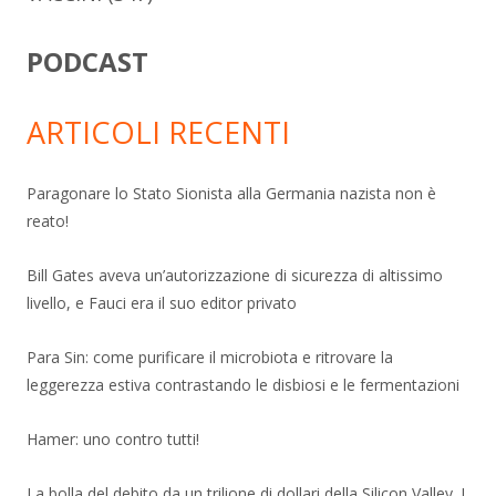
PODCAST
ARTICOLI RECENTI
Paragonare lo Stato Sionista alla Germania nazista non è
reato!
Bill Gates aveva un’autorizzazione di sicurezza di altissimo
livello, e Fauci era il suo editor privato
Para Sin: come purificare il microbiota e ritrovare la
leggerezza estiva contrastando le disbiosi e le fermentazioni
Hamer: uno contro tutti!
La bolla del debito da un trilione di dollari della Silicon Valley. I