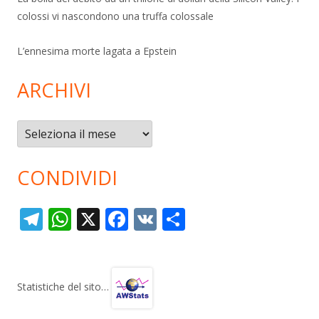
colossi vi nascondono una truffa colossale
L’ennesima morte lagata a Epstein
ARCHIVI
Archivi
CONDIVIDI
T
W
X
F
V
C
el
h
ac
K
o
e
at
e
n
gr
s
b
di
Statistiche del sito…
a
A
o
vi