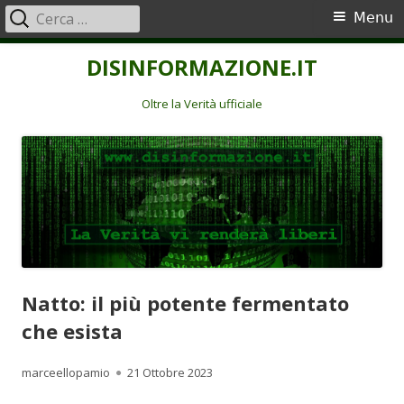
Ricerca
Menu
Menu
per:
principale
Vai
DISINFORMAZIONE.IT
al
contenuto
Oltre la Verità ufficiale
Natto: il più potente fermentato
che esista
Autore
Pubblicato
marceellopamio
21 Ottobre 2023