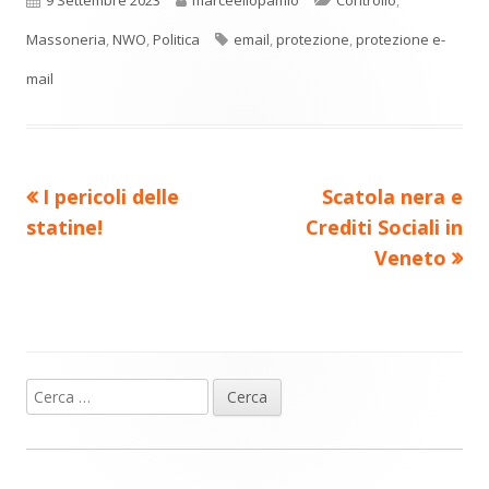
n
una
una
una
una
una
di
nuova
nuova
nuova
nuova
nuova
Tag
Massoneria
,
NWO
,
Politica
email
,
protezione
,
protezione e-
vi
finestra
finestra
finestra
finestra
finestra
mail
di
Precedente
Nuovo
I pericoli delle
Scatola nera e
Navigazione
articolo:
articolo:
statine!
Crediti Sociali in
articoli
Veneto
Ricerca
Barra
per:
laterale