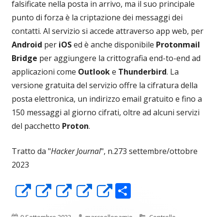
falsificate nella posta in arrivo, ma il suo principale
punto di forza è la criptazione dei messaggi dei
contatti. Al servizio si accede attraverso app web, per
Android
per
iOS
ed è anche disponibile
Protonmail
Bridge
per aggiungere la crittografia end-to-end ad
applicazioni come
Outlook
e
Thunderbird
. La
versione gratuita del servizio offre la cifratura della
posta elettronica, un indirizzo email gratuito e fino a
150 messaggi al giorno cifrati, oltre ad alcuni servizi
del pacchetto
Proton
.
Tratto da "
Hacker Journal
", n.273 settembre/ottobre
2023
C
Apre
Apre
Apre
Apre
Apre
o
in
in
in
in
in
Pubblicato
Autore
Categorie
9 Settembre 2023
marceellopamio
Controllo
,