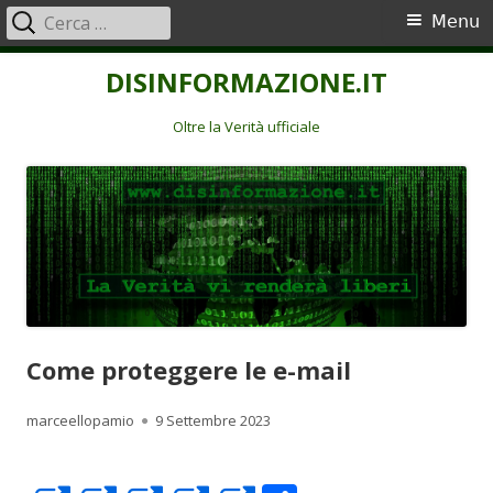
Ricerca
Menu
Menu
per:
principale
Vai
DISINFORMAZIONE.IT
al
contenuto
Oltre la Verità ufficiale
Come proteggere le e-mail
Autore
Pubblicato
marceellopamio
9 Settembre 2023