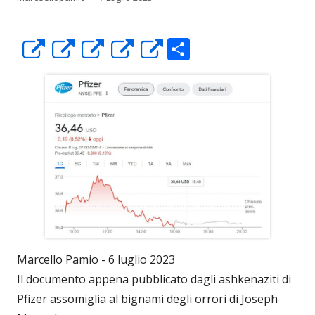
C
Apre
Apre
Apre
Apre
Apre
o
in
in
in
in
in
n
una
una
una
una
una
di
nuova
nuova
nuova
nuova
nuova
vi
finestra
finestra
finestra
finestra
finestra
di
Marcello Pamio - 6 luglio 2023
Il documento appena pubblicato dagli ashkenaziti di
Pfizer assomiglia al bignami degli orrori di Joseph