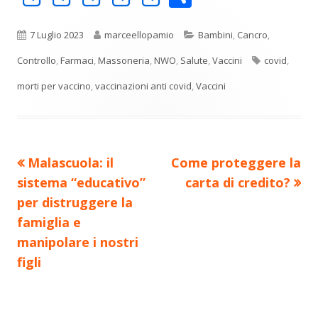
o
in
in
in
in
in
n
una
una
una
una
una
Pubblicato
Autore
Categorie
7 Luglio 2023
marceellopamio
Bambini
,
Cancro
,
di
nuova
nuova
nuova
nuova
nuova
Tag
Controllo
,
Farmaci
,
Massoneria
,
NWO
,
Salute
,
Vaccini
covid
,
vi
finestra
finestra
finestra
finestra
finestra
morti per vaccino
,
vaccinazioni anti covid
,
Vaccini
di
Precedente
Nuovo
Malascuola: il
Come proteggere la
Navigazione
articolo:
articolo:
sistema “educativo”
carta di credito?
articoli
per distruggere la
famiglia e
manipolare i nostri
figli