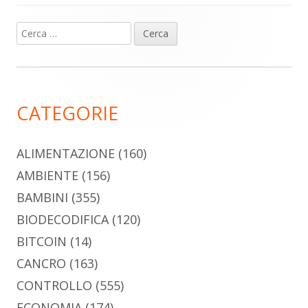
Ricerca
Barra
per:
laterale
principale
CATEGORIE
ALIMENTAZIONE
(160)
AMBIENTE
(156)
BAMBINI
(355)
BIODECODIFICA
(120)
BITCOIN
(14)
CANCRO
(163)
CONTROLLO
(555)
ECONOMIA
(174)