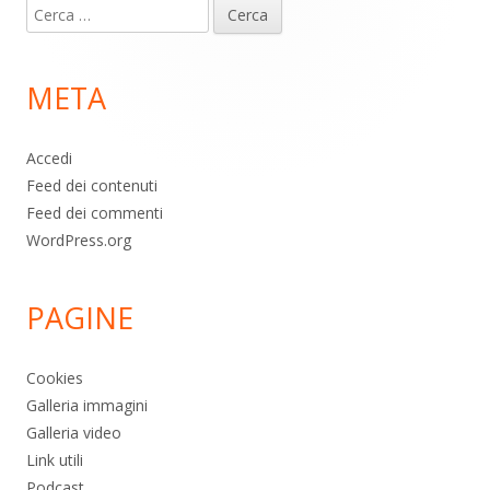
Ricerca
piè
per:
di
META
pagina
Accedi
Feed dei contenuti
Feed dei commenti
WordPress.org
PAGINE
Cookies
Galleria immagini
Galleria video
Link utili
Podcast