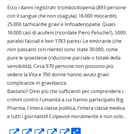
Ecco i danni registrati: trombocitopenia (893 persone
con il sangue che non coagula); 16.000 miocarditi;
25.000 tachicardie gravi e linfoadenopatie. Quasi
16.000 casi di acufeni (ricordate Piero Peluche?), 5000
paralisi facciali e ben 1783 paresi. Le emicranie (che
non passano con niente) sono state 30.000, come
pure le ipoestesie (riduzione parziale o totale della
sensibilità). Circa 970 persone non possono più
vedere la Vita e 700 donne hanno avuto gravi
complicanze in gravidanza.
Bastano? Direi più che sufficienti per comprendere i
crimini contro l'umanità a cui hanno partecipato Big
Pharma, l'intera classe politica, l'intera classe medica
e tutti i giornalisti! Colpevoli moralmente e non solo…
C
Apre
Apre
Apre
Apre
Apre