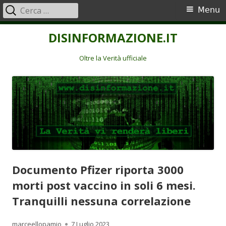
Ricerca
Menu
Menu
per:
principale
Vai
DISINFORMAZIONE.IT
al
contenuto
Oltre la Verità ufficiale
Documento Pfizer riporta 3000
morti post vaccino in soli 6 mesi.
Tranquilli nessuna correlazione
Autore
Pubblicato
marceellopamio
7 Luglio 2023