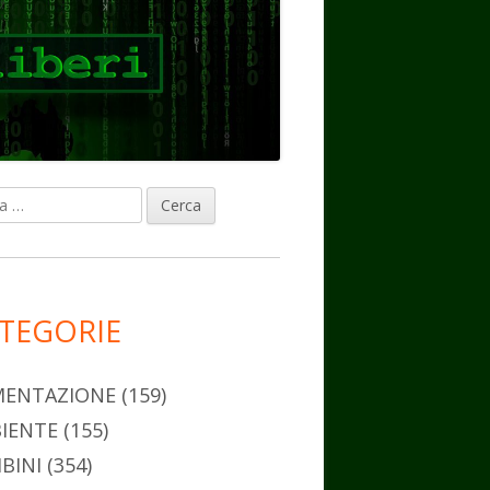
ca
rra
erale
ncipale
TEGORIE
MENTAZIONE
(159)
IENTE
(155)
BINI
(354)