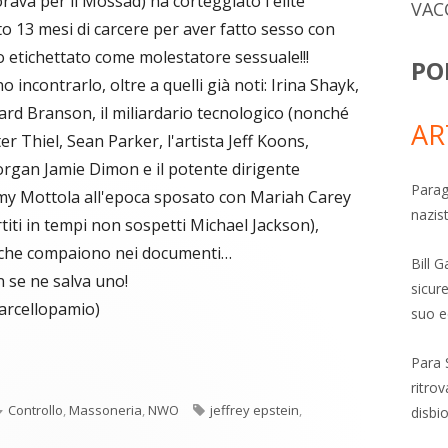
orava per il Mossad) ha corteggiato l'élite
VAC
 13 mesi di carcere per aver fatto sesso con
 etichettato come molestatore sessuale!!!
PO
incontrarlo, oltre a quelli già noti: Irina Shayk,
rd Branson, il miliardario tecnologico (nonché
AR
r Thiel, Sean Parker, l'artista Jeff Koons,
organ Jamie Dimon e il potente dirigente
Parag
mmy Mottola all'epoca sposato con Mariah Carey
nazis
titi in tempi non sospetti Michael Jackson),
 che compaiono nei documenti…
Bill 
 se ne salva uno!
sicure
marcellopamio)
suo e
C
re
Para 
o
ritro
Categorie
Tag
Controllo
,
Massoneria
,
NWO
jeffrey epstein
,
disbi
n
a