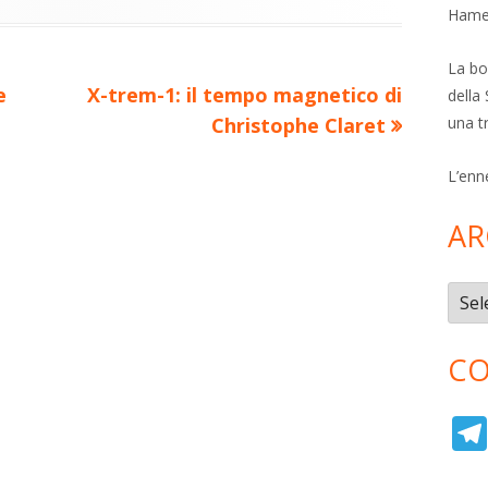
di
ova
Hamer
vi
ra
estra
La bol
di
Nuovo
e
X-trem-1: il tempo magnetico di
della 
articolo:
una t
Christophe Claret
L’enn
AR
Archi
CO