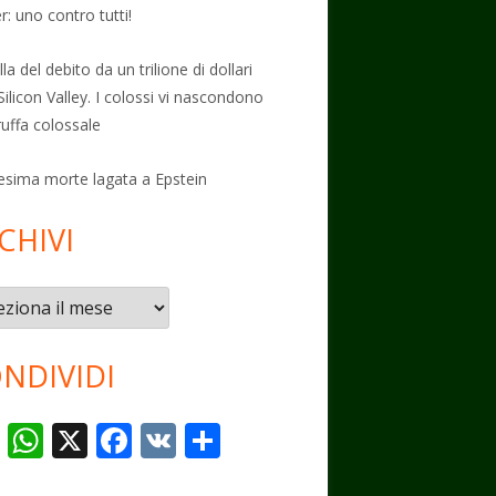
: uno contro tutti!
la del debito da un trilione di dollari
Silicon Valley. I colossi vi nascondono
ruffa colossale
esima morte lagata a Epstein
CHIVI
vi
NDIVIDI
T
W
X
F
V
C
el
h
ac
K
o