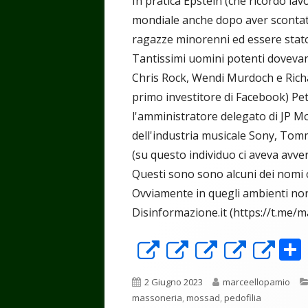
In pratica Epstein (che ricordo lav
mondiale anche dopo aver scontato
ragazze minorenni ed essere stato
Tantissimi uomini potenti dovevano 
Chris Rock, Wendi Murdoch e Richa
primo investitore di Facebook) Pete
l'amministratore delegato di JP M
dell'industria musicale Sony, To
(su questo individuo ci aveva avver
Questi sono sono alcuni dei nomi
Ovviamente in quegli ambienti non
Disinformazione.it (https://t.me/
Apre
Apre
Apre
Apre
Ap
in
in
in
in
in
Pubblicato
Autore
2 Giugno 2023
marceellopamio
una
una
una
una
un
massoneria
,
mossad
,
pedofilia