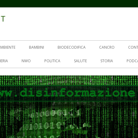
IT
AMBIENTE
BAMBINI
BIODECODIFICA
CANCRO
CON
ERIA
NWO
POLITICA
SALUTE
STORIA
PODC