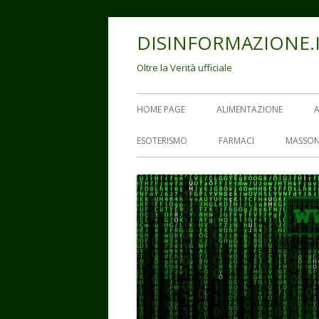
Vai
DISINFORMAZIONE.
al
contenuto
Oltre la Verità ufficiale
Menu
HOME PAGE
ALIMENTAZIONE
principale
ESOTERISMO
FARMACI
MASSON