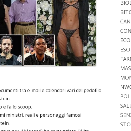
di
BIO
BIT
CAN
CON
ECO
ESO
FAR
MAS
MO
NW
cumenti tra e-mail e calendari vari del pedofilo
POL
tein.
SAL
o e fa lo scoop.
SEN
i ministri, reali e personaggi famosi
tein.
STO