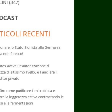
CINI
(347)
DCAST
TICOLI RECENTI
onare lo Stato Sionista alla Germania
ta non è reato!
Gates aveva un’autorizzazione di
zza di altissimo livello, e Fauci era il
ditor privato
Sin: come purificare il microbiota e
vare la leggerezza estiva contrastando le
osi e le fermentazioni