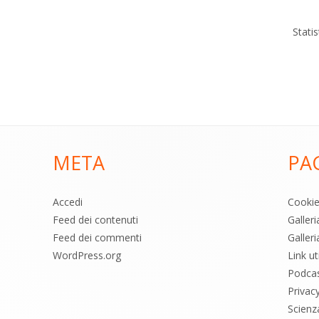
Stati
META
PA
Accedi
Cooki
Feed dei contenuti
Galler
Feed dei commenti
Galleri
WordPress.org
Link uti
Podca
Privac
Scienz