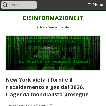
Ricerca
Menu
Menu
per:
principale
Vai
DISINFORMAZIONE.IT
al
contenuto
Oltre la Verità ufficiale
New York vieta i forni e il
riscaldamento a gas dal 2026.
L’agenda mondialista prosegue…
Autore
Pubblicato
marceellopamio
7 Maggio 2023