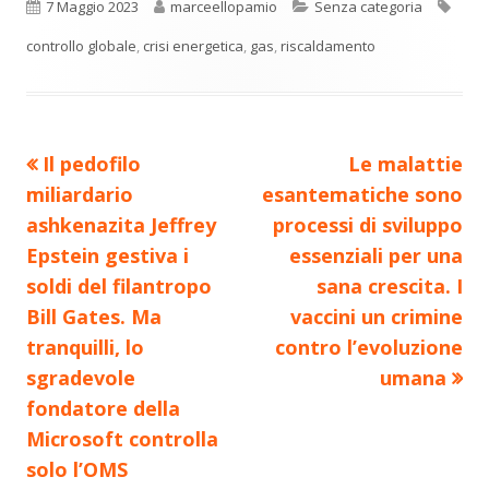
n
una
una
una
una
una
Pubblicato
Autore
Categorie
Tag
7 Maggio 2023
marceellopamio
Senza categoria
di
nuova
nuova
nuova
nuova
nuova
controllo globale
,
crisi energetica
,
gas
,
riscaldamento
vi
finestra
finestra
finestra
finestra
finestra
di
Precedente
Nuovo
Il pedofilo
Le malattie
Navigazione
articolo:
articolo:
miliardario
esantematiche sono
articoli
ashkenazita Jeffrey
processi di sviluppo
Epstein gestiva i
essenziali per una
soldi del filantropo
sana crescita. I
Bill Gates. Ma
vaccini un crimine
tranquilli, lo
contro l’evoluzione
sgradevole
umana
fondatore della
Microsoft controlla
solo l’OMS