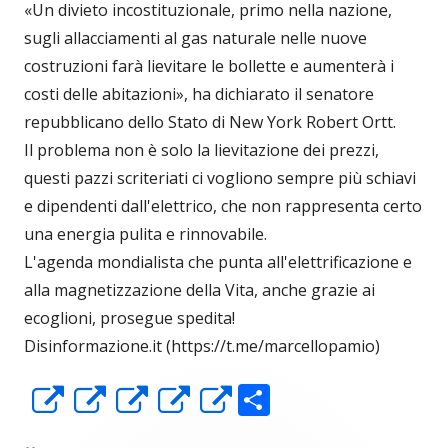
«Un divieto incostituzionale, primo nella nazione,
sugli allacciamenti al gas naturale nelle nuove
costruzioni farà lievitare le bollette e aumenterà i
costi delle abitazioni», ha dichiarato il senatore
repubblicano dello Stato di New York Robert Ortt.
Il problema non è solo la lievitazione dei prezzi,
questi pazzi scriteriati ci vogliono sempre più schiavi
e dipendenti dall'elettrico, che non rappresenta certo
una energia pulita e rinnovabile.
L'agenda mondialista che punta all'elettrificazione e
alla magnetizzazione della Vita, anche grazie ai
ecoglioni, prosegue spedita!
Disinformazione.it (https://t.me/marcellopamio)
C
Apre
Apre
Apre
Apre
Apre
o
in
in
in
in
in