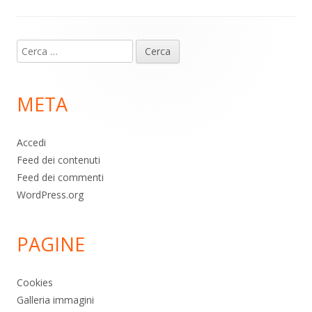
Contenuto
Ricerca
piè
per:
di
META
pagina
Accedi
Feed dei contenuti
Feed dei commenti
WordPress.org
PAGINE
Cookies
Galleria immagini