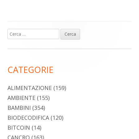
Ricerca
Barra
per:
laterale
principale
CATEGORIE
ALIMENTAZIONE
(159)
AMBIENTE
(155)
BAMBINI
(354)
BIODECODIFICA
(120)
BITCOIN
(14)
CANCRO
(163)