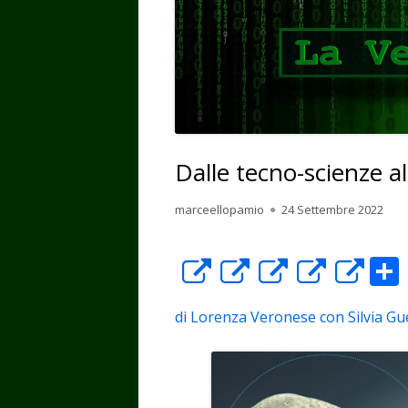
Dalle tecno-scienze 
Autore
Pubblicato
marceellopamio
24 Settembre 2022
Apre
Apre
Apre
Apre
Ap
in
in
in
in
in
di Lorenza Veronese con Silvia Gu
una
una
una
una
un
nuova
nuova
nuova
nuova
nu
finestra
finestra
finestra
finest
fin