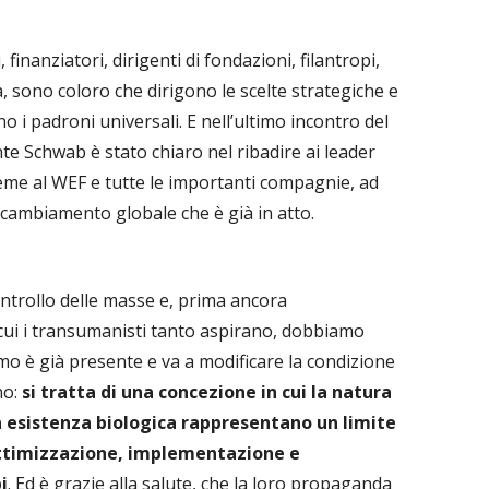
, finanziatori, dirigenti di fondazioni, filantropi,
rca, sono coloro che dirigono le scelte strategiche e
no i padroni universali. E nell’ultimo incontro del
e Schwab è stato chiaro nel ribadire ai leader
ieme al WEF e tutte le importanti compagnie, ad
l cambiamento globale che è già in atto.
ontrollo delle masse e, prima ancora
 cui i transumanisti tanto aspirano, dobbiamo
 è già presente e va a modificare la condizione
no:
si tratta di una concezione in cui la natura
a esistenza biologica rappresentano un limite
ottimizzazione, implementazione e
i
. Ed è grazie alla salute, che la loro propaganda