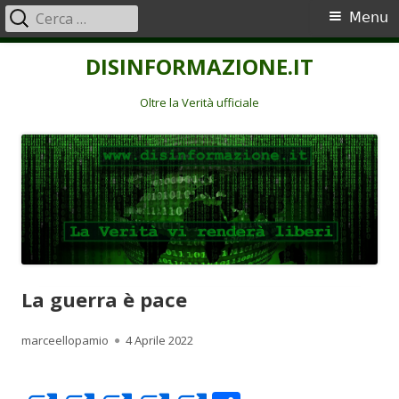
Ricerca
Menu
Menu
per:
principale
Vai
DISINFORMAZIONE.IT
al
contenuto
Oltre la Verità ufficiale
La guerra è pace
Autore
Pubblicato
marceellopamio
4 Aprile 2022