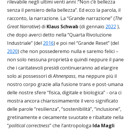
rilevabile negli ultimi venti anni :“Non c’è bellezza
senza il pensiero della bellezza”. Ed ecco la parola, il
racconto, la narrazione. La “Grande narrazione” (
The
Great Narrative
) di
Klaus Schwab
(di gennaio
2022
),
che dopo averci detto nella “Quarta Rivoluzione
Industriale” (del
2016
) e poi nel “Grande Reset” (del
2020
) che non possederemo nulla e saremo felici –
non solo nessuna proprietà e quindi neppure il pane
che i caritatevoli presìdi continueranno ad elargire
solo ai possessori di
Ahnenpass
, ma neppure più il
nostro corpo grazie alla fusione trans e post-umana
delle nostre sfere “fisica, digitale e biologica” - ora ci
mostra ancora chiarissimamente il vero significato
delle parole “resilienza”, “sostenibilità”, “inclusione”,
gretinamente e ciecamente svuotate e ribaltate nella
“
political correctness
” che l’antropologa
Ida Magli