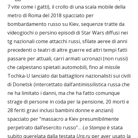
7 vite come i gatti), il crollo di una scala mobile della
metro di Roma del 2018 spacciato per
bombardamento russo su Kiev, sequenze tratte da
videogiochi o persino episodi di Star Wars diffusi nei
tg nazionali come attacchi russi, sfilate aeree di anni
precedenti o teatri di altre guerre ed altri tempi fatti
passare per attuali, carri armati ucronazi (non russi)
che calpestano spietati automobili, fino al missile
Tochka-U lanciato dai battaglioni nazionalisti sui civili
di Donetsk (intercettato dall’antimissilistica russa che
ne ha limitato i danni, ma che ha fatto comunque
strage di persone in coda per la pensione, 20 morti e
28 feriti gravi inclusi bambini donne e anziani)
spacciato per “massacro a Kiev presumibilmente
perpetrato dall’esercito russo”…
La Stampa
è stata
subito querelata dalla testata
Ura.ru
per aver usato la