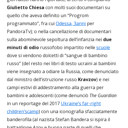
Giulietto Chiesa
con molti suoi documentari su
quello che aveva definito un “Progrom
programmato”, fra cui
Odessa, 3anni
per
PandoraTv); o nella cancellazione di documentari
sulla abominevole sepoltura dell’infanzia nei
due
minuti di odio
russofobo impartito nelle
scuole
dove si vendono dolcetti di “sangue di bambino
russo” (del resto nei libri di testo ucraini ai bambini
viene insegnato a odiare la Russia, come denunciato
dal ministro dell’istruzione russo
Kravzov
) e nei
campi estivi di addestramento alla guerra per
bambini e adolescenti (come denunciò
The Guardian
in un reportage del 2017
Ukraine’s far-right
children’scamp
) con una iconografia sfacciatamente
banderofila (al nazista Stefan Bandera si ispira il
battaglione Azov e buona parte di quelli che