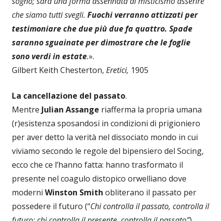
sogno; sarà una forma assennata di misticismo asserire
che siamo tutti svegli.
Fuochi verranno attizzati per
testimoniare che due più due fa quattro. Spade
saranno sguainate per dimostrare che le foglie
sono verdi in estate
.
».
Gilbert Keith Chesterton,
Eretici,
1905
La cancellazione del passato
.
Mentre
Julian Assange
riafferma la propria umana
(r)esistenza sposandosi in condizioni di prigioniero
per aver detto la verità nel dissociato mondo in cui
viviamo secondo le regole del bipensiero del Socing,
ecco che ce l’hanno fatta: hanno trasformato il
presente nel coagulo distopico orwelliano dove
moderni
Winston Smith
obliterano il passato per
possedere il futuro (“
Chi controlla il passato, controlla il
futuro: chi controlla il presente, controlla il passato”
)