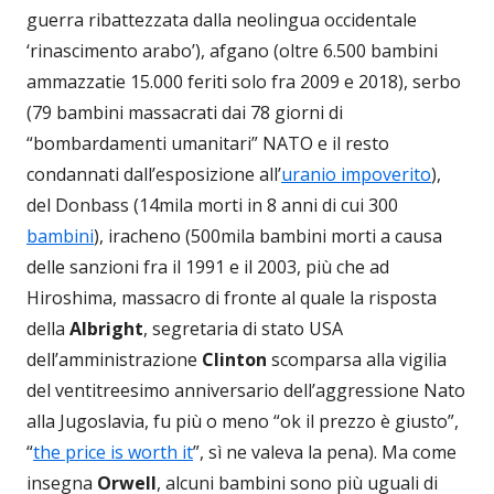
guerra ribattezzata dalla neolingua occidentale
‘rinascimento arabo’), afgano (oltre 6.500 bambini
ammazzatie 15.000 feriti solo fra 2009 e 2018), serbo
(79 bambini massacrati dai 78 giorni di
“bombardamenti umanitari” NATO e il resto
condannati dall’esposizione all’
uranio impoverito
),
del Donbass (14mila morti in 8 anni di cui 300
bambini
), iracheno (500mila bambini morti a causa
delle sanzioni fra il 1991 e il 2003, più che ad
Hiroshima, massacro di fronte al quale la risposta
della
Albright
, segretaria di stato USA
dell’amministrazione
Clinton
scomparsa alla vigilia
del ventitreesimo anniversario dell’aggressione Nato
alla Jugoslavia, fu più o meno “ok il prezzo è giusto”,
“
the price is worth it
”, sì ne valeva la pena). Ma come
insegna
Orwell
, alcuni bambini sono più uguali di