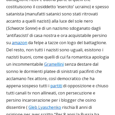
costituiscono il cosiddetto ‘esercito’ ucraino) e spesso
satanista (manufatti satanici sono stati ritrovati
accanto a quelli nazisti) alla luce del sole nero
(
Schwarze Sonne
) e di un nazismo sdoganato dagli
‘antifascisti’ di casa nostra e ora acquistabile persino
su
amazon
da felpe a tazze con logo del battaglione.
Del resto, non tutti i nazisti sono uguali, esistono i
nazisti buoni, come quelli di cui fa romantica apologia
un incommentabile
Gramellini
senza destare dal
sonno le dormienti platee di sinistrati pacifinti che
acclamano l’ex attore, così democratico che ha
appena sospeso tutti i
partiti
di opposizione e chiuso
tutti canali tv non allineati, con persecuzione e
persino incarcerazione per i blogger che osino
dissentire (
Gleb Lyaschenko
rischia 8 anni di
prigione per aver scritto “Per 8 anni la Russia ha