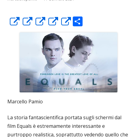
C
Apre
Apre
Apre
Apre
Apre
o
in
in
in
in
in
n
una
una
una
una
una
di
nuova
nuova
nuova
nuova
nuova
vi
finestra
finestra
finestra
finestra
finestra
di
Marcello Pamio
La storia fantascientifica portata sugli schermi dal
film Equals è estremamente interessante e
purtroppo realistica, soprattutto vedendo quello che