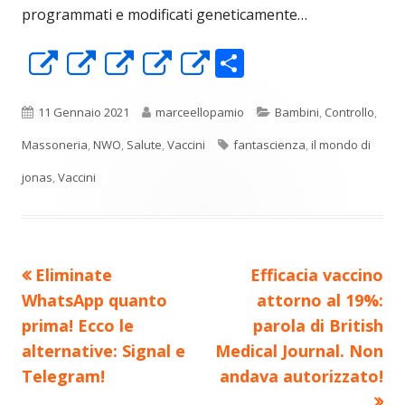
programmati e modificati geneticamente…
C
Apre
Apre
Apre
Apre
Apre
o
in
in
in
in
in
n
una
una
una
una
una
Pubblicato
Autore
Categorie
11 Gennaio 2021
marceellopamio
Bambini
,
Controllo
,
di
nuova
nuova
nuova
nuova
nuova
Tag
Massoneria
,
NWO
,
Salute
,
Vaccini
fantascienza
,
il mondo di
vi
finestra
finestra
finestra
finestra
finestra
jonas
,
Vaccini
di
Precedente
Nuovo
Eliminate
Efficacia vaccino
Navigazione
articolo:
articolo:
WhatsApp quanto
attorno al 19%:
articoli
prima! Ecco le
parola di British
alternative: Signal e
Medical Journal. Non
Telegram!
andava autorizzato!