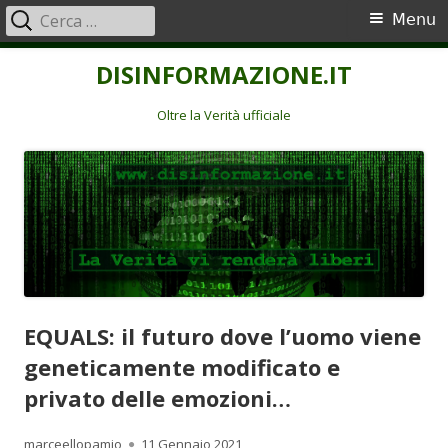
Ricerca
Menu
Menu
per:
principale
Vai
DISINFORMAZIONE.IT
al
contenuto
Oltre la Verità ufficiale
EQUALS: il futuro dove l’uomo viene
geneticamente modificato e
privato delle emozioni…
Autore
Pubblicato
marceellopamio
11 Gennaio 2021