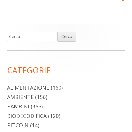
Ricerca
Barra
per:
laterale
principale
CATEGORIE
ALIMENTAZIONE
(160)
AMBIENTE
(156)
BAMBINI
(355)
BIODECODIFICA
(120)
BITCOIN
(14)