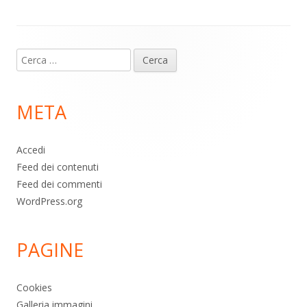
p
k
Contenuto
Ricerca
piè
per:
di
META
pagina
Accedi
Feed dei contenuti
Feed dei commenti
WordPress.org
PAGINE
Cookies
Galleria immagini