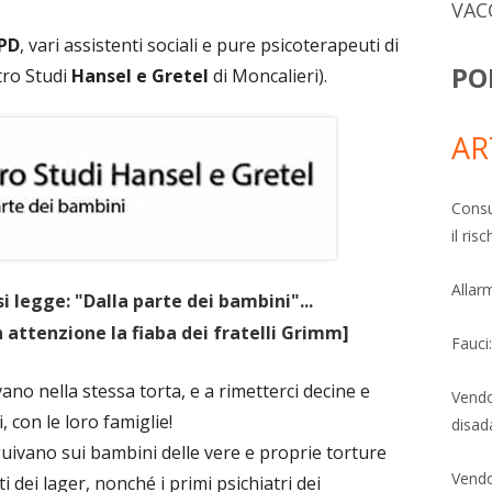
VAC
 PD
, vari assistenti sociali e pure psicoterapeuti di
PO
tro Studi
Hansel e Gretel
di Moncalieri).
AR
Consu
il ri
Allarm
si legge: "Dalla parte dei bambini"...
 attenzione la fiaba dei fratelli Grimm]
Fauci
ano nella stessa torta, e a rimetterci decine e
Vendo
, con le loro famiglie!
disad
guivano sui bambini delle vere e proprie torture
Vendo
sti dei lager, nonché i primi psichiatri dei