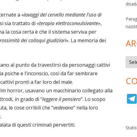
disad
ternate a «
lavaggi del cervello mediante l’uso di
Parag
 sia trattato di «
terapia elettroconvulsivante
»,
nazis
ma la cosa certa è che il sistema serviva per
rossimità dei colloqui giudiziari
». La memoria dei
AR
Archi
avano al punto da travestirsi da personaggi cattivi
a psiche e l’inconscio, così da far sembrare
CO
attivi pronti a far loro del male.
ilm horror, usavano un macchinario collegato alla
trodi, in grado di “
leggere il pensiero
”. Lo scopo
ta, le cose orribili che “
vedevano
” nella loro
.
ata di questi criminali pervertiti.
Stati