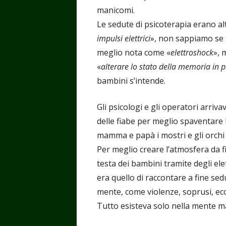
manicomi.
Le sedute di psicoterapia erano al
impulsi elettrici
», non sappiamo se si
meglio nota come «
elettroshock
», 
«
alterare lo stato della memoria in p
bambini s’intende.
Gli psicologi e gli operatori arriv
delle fiabe per meglio spaventare l
mamma e papà i mostri e gli orchi c
Per meglio creare l’atmosfera da f
testa dei bambini tramite degli elet
era quello di raccontare a fine sedu
mente, come violenze, soprusi, ecc
Tutto esisteva solo nella mente mal