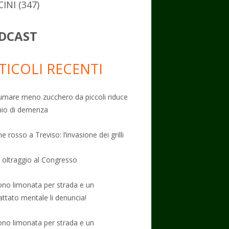
CINI
(347)
DCAST
TICOLI RECENTI
mare meno zucchero da piccoli riduce
schio di demenza
e rosso a Treviso: l’invasione dei grilli
: oltraggio al Congresso
no limonata per strada e un
attato mentale li denuncia!
no limonata per strada e un