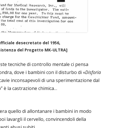
ficiale desecretato del 1956,
sistenza del Progetto MK-ULTRA]
este tecniche di controllo mentale ci pensa
ondra, dove i bambini con il disturbo di «
Disforia
 cavie inconsapevoli di una sperimentazione dal
bo” è la castrazione chimica…
 era quello di allontanare i bambini in modo
poi lavargli il cervello, convincendoli della
tenti abusi subiti.