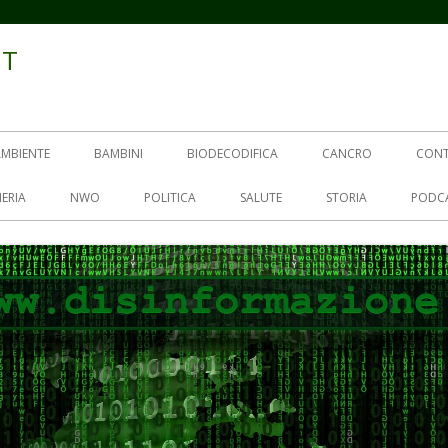
IT
AMBIENTE
BAMBINI
BIODECODIFICA
CANCRO
CON
ERIA
NWO
POLITICA
SALUTE
STORIA
PODC