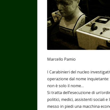
finestra
finestra
finestra
finest
fin
Marcello Pamio
I Carabinieri del nucleo investiga
operazione dal nome inquietante:
non è solo il nome…
Si tratta dell’esecuzione di un’ord
politici, medici, assistenti sociali 
messo in piedi una macchina econo