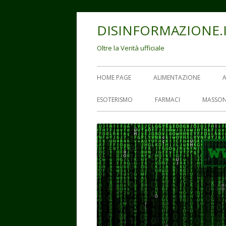
Vai
DISINFORMAZIONE.
al
contenuto
Oltre la Verità ufficiale
Menu
HOME PAGE
ALIMENTAZIONE
principale
ESOTERISMO
FARMACI
MASSON