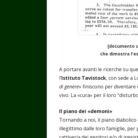
[documento uf
che dimostra l'e
A portare avanti le ricerche su qu
l’
Istituto Tavistock
, con sede a L
di genere
» finiscono per diventare
vivo. La «cura» per il loro “distur
Il piano dei «demoni»
Tornando a noi, il piano diabolico
illegittimo dalle loro famiglie, per 
cattiveria dei genitori e/o di inesis