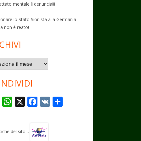
attato mentale li denuncia!!!
onare lo Stato Sionista alla Germania
ta non è reato!
CHIVI
vi
NDIVIDI
T
W
X
F
V
C
el
h
ac
K
o
e
at
e
n
gr
s
b
di
stiche del sito…