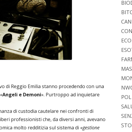
vi
ra
estra
BIO
di
BIT
CAN
CON
ECO
ESO
FAR
MAS
MO
tivo di Reggio Emilia stanno procedendo con una
NW
 «
Angeli e Demoni
». Purtroppo ad inquietare
POL
SAL
inanza di custodia cautelare nei confronti di
SEN
e liberi professionisti che, da diversi anni, avevano
STO
mica molto redditizia sul sistema di «
gestione