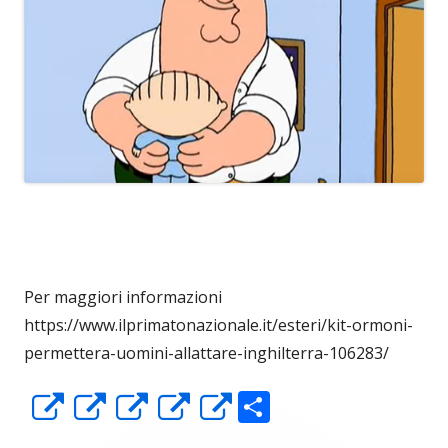
Per maggiori informazioni
https://www.ilprimatonazionale.it/esteri/kit-ormoni-
permettera-uomini-allattare-inghilterra-106283/
C
Apre
Apre
Apre
Apre
Apre
o
in
in
in
in
in