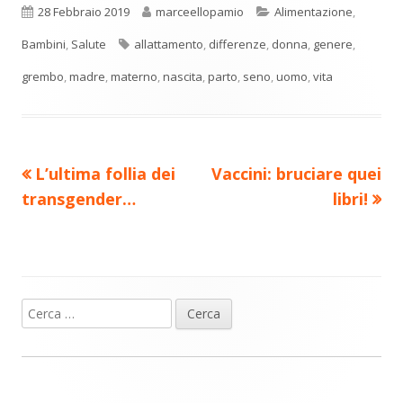
n
una
una
una
una
una
Pubblicato
Autore
Categorie
28 Febbraio 2019
marceellopamio
Alimentazione
,
di
nuova
nuova
nuova
nuova
nuova
Tag
Bambini
,
Salute
allattamento
,
differenze
,
donna
,
genere
,
vi
finestra
finestra
finestra
finestra
finestra
grembo
,
madre
,
materno
,
nascita
,
parto
,
seno
,
uomo
,
vita
di
Precedente
Nuovo
L’ultima follia dei
Vaccini: bruciare quei
Navigazione
articolo:
articolo:
transgender…
libri!
articoli
Ricerca
Barra
per:
laterale
principale