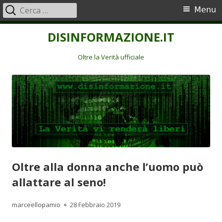
Ricerca
Menu
Menu
per:
principale
Vai
DISINFORMAZIONE.IT
al
contenuto
Oltre la Verità ufficiale
Oltre alla donna anche l’uomo può
allattare al seno!
Autore
Pubblicato
marceellopamio
28 Febbraio 2019