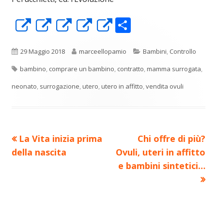
C
Apre
Apre
Apre
Apre
Apre
o
in
in
in
in
in
n
una
una
una
una
una
Pubblicato
Autore
Categorie
29 Maggio 2018
marceellopamio
Bambini
,
Controllo
di
nuova
nuova
nuova
nuova
nuova
Tag
bambino
,
comprare un bambino
,
contratto
,
mamma surrogata
,
vi
finestra
finestra
finestra
finestra
finestra
neonato
,
surrogazione
,
utero
,
utero in affitto
,
vendita ovuli
di
Precedente
Nuovo
La Vita inizia prima
Chi offre di più?
Navigazione
articolo:
articolo:
della nascita
Ovuli, uteri in affitto
articoli
e bambini sintetici…