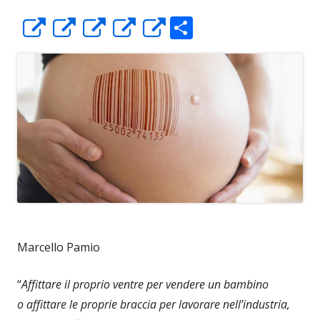
C
Apre
Apre
Apre
Apre
Apre
o
in
in
in
in
in
n
una
una
una
una
una
di
nuova
nuova
nuova
nuova
nuova
vi
finestra
finestra
finestra
finestra
finestra
di
Marcello Pamio
“
Affittare il proprio ventre per vendere un bambino
o affittare le proprie braccia per lavorare nell’industria,