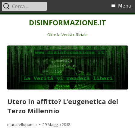
Ricerca
Menu
Menu
per:
principale
Vai
DISINFORMAZIONE.IT
al
contenuto
Oltre la Verità ufficiale
Utero in affitto? L’eugenetica del
Terzo Millennio
Autore
Pubblicato
marceellopamio
29 Maggio 2018