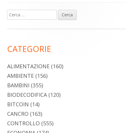
Ricerca
Barra
per:
laterale
principale
CATEGORIE
ALIMENTAZIONE
(160)
AMBIENTE
(156)
BAMBINI
(355)
BIODECODIFICA
(120)
BITCOIN
(14)
CANCRO
(163)
CONTROLLO
(555)
ECONOMIA
(174)