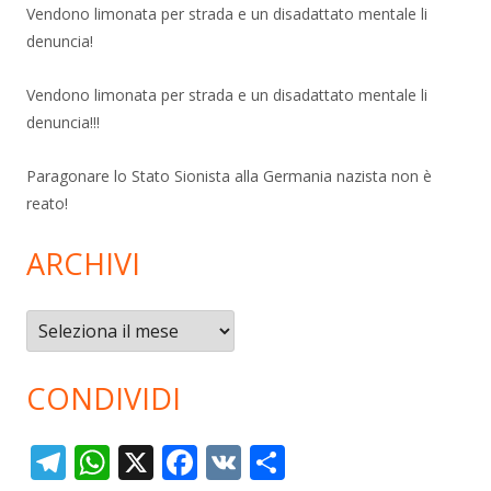
Vendono limonata per strada e un disadattato mentale li
denuncia!
Vendono limonata per strada e un disadattato mentale li
denuncia!!!
Paragonare lo Stato Sionista alla Germania nazista non è
reato!
ARCHIVI
Archivi
CONDIVIDI
T
W
X
F
V
C