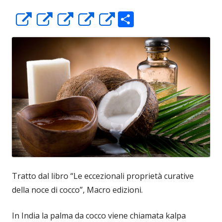
C
Apre
Apre
Apre
Apre
Apre
o
in
in
in
in
in
n
una
una
una
una
una
di
nuova
nuova
nuova
nuova
nuova
vi
finestra
finestra
finestra
finestra
finestra
di
Tratto dal libro “Le eccezionali proprietà curative
della noce di cocco”, Macro edizioni.
In India la palma da cocco viene chiamata kalpa