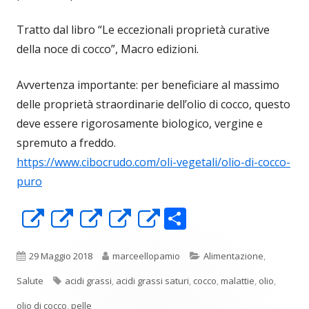
Tratto dal libro “Le eccezionali proprietà curative
della noce di cocco”, Macro edizioni.
Avvertenza importante: per beneficiare al massimo
delle proprietà straordinarie dell’olio di cocco, questo
deve essere rigorosamente biologico, vergine e
spremuto a freddo.
https://www.cibocrudo.com/oli-vegetali/olio-di-cocco-
puro
C
Apre
Apre
Apre
Apre
Apre
o
in
in
in
in
in
n
una
una
una
una
una
Pubblicato
Autore
Categorie
29 Maggio 2018
marceellopamio
Alimentazione
,
di
nuova
nuova
nuova
nuova
nuova
Tag
Salute
acidi grassi
,
acidi grassi saturi
,
cocco
,
malattie
,
olio
,
vi
finestra
finestra
finestra
finestra
finestra
olio di cocco
,
pelle