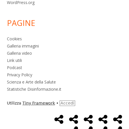
WordPress.org
PAGINE
Cookies
Galleria immagini
Galleria video
Link utili
Podcast
Privacy Policy
Scienza e Arte della Salute
Statistiche Disinformazione.it
Utilizza
Tiny Framework
•
Accedi
Home
Alimentazione
Ambiente
Bambini
Bio
Menù
Page
social
Cancro
Controllo
Economia
Eso