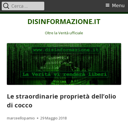
Ricerca
Menu
Menu
per:
principale
Vai
DISINFORMAZIONE.IT
al
contenuto
Oltre la Verità ufficiale
Le straordinarie proprietà dell’olio
di cocco
Autore
Pubblicato
marceellopamio
29 Maggio 2018