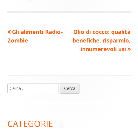
di
Precedente
Nuovo
Gli alimenti Radio-
Olio di cocco: qualità
Navigazione
articolo:
articolo:
Zombie
benefiche, risparmio,
articoli
innumerevoli usi
Ricerca
Barra
per:
laterale
principale
CATEGORIE