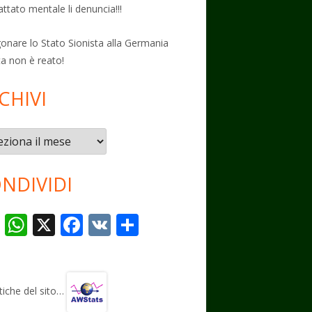
attato mentale li denuncia!!!
onare lo Stato Sionista alla Germania
ta non è reato!
CHIVI
vi
NDIVIDI
T
W
X
F
V
C
el
h
ac
K
o
e
at
e
n
gr
s
b
di
stiche del sito…