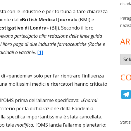
disad
sta con le industrie e per fortuna a fare chiarezza
Parag
ente dal «
British Medical Journal
» (BMJ) e
nazis
estigativo di Londra
» (BIJ). Secondo il loro
avevano partecipato alla redazione delle linee guida
AR
 libro paga di due industrie farmaceutiche (Roche e
cinali o vaccini
».
[1]
Archi
CO
 di «pandemia» solo per far rientrare l’influenza
tuna moltissimi medici e ricercatori hanno criticato
ll’OMS prima dell’allarme specificava: «
Enormi
criterio per la dichiarazione della Pandemia.
la specifica importantissima è stata cancellata.
Stati
po tale
modifica
, l’OMS lancia l’allarme planetario: