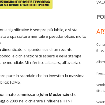
VAC
PO
i e significative è sempre più labile, e si sta
AR
osto a spazzatura mentale e pseudonotizie, molto
.
Consu
 dimenticato le «pandemie» di un recente
il ri
ondo le dichiarazioni di esperti e della stampa
Allarm
e mondiale. Mi riferisco alla sars, all’aviaria e
Fauci
re pure lo scandalo che ha investito la massima
blica: l’OMS.
Vendo
disad
a nominato commissario
John Mackenzie
che
gio 2009 nel dichiarare l’influenza H1N1
Vendo