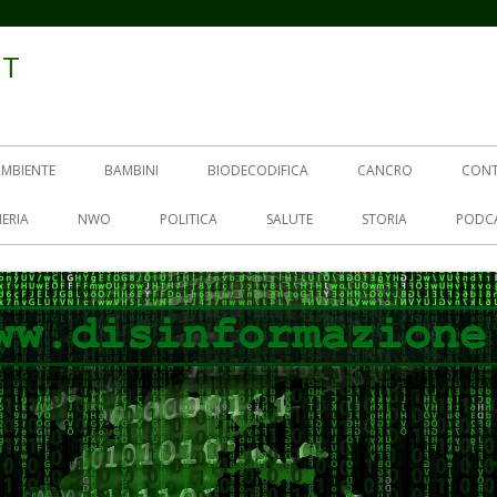
IT
AMBIENTE
BAMBINI
BIODECODIFICA
CANCRO
CON
ERIA
NWO
POLITICA
SALUTE
STORIA
PODC