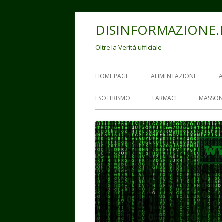
Vai
DISINFORMAZIONE.
al
contenuto
Oltre la Verità ufficiale
Menu
HOME PAGE
ALIMENTAZIONE
principale
ESOTERISMO
FARMACI
MASSON