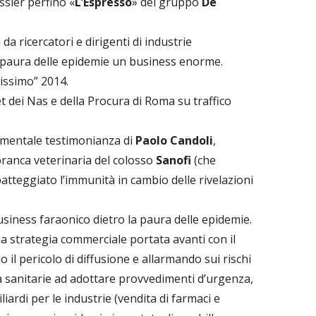
ssier perfino «
L’Espresso
» del gruppo
De
da ricercatori e dirigenti di industrie
la paura delle epidemie un business enorme.
issimo” 2014.
t dei Nas e della Procura di Roma su traffico
damentale testimonianza di
Paolo Candoli
,
 branca veterinaria del colosso
Sanofi
(che
atteggiato l’immunità in cambio delle rivelazioni
usiness faraonico dietro la paura delle epidemie.
ia strategia commerciale portata avanti con il
 il pericolo di diffusione e allarmando sui rischi
à sanitarie ad adottare provvedimenti d’urgenza,
iardi per le industrie (vendita di farmaci e