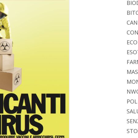
di
BIO
BIT
CAN
CON
ECO
ESO
FAR
MAS
MO
NW
POL
SAL
SEN
STO