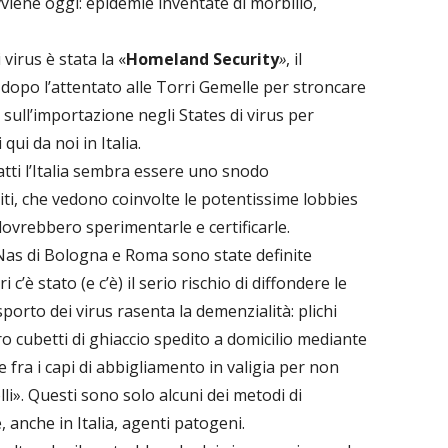
vviene oggi: epidemie inventate di morbillo,
 virus è stata la «
Homeland Security
»
, il
ti dopo l’attentato alle Torri Gemelle per stroncare
sull’importazione negli States di virus
per
qui da noi in Italia.
tti l’Italia sembra essere uno snodo
eciti, che vedono coinvolte le potentissime lobbies
dovrebbero sperimentarle e certificarle.
 Nas di Bologna e Roma sono state definite
 c’è stato (e c’è) il serio rischio di diffondere le
porto dei virus rasenta la demenzialità: plichi
ro cubetti di ghiaccio spedito a domicilio mediante
 fra i capi di abbigliamento in valigia per non
lli». Questi sono solo alcuni dei metodi di
anche in Italia, agenti patogeni.