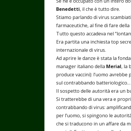
Se ne è occupato con un intero do
Benedetti
, il che è tutto dire.
Stiamo parlando di virus scambiati 
farmaceutiche, al fine di fare del
Tutto questo accadeva nel “lontan
Era partita una inchiesta top secre
internazionale di virus.
Ad aprire le danze è stata la fon
manager italiano della
Merial
, la
produce vaccini): l’uomo avrebbe p
sul contrabbando batteriologico…
Il sospetto delle autorità era un b
Si tratterebbe di una vera e propr
contrabbando di virus: amplificando
per l’uomo, si spingono le autorit
che si traducono in un affare da mil