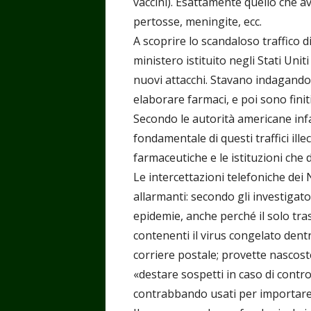
vaccini). Esattamente quello che a
pertosse, meningite, ecc.
A scoprire lo scandaloso traffico di
ministero istituito negli Stati Uni
nuovi attacchi. Stavano indagando 
elaborare farmaci, e poi sono finiti 
Secondo le autorità americane infa
fondamentale di questi traffici ill
farmaceutiche e le istituzioni che 
Le intercettazioni telefoniche dei
allarmanti: secondo gli investigatori
epidemie, anche perché il solo tras
contenenti il virus congelato dent
corriere postale; provette nascoste
«destare sospetti in caso di contro
contrabbando usati per importare, 