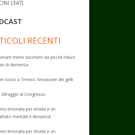
CINI
(347)
DCAST
TICOLI RECENTI
mare meno zucchero da piccoli riduce
schio di demenza
e rosso a Treviso: l’invasione dei grilli
: oltraggio al Congresso
no limonata per strada e un
attato mentale li denuncia!
no limonata per strada e un