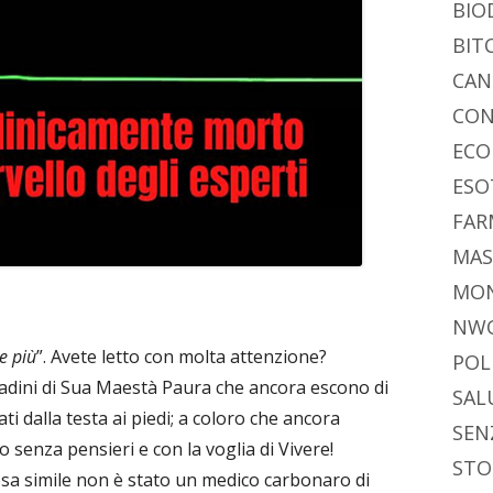
BIO
BIT
CAN
CON
ECO
ESO
FAR
MAS
MO
NW
te più
”. Avete letto con molta attenzione?
POL
tadini di Sua Maestà Paura che ancora escono di
SAL
ati dalla testa ai piedi; a coloro che ancora
SEN
 senza pensieri e con la voglia di Vivere!
STO
sa simile non è stato un medico carbonaro di