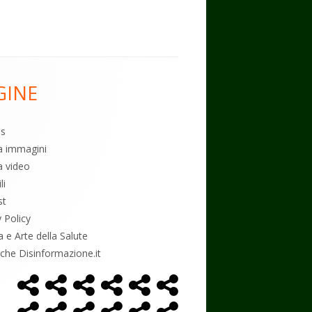
GINE
es
ia immagini
a video
li
st
y Policy
a e Arte della Salute
tiche Disinformazione.it
Home
Alimentazione
Ambiente
Bambini
Biodecodifica
Cancro
Menù
Page
social
Controllo
Economia
Esoterismo
Farmaci
Massoneria
NWO
link