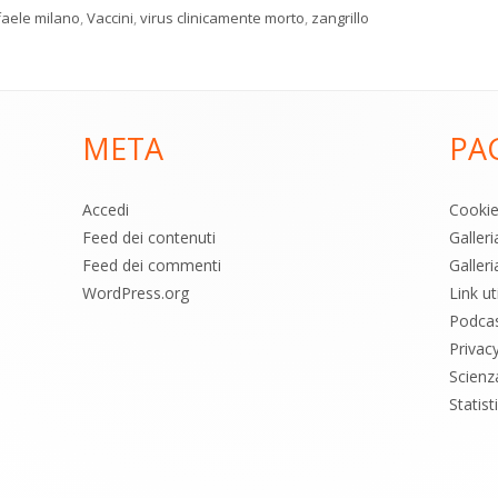
faele milano
,
Vaccini
,
virus clinicamente morto
,
zangrillo
META
PA
Accedi
Cooki
Feed dei contenuti
Galler
Feed dei commenti
Galleri
WordPress.org
Link uti
Podca
Privac
Scienz
Statis