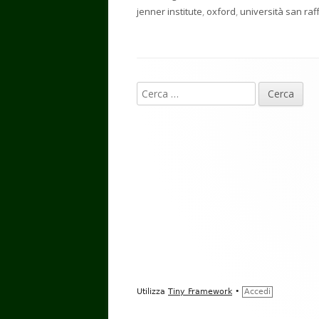
jenner institute
,
oxford
,
università san raf
Contenuto
Ricerca
piè
per:
di
pagina
Utilizza
Tiny Framework
•
Accedi