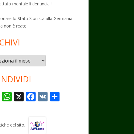
attato mentale li denuncia!!!
onare lo Stato Sionista alla Germania
ta non è reato!
CHIVI
vi
NDIVIDI
T
W
X
F
V
C
el
h
ac
K
o
e
at
e
n
gr
s
b
di
stiche del sito…