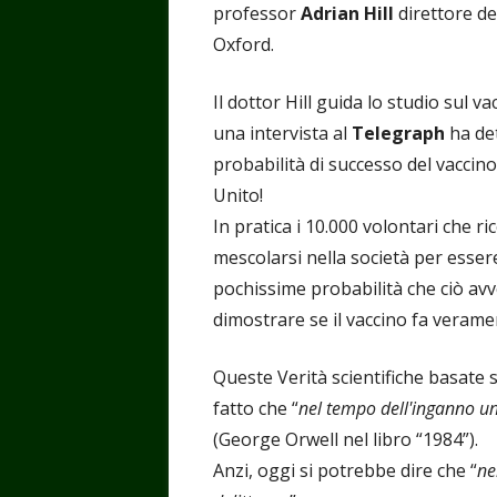
professor
Adrian Hill
direttore d
Oxford.
Il dottor Hill guida lo studio sul v
una intervista al
Telegraph
ha det
probabilità di successo del vaccin
Unito!
In pratica i 10.000 volontari che 
mescolarsi nella società per esser
pochissime probabilità che ciò avv
dimostrare se il vaccino fa verame
Queste Verità scientifiche basate s
fatto che “
nel tempo dell'inganno uni
(George Orwell nel libro “1984”).
Anzi, oggi si potrebbe dire che “
ne