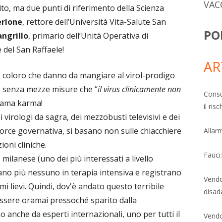
VAC
, ma due punti di riferimento della Scienza
erlone
, rettore dell’Università Vita-Salute San
PO
angrillo
, primario dell’Unità Operativa di
 del San Raffaele!
AR
oè coloro che danno da mangiare al virol-prodigo
o senza mezze misure che “
il virus clinicamente non
Consu
hiama karma!
il ri
i virologi da sagra, dei mezzobusti televisivi e dei
 force governativa, si basano non sulle chiacchiere
Allarm
ioni cliniche.
Fauci
 milanese (uno dei più interessati a livello
ano più nessuno in terapia intensiva e registrano
Vendo
mi lievi. Quindi, dov'è andato questo terribile
disad
essere oramai pressoché sparito dalla
o anche da esperti internazionali, uno per tutti il
Vendo