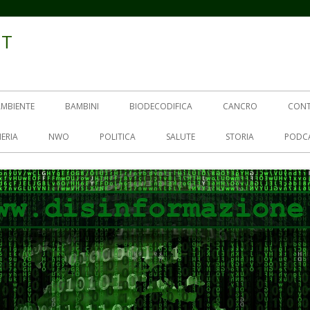
IT
AMBIENTE
BAMBINI
BIODECODIFICA
CANCRO
CON
ERIA
NWO
POLITICA
SALUTE
STORIA
PODC