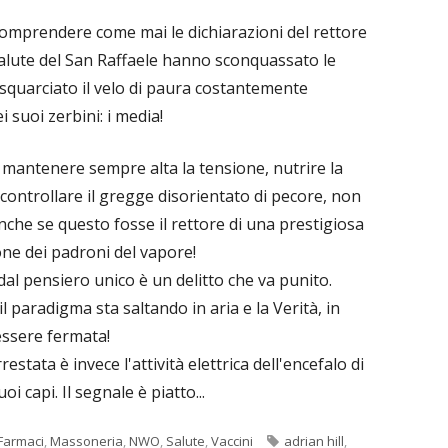
comprendere come mai le dichiarazioni del rettore
Salute del San Raffaele hanno sconquassato le
quarciato il velo di paura costantemente
 suoi zerbini: i media!
 mantenere sempre alta la tensione, nutrire la
controllare il gregge disorientato di pecore, non
nche se questo fosse il rettore di una prestigiosa
one dei padroni del vapore!
dal pensiero unico è un delitto che va punito.
l paradigma sta saltando in aria e la Verità, in
essere fermata!
stata è invece l'attività elettrica dell'encefalo di
i capi. Il segnale è piatto...
Tag
Farmaci
,
Massoneria
,
NWO
,
Salute
,
Vaccini
adrian hill
,