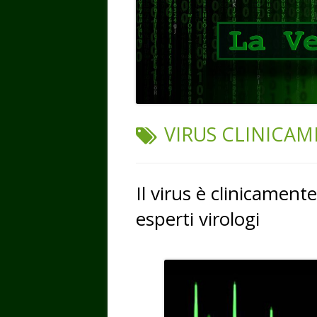
TAG:
VIRUS CLINICA
Il virus è clinicament
esperti virologi