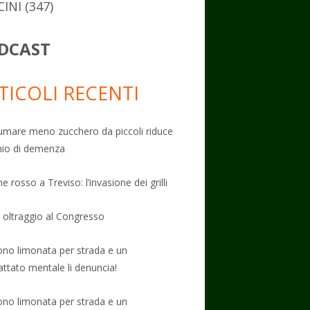
CINI
(347)
DCAST
TICOLI RECENTI
mare meno zucchero da piccoli riduce
schio di demenza
e rosso a Treviso: l’invasione dei grilli
: oltraggio al Congresso
no limonata per strada e un
attato mentale li denuncia!
no limonata per strada e un