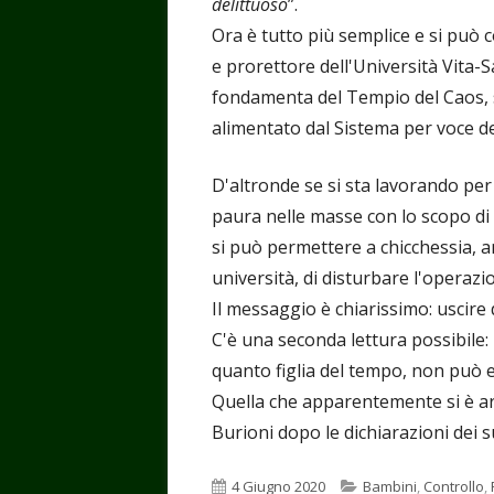
delittuoso
”.
Ora è tutto più semplice e si può 
e prorettore dell'Università Vita-
fondamenta del Tempio del Caos, s
alimentato dal Sistema per voce dei
D'altronde se si sta lavorando per
paura nelle masse con lo scopo di 
si può permettere a chicchessia, a
università, di disturbare l'operazi
Il messaggio è chiarissimo: uscire 
C'è una seconda lettura possibile: i
quanto figlia del tempo, non può 
Quella che apparentemente si è arre
Burioni dopo le dichiarazioni dei suo
Pubblicato
Categorie
4 Giugno 2020
Bambini
,
Controllo
,