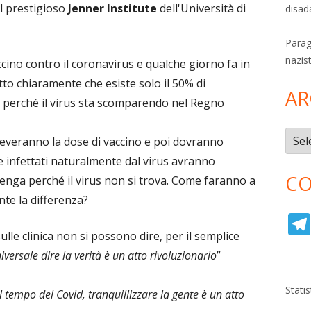
el prestigioso
Jenner Institute
dell'Università di
disad
Parag
nazis
accino contro il coronavirus e qualche giorno fa in
to chiaramente che esiste solo il 50% di
AR
o perché il virus sta scomparendo nel Regno
Archi
riceveranno la dose di vaccino e poi dovranno
e infettati naturalmente dal virus avranno
CO
enga perché il virus non si trova. Come faranno a
nte la differenza?
ulle clinica non si possono dire, per il semplice
versale dire la verità è un atto rivoluzionario
”
Stati
l tempo del Covid, tranquillizzare la gente è un atto