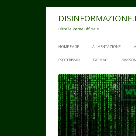
Vai
DISINFORMAZIONE.
al
contenuto
Oltre la Verità ufficiale
Menu
HOME PAGE
ALIMENTAZIONE
principale
ESOTERISMO
FARMACI
MASSON