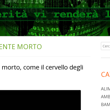
MENTE MORTO
Ricer
Ba
per:
lat
e morto, come il cervello degli
pri
CA
ALI
AMB
BAM