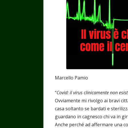
Marcello Pamio
“
Covid: il virus clinicamente non esis
Ovviamente mi rivolgo ai bravi cit
casa soltanto se bardati e sterilizz
guardano in cagnesco chi va in giro
Anche perché ad affermare una co