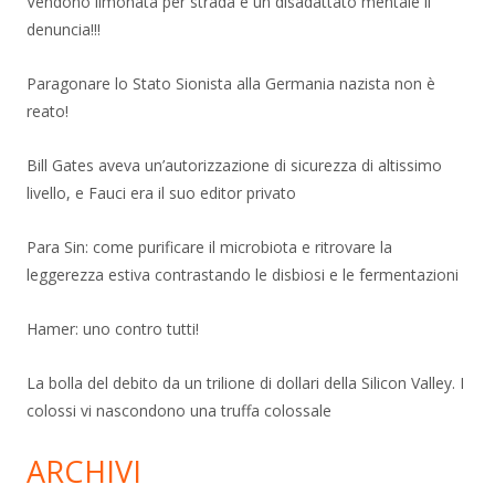
Vendono limonata per strada e un disadattato mentale li
denuncia!!!
Paragonare lo Stato Sionista alla Germania nazista non è
reato!
Bill Gates aveva un’autorizzazione di sicurezza di altissimo
livello, e Fauci era il suo editor privato
Para Sin: come purificare il microbiota e ritrovare la
leggerezza estiva contrastando le disbiosi e le fermentazioni
Hamer: uno contro tutti!
La bolla del debito da un trilione di dollari della Silicon Valley. I
colossi vi nascondono una truffa colossale
ARCHIVI