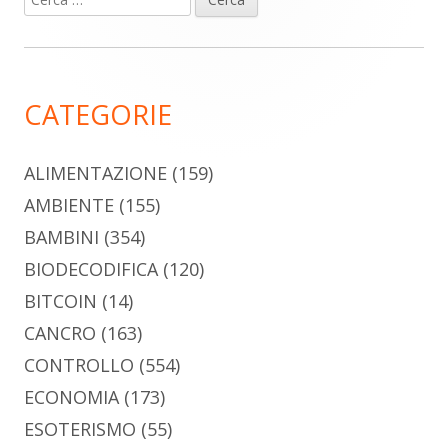
Barra
per:
laterale
principale
CATEGORIE
ALIMENTAZIONE
(159)
AMBIENTE
(155)
BAMBINI
(354)
BIODECODIFICA
(120)
BITCOIN
(14)
CANCRO
(163)
CONTROLLO
(554)
ECONOMIA
(173)
ESOTERISMO
(55)