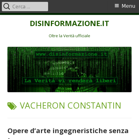
Ricerca
Menu
Menu
per:
principale
Vai
DISINFORMAZIONE.IT
al
contenuto
Oltre la Verità ufficiale
TAG:
VACHERON CONSTANTIN
Opere d’arte ingegneristiche senza