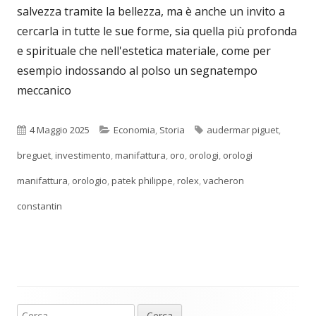
salvezza tramite la bellezza, ma è anche un invito a
cercarla in tutte le sue forme, sia quella più profonda
e spirituale che nell'estetica materiale, come per
esempio indossando al polso un segnatempo
meccanico
Pubblicato
Categorie
Tag
4 Maggio 2025
Economia
,
Storia
audermar piguet
,
breguet
,
investimento
,
manifattura
,
oro
,
orologi
,
orologi
manifattura
,
orologio
,
patek philippe
,
rolex
,
vacheron
constantin
Ricerca