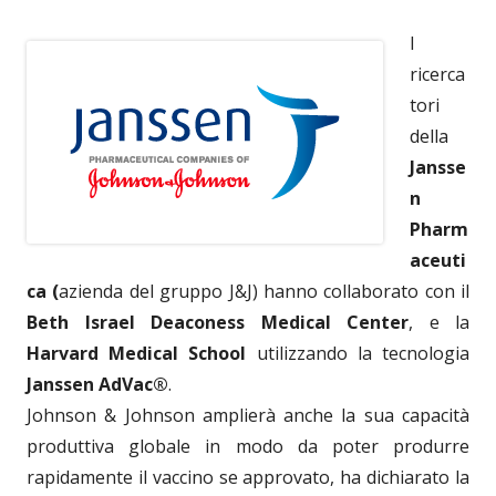
I
ricerca
tori
della
Jansse
n
Pharm
aceuti
ca (
azienda del gruppo
J&J) hanno collaborato con il
Beth Israel Deaconess Medical Center
, e la
Harvard Medical School
utilizzando la tecnologia
Janssen AdVac®
.
Johnson & Johnson amplierà anche la sua capacità
produttiva globale in modo da poter produrre
rapidamente il vaccino se approvato, ha dichiarato la