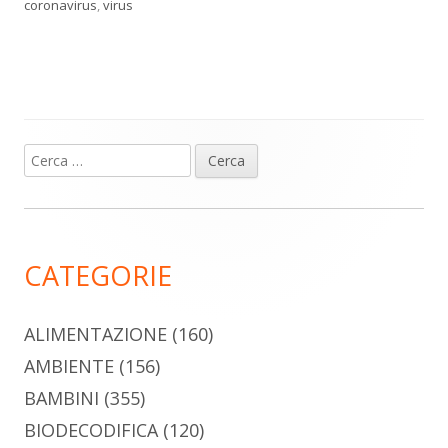
coronavirus
,
virus
Ricerca
Barra
per:
laterale
principale
CATEGORIE
ALIMENTAZIONE
(160)
AMBIENTE
(156)
BAMBINI
(355)
BIODECODIFICA
(120)