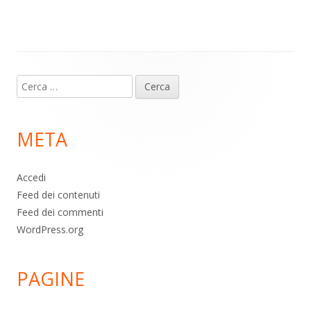
m
p
o
di
p
k
Contenuto
Ricerca
piè
per:
di
META
pagina
Accedi
Feed dei contenuti
Feed dei commenti
WordPress.org
PAGINE