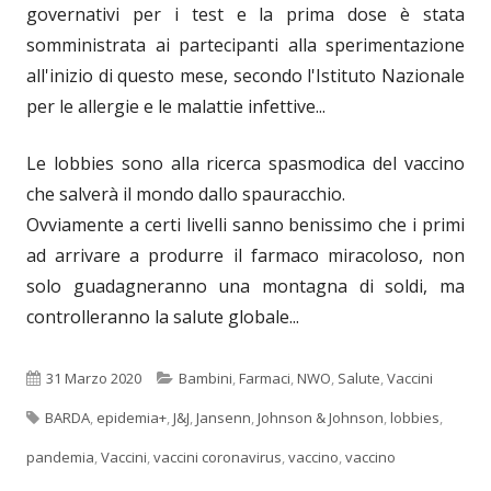
governativi per i test e la prima dose è stata
somministrata ai partecipanti alla sperimentazione
all'inizio di questo mese, secondo l'Istituto Nazionale
per le allergie e le malattie infettive...
Le lobbies sono alla ricerca spasmodica del vaccino
che salverà il mondo dallo spauracchio.
Ovviamente a certi livelli sanno benissimo che i primi
ad arrivare a produrre il farmaco miracoloso, non
solo guadagneranno una montagna di soldi, ma
controlleranno la salute globale...
Pubblicato
Categorie
31 Marzo 2020
Bambini
,
Farmaci
,
NWO
,
Salute
,
Vaccini
Tag
BARDA
,
epidemia+
,
J&J
,
Jansenn
,
Johnson & Johnson
,
lobbies
,
pandemia
,
Vaccini
,
vaccini coronavirus
,
vaccino
,
vaccino