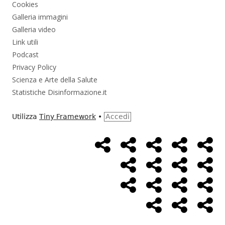
Cookies
Galleria immagini
Galleria video
Link utili
Podcast
Privacy Policy
Scienza e Arte della Salute
Statistiche Disinformazione.it
Utilizza
Tiny Framework
•
Accedi
Home
Alimentazione
Ambiente
Bambini
Bio
Menù
Page
social
Cancro
Controllo
Economia
Eso
link
Farmaci
Massoneria
NWO
Poli
Salute
Storia
Pod