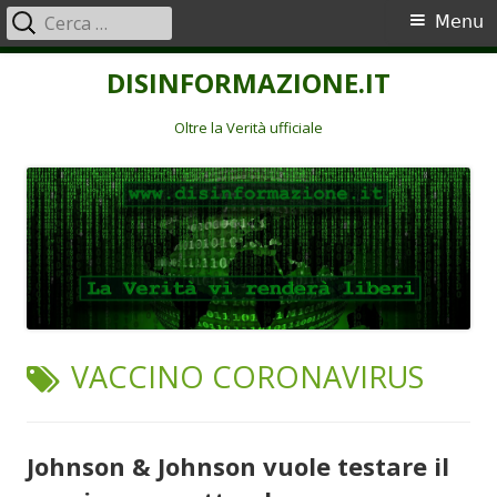
Ricerca
Menu
Menu
per:
principale
Vai
DISINFORMAZIONE.IT
al
contenuto
Oltre la Verità ufficiale
TAG:
VACCINO CORONAVIRUS
Johnson & Johnson vuole testare il