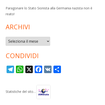
Paragonare lo Stato Sionista alla Germania nazista non è
reato!
ARCHIVI
Archivi
CONDIVIDI
T
W
X
F
V
C
el
h
ac
K
o
e
at
e
n
gr
s
b
di
Statistiche del sito…
a
A
o
vi