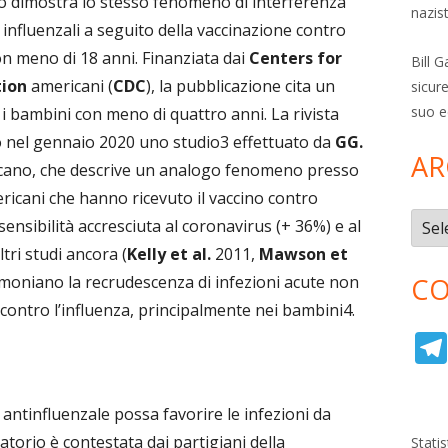
so dimostra lo stesso fenomeno di interferenza
nazis
 influenzali a seguito della vaccinazione contro
con meno di 18 anni. Finanziata dai
Centers for
Bill 
tion
americani (
CDC
), la pubblicazione cita un
sicure
suo e
 i bambini con meno di quattro anni. La rivista
 nel gennaio 2020 uno studio3 effettuato da
GG.
AR
icano, che descrive un analogo fenomeno presso
americani che hanno ricevuto il vaccino contro
Archi
ensibilità accresciuta al coronavirus (+ 36%) e al
ri studi ancora (
Kelly et al.
2011,
Mawson et
moniano la recrudescenza di infezioni acute non
CO
contro l’influenza, principalmente nei bambini4.
 antinfluenzale possa favorire le infezioni da
atorio è contestata dai partigiani della
Stati