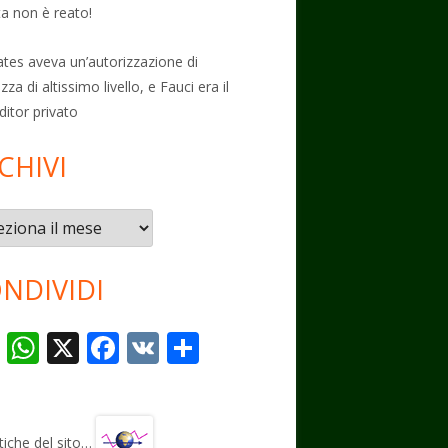
ta non è reato!
Gates aveva un’autorizzazione di
zza di altissimo livello, e Fauci era il
ditor privato
CHIVI
vi
NDIVIDI
T
W
X
F
V
C
el
h
ac
K
o
e
at
e
n
gr
s
b
di
stiche del sito…