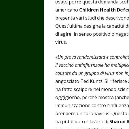
osato porre questa domanda scotta
americano
Children Health Defe
presenta vari studi che descrivono
Quest’ultima designa la capacità d
di agire, in senso positivo o negat
virus.
«
Un prova randomizzata e controlla
il vaccino antinfluenzale ha moltiplica
causate da un gruppo di virus non in
angosciato Ted Kuntz. Si riferisce 
ha fatto scalpore nel mondo scienti
oggigiorno, perché mostra (anche s
immunizzazione contro l’influenza 
prendere un coronavirus. Questo st
ha pubblicato il lavoro di
Sharon R