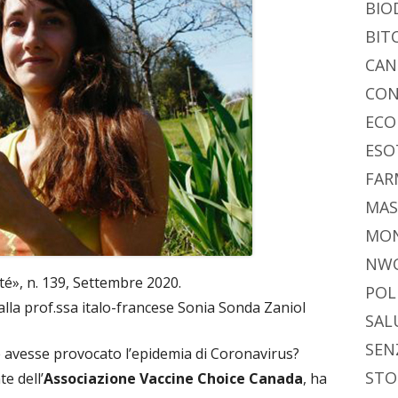
BIO
BIT
CAN
CON
ECO
ESO
FAR
MAS
MO
NW
té», n. 139, Settembre 2020.
POL
lla prof.ssa italo-francese Sonia Sonda Zaniol
SAL
SEN
e avesse provocato l’epidemia di Coronavirus?
STO
te dell’
Associazione Vaccine Choice Canada
, ha