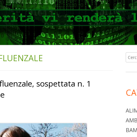
FLUENZALE
Ricer
Ba
per:
lat
fluenzale, sospettata n. 1
pri
CA
le
ALI
AMB
BAM