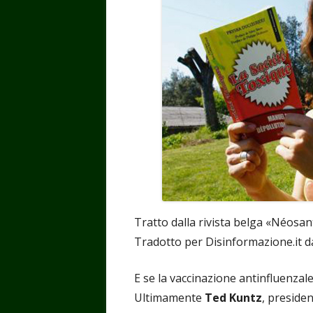
Tratto dalla rivista belga «Néosan
Tradotto per Disinformazione.it da
E se la vaccinazione antinfluenzal
Ultimamente
Ted Kuntz
, presiden