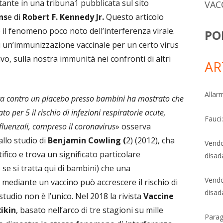
nte in una tribuna1 pubblicata sul sito
VAC
ns
e di
Robert F. Kennedy Jr.
Questo articolo
 il fenomeno poco noto dell’interferenza virale.
PO
i un’immunizzazione vaccinale per un certo virus
ivo, sulla nostra immunità nei confronti di altri
AR
Allarm
ta contro un placebo presso bambini ha mostrato che
to per 5 il rischio di infezioni respiratorie acute,
Fauci
fluenzali, compreso il coronavirus
» osserva
allo studio di
Benjamin Cowling (
2) (2012), cha
Vendo
fico e trova un significato particolare
disad
e si tratta qui di bambini) che una
Vendo
mediante un vaccino può accrescere il rischio di
disad
udio non è l’unico. Nel 2018 la rivista
Vaccine
ikin
, basato nell’arco di tre stagioni su mille
Parag