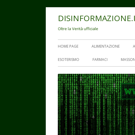
Vai
DISINFORMAZIONE.
al
contenuto
Oltre la Verità ufficiale
Menu
HOME PAGE
ALIMENTAZIONE
principale
ESOTERISMO
FARMACI
MASSON