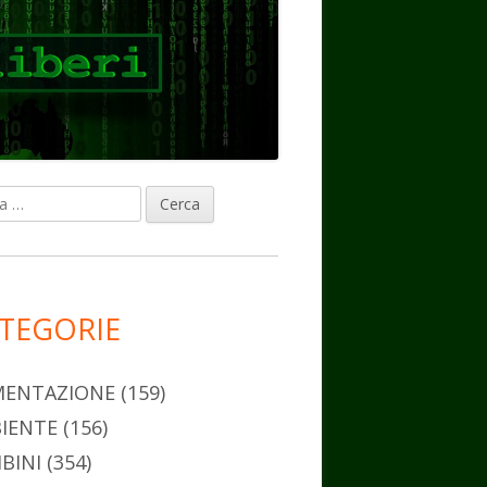
ca
rra
erale
ncipale
TEGORIE
MENTAZIONE
(159)
IENTE
(156)
BINI
(354)