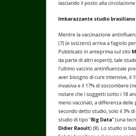
lasciando il posto alla circolazione 
Imbarazzante studio brasiliano
Mentre la vaccinazione antinfluenz
(7) (e svizzero) arriva a fagiolo p
Pubblicato in anteprima sul sito
M
da parte di altri esperti), tale stu
l’ultimo vaccino antinfluenzale pr
aver bisogno di cure intensive, il
invasiva e il 17% di soccombere (nel
notare che i soggetti sotto i 18 a
meno vaccinati, a differenza delle 
secondo detto studio, solo il 3% di 
studio di tipo “
Big Data
” (una tecn
Didier Raoult
) (8). Lo studio si b