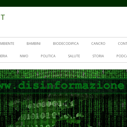
IT
AMBIENTE
BAMBINI
BIODECODIFICA
CANCRO
CON
ERIA
NWO
POLITICA
SALUTE
STORIA
PODC