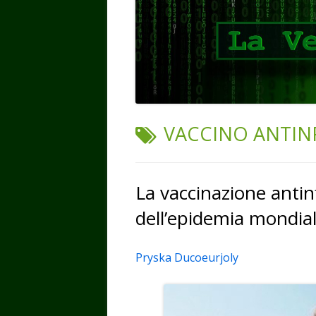
TAG:
VACCINO ANTIN
La vaccinazione antin
dell’epidemia mondia
Pryska Ducoeurjoly