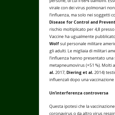
persone, di cui il 68% bambini. Es
virale con dei virus polmonari non
l’influenza, ma solo nei soggetti 
Disease for Control and Preven
rischio moltiplicato per 4,8 presso
Vaccine ha ugualmente pubblicato
Wolf
sul personale militare amer
gli adulti. Le migliaia di militari 
l’influenza hanno presentato una s
metapneumovirus (+51 %). Molti alt
al.
2017,
Diering et al.
2014) testi
influenzali dopo una vaccinazione 
Un’interferenza controversa
Questa ipotesi che la vaccinazione
coronavirus o da altro virus respir