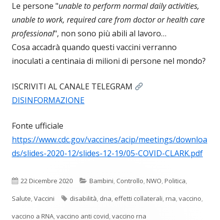
Le persone "
unable to perform normal daily activities,
unable to work, required care from doctor or health care
professional
", non sono più abili al lavoro…
Cosa accadrà quando questi vaccini verranno
inoculati a centinaia di milioni di persone nel mondo?
ISCRIVITI AL CANALE TELEGRAM
DISINFORMAZIONE
Fonte ufficiale
https://www.cdc.gov/vaccines/acip/meetings/downloa
ds/slides-2020-12/slides-12-19/05-COVID-CLARK.pdf
Pubblicato
Categorie
22 Dicembre 2020
Bambini
,
Controllo
,
NWO
,
Politica
,
Tag
Salute
,
Vaccini
disabilità
,
dna
,
effetti collaterali
,
rna
,
vaccino
,
vaccino a RNA
,
vaccino anti covid
,
vaccino rna