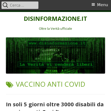
Ricerca
Menu
Menu
per:
principale
Vai
DISINFORMAZIONE.IT
al
contenuto
Oltre la Verità ufficiale
TAG:
VACCINO ANTI COVID
In soli 5 giorni oltre 3000 disabili da