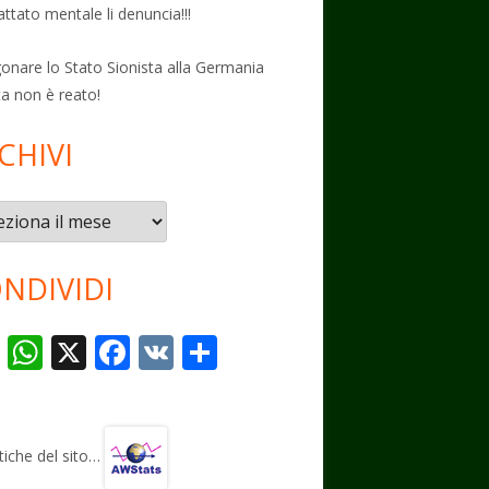
attato mentale li denuncia!!!
onare lo Stato Sionista alla Germania
ta non è reato!
CHIVI
vi
NDIVIDI
T
W
X
F
V
C
el
h
ac
K
o
e
at
e
n
gr
s
b
di
stiche del sito…