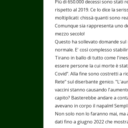
Più di 650.000 decessi sono stati r
rispetto al 2019. Ce lo dice la se
moltiplicati: chissà quanti sono re
Comunque sia rappresenta uno dei pi
mezzo secolo!
Questo ha sollevato domande sul 
normale. E' così complesso stabilir
Tirano in ballo di tutto come l'ine
essere persone la cui morte è stat
Covid". Alla fine sono costretti a 
Rete" sul diserbante genico. "L'au
vaccini stanno causando l'aumento
capito? Basterebbe andare a contar
avevano in corpo il napalm! Sempli
Non solo non lo faranno mai, ma a
dati fino a giugno 2022 che most