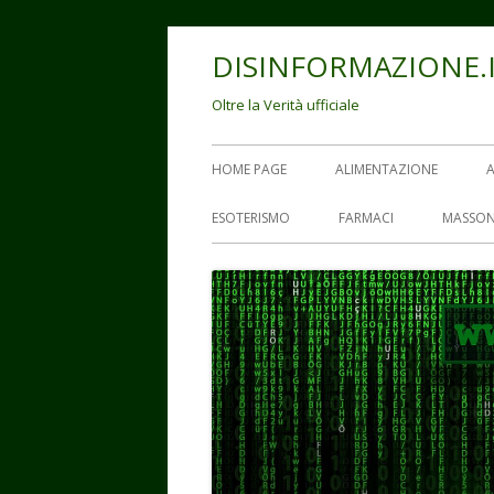
Vai
DISINFORMAZIONE.
al
contenuto
Oltre la Verità ufficiale
Menu
HOME PAGE
ALIMENTAZIONE
principale
ESOTERISMO
FARMACI
MASSON