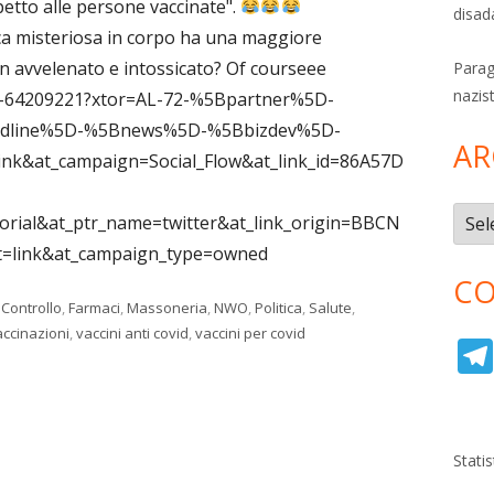
petto alle persone vaccinate".
disad
a misteriosa in corpo ha una maggiore
un avvelenato e intossicato? Of courseee
Parag
nazis
h-64209221?xtor=AL-72-%5Bpartner%5D-
adline%5D-%5Bnews%5D-%5Bbizdev%5D-
AR
ink&at_campaign=Social_Flow&at_link_id=86A57D
Archi
rial&at_ptr_name=twitter&at_link_origin=BBCN
t=link&at_campaign_type=owned
CO
,
Controllo
,
Farmaci
,
Massoneria
,
NWO
,
Politica
,
Salute
,
accinazioni
,
vaccini anti covid
,
vaccini per covid
Stati