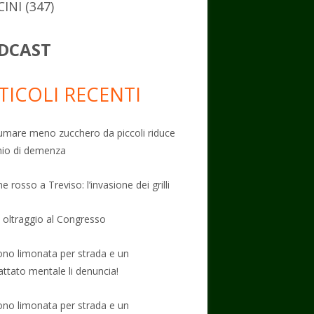
CINI
(347)
DCAST
TICOLI RECENTI
mare meno zucchero da piccoli riduce
schio di demenza
e rosso a Treviso: l’invasione dei grilli
: oltraggio al Congresso
no limonata per strada e un
attato mentale li denuncia!
no limonata per strada e un