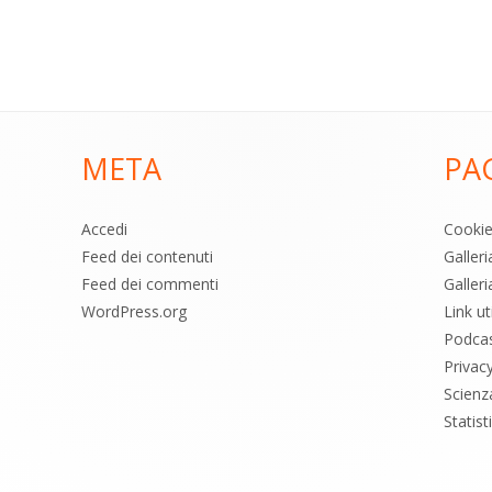
META
PA
Accedi
Cooki
Feed dei contenuti
Galler
Feed dei commenti
Galleri
WordPress.org
Link uti
Podca
Privac
Scienz
Statis