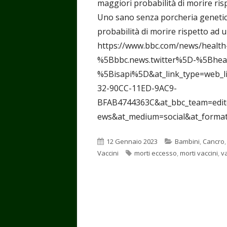
maggiori probabilità di morire ris
Uno sano senza porcheria genetic
probabilità di morire rispetto ad 
https://www.bbc.com/news/healt
%5Bbbc.news.twitter%5D-%5Bhe
%5Bisapi%5D&at_link_type=web_l
32-90CC-11ED-9AC9-
BFAB4744363C&at_bbc_team=edito
ews&at_medium=social&at_forma
Pubblicato
Categorie
12 Gennaio 2023
Bambini
,
Cancro
Tag
Vaccini
morti eccesso
,
morti vaccini
,
v