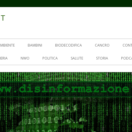
IT
AMBIENTE
BAMBINI
BIODECODIFICA
CANCRO
CON
ERIA
NWO
POLITICA
SALUTE
STORIA
PODC