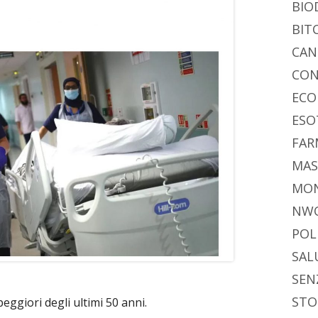
BIO
BIT
CAN
CON
ECO
ESO
FAR
MAS
MO
NW
POL
SAL
SEN
STO
peggiori degli ultimi 50 anni.