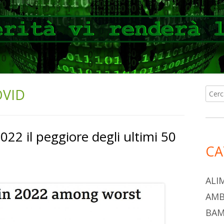
OVID
Ricer
Ba
per:
lat
022 il peggiore degli ultimi 50
pri
CA
ALI
AMB
BAM