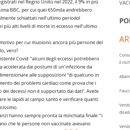
egistrati nel Regno Unito nel 2022, il 9% in più
VAC
rissima BBC, per cui quei 650mila andrebbero
almente schiattati nell'ultimo periodo!
PO
ù alti livelli di morte in eccesso nell'ultimo
AR
motivo per cui muoiono ancora più persone del
lo, vero?
Consu
sistente Covid: "alcuni degli eccessi potrebbero
il ri
a accelerata dai postumi di un'infezione da
ridimensionare alle supposizioni "di qualcuno in
Allarm
mento dei problemi cardiaci come prova che i
 dei decessi non è supportato dai dati". Avete
Fauci
e le lapidi al campo santo e verificare quanti
Vendo
cissimo.
disad
nzi hanno sempre pronta la minchiata finale: "i
rano che le persone non vaccinate avevano
Vendo