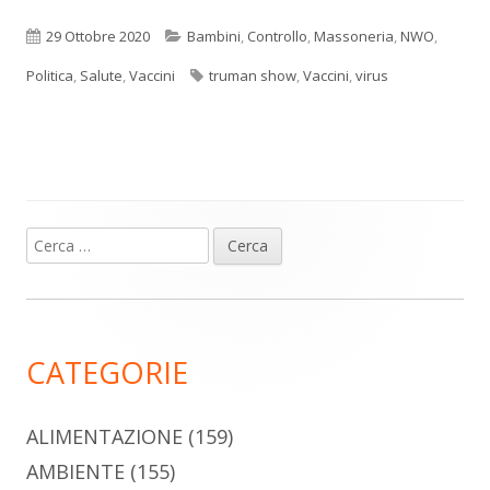
Pubblicato
Categorie
29 Ottobre 2020
Bambini
,
Controllo
,
Massoneria
,
NWO
,
Tag
Politica
,
Salute
,
Vaccini
truman show
,
Vaccini
,
virus
Ricerca
Barra
per:
laterale
principale
CATEGORIE
ALIMENTAZIONE
(159)
AMBIENTE
(155)