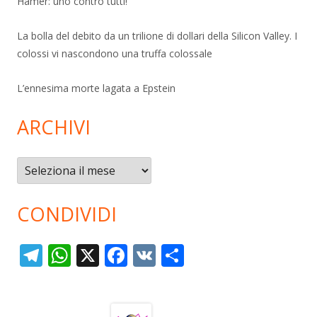
Hamer: uno contro tutti!
La bolla del debito da un trilione di dollari della Silicon Valley. I
colossi vi nascondono una truffa colossale
L’ennesima morte lagata a Epstein
ARCHIVI
Archivi
CONDIVIDI
T
W
X
F
V
C
el
h
ac
K
o
e
at
e
n