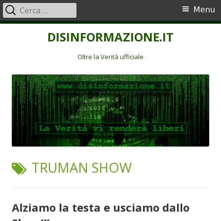
Ricerca
Menu
Menu
per:
principale
Vai
DISINFORMAZIONE.IT
al
contenuto
Oltre la Verità ufficiale
TAG:
TRUMAN SHOW
Alziamo la testa e usciamo dallo