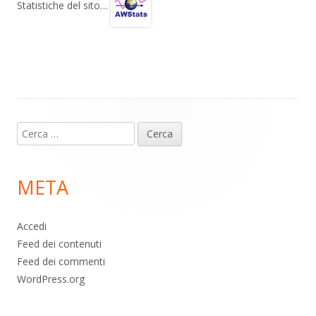
gr
s
b
di
Statistiche del sito…
a
A
o
vi
m
p
o
di
p
k
Contenuto
Ricerca
piè
per:
di
META
pagina
Accedi
Feed dei contenuti
Feed dei commenti
WordPress.org