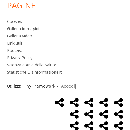
PAGINE
Cookies
Galleria immagini
Galleria video
Link utili
Podcast
Privacy Policy
Scienza e Arte della Salute
Statistiche Disinformazione.it
Utilizza
Tiny Framework
•
Accedi
Home
Alimentazione
Ambiente
Bambini
Bio
Menù
Page
social
Cancro
Controllo
Economia
Eso
link
Farmaci
Massoneria
NWO
Poli