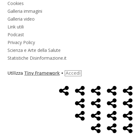
Cookies
Galleria immagini
Galleria video
Link utili
Podcast
Privacy Policy
Scienza e Arte della Salute
Statistiche Disinformazione.it
Utilizza
Tiny Framework
•
Accedi
Home
Alimentazione
Ambiente
Bambini
Bio
Menù
Page
social
Cancro
Controllo
Economia
Eso
link
Farmaci
Massoneria
NWO
Poli
Salute
Storia
Pod