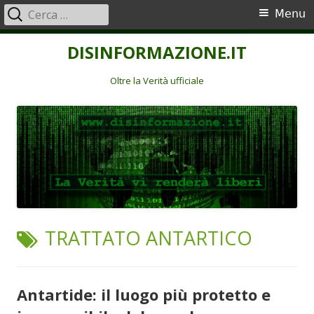
Ricerca
Menu
Menu
per:
principale
Vai
DISINFORMAZIONE.IT
al
contenuto
Oltre la Verità ufficiale
TAG:
TRATTATO ANTARTICO
Antartide: il luogo più protetto e