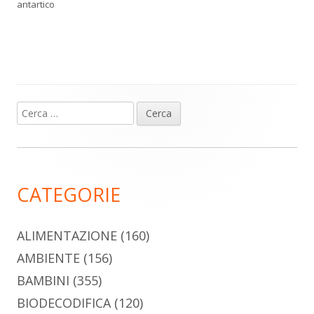
antartico
Ricerca
Barra
per:
laterale
principale
CATEGORIE
ALIMENTAZIONE
(160)
AMBIENTE
(156)
BAMBINI
(355)
BIODECODIFICA
(120)