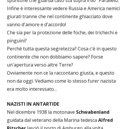
spuntone che guarda caso sta sopra il 60° Parallelo.
Infine è interessante vedere Russia e America nemici
giurati tranne che nel continente ghiacciato dove
vanno d'amore e d'accordo!
Che sia per la protezione delle foche, dei trichechi e
pinguini?
Perché tutta questa segretezza? Cosa c'è in questo
continente che non dobbiamo sapere? Forse
un'apertura verso altre Terre?
Ovviamente non ce la raccontano giusta, e questo
non da oggi. Vediamo come lo stesso furer nazista
era molto interessato…
NAZISTI IN ANTARTIDE
Nel dicembre 1938 la motonave
Schwabenland
guidata dal veterano della Marina tedesca
Alfred
Ritscher
lasciò il porto di Amburgo alla volta