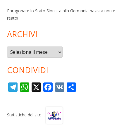
Paragonare lo Stato Sionista alla Germania nazista non è
reato!
ARCHIVI
Archivi
CONDIVIDI
T
W
X
F
V
C
el
h
ac
K
o
e
at
e
n
gr
s
b
di
Statistiche del sito…
a
A
o
vi