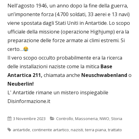
Nell'agosto 1946, un anno dopo la fine della guerra,
un’imponente forza (4.700 soldati, 33 aerei e 13 navi)
viene spostata dagli Stati Uniti in Antartide. Lo scopo
ufficiale della missione (operazione Highjump) era la
preparazione delle forze armate ai climi estremi. Si
certo…
Il vero scopo occulto probabilmente era la ricerca
delle installazioni naziste come la mitica
Base
Antartica 211,
chiamata anche
Neuschwabenland
o
Neuberlin!
L' Antartide rimane un mistero inspiegabile
Disinformazione.it
Pubblicato
Categorie
3 Novembre 2023
Controllo
,
Massoneria
,
NWO
,
Storia
Tag
antartide
,
continente artartico
,
nazisti
,
terra piana
,
trattato