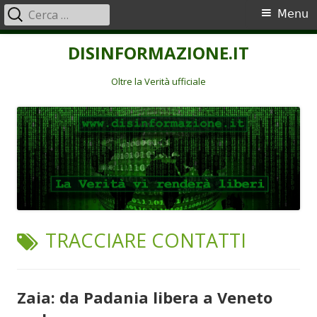
Ricerca
Menu
Menu
per:
principale
Vai
DISINFORMAZIONE.IT
al
contenuto
Oltre la Verità ufficiale
TAG:
TRACCIARE CONTATTI
Zaia: da Padania libera a Veneto