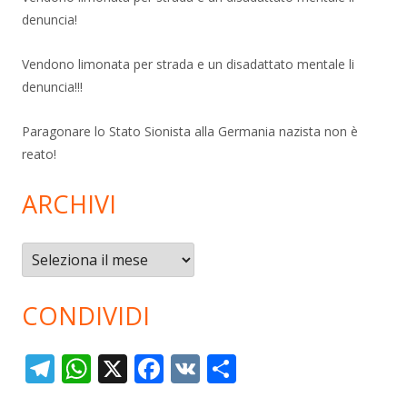
denuncia!
Vendono limonata per strada e un disadattato mentale li
denuncia!!!
Paragonare lo Stato Sionista alla Germania nazista non è
reato!
ARCHIVI
Archivi
CONDIVIDI
T
W
X
F
V
C
el
h
ac
K
o