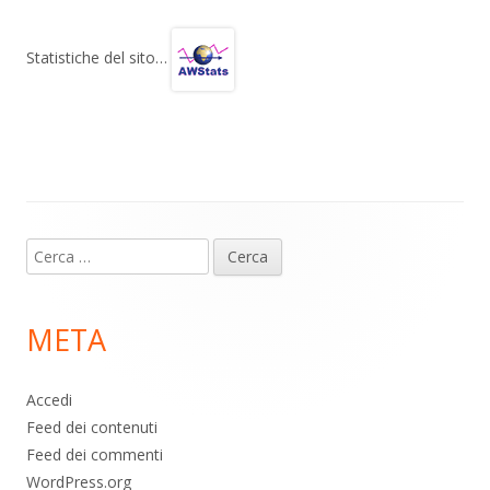
e
at
e
n
gr
s
b
di
Statistiche del sito…
a
A
o
vi
m
p
o
di
p
k
Contenuto
Ricerca
piè
per:
di
META
pagina
Accedi
Feed dei contenuti
Feed dei commenti
WordPress.org