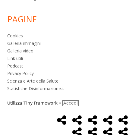
PAGINE
Cookies
Galleria immagini
Galleria video
Link utili
Podcast
Privacy Policy
Scienza e Arte della Salute
Statistiche Disinformazione.it
Utilizza
Tiny Framework
•
Accedi
Home
Alimentazione
Ambiente
Bambini
Bio
Menù
Page
social
Cancro
Controllo
Economia
Eso