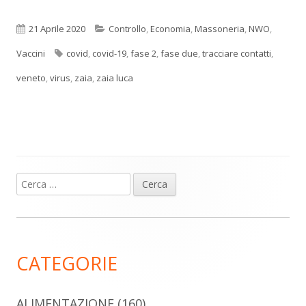
Pubblicato
Categorie
21 Aprile 2020
Controllo
,
Economia
,
Massoneria
,
NWO
,
Tag
Vaccini
covid
,
covid-19
,
fase 2
,
fase due
,
tracciare contatti
,
veneto
,
virus
,
zaia
,
zaia luca
Ricerca
Barra
per:
laterale
principale
CATEGORIE
ALIMENTAZIONE
(160)