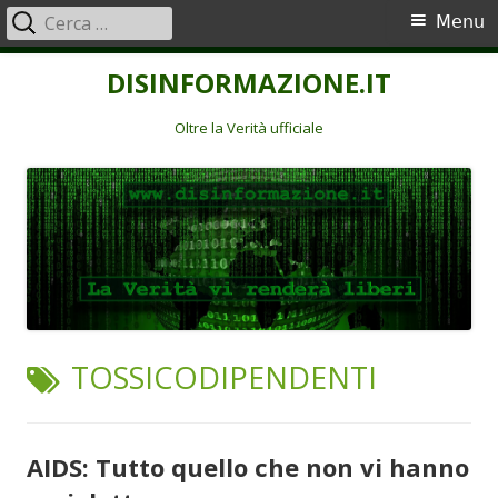
Ricerca
Menu
Menu
per:
principale
Vai
DISINFORMAZIONE.IT
al
contenuto
Oltre la Verità ufficiale
TAG:
TOSSICODIPENDENTI
AIDS: Tutto quello che non vi hanno