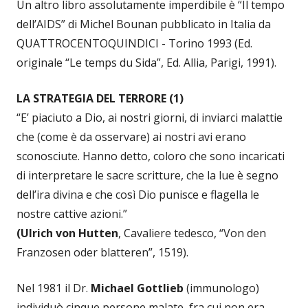
Un altro libro assolutamente imperdibile è “Il tempo
dell’AIDS” di Michel Bounan pubblicato in Italia da
QUATTROCENTOQUINDICI - Torino 1993 (Ed.
originale “Le temps du Sida”, Ed. Allia, Parigi, 1991).
LA STRATEGIA DEL TERRORE (1)
“E’ piaciuto a Dio, ai nostri giorni, di inviarci malattie
che (come è da osservare) ai nostri avi erano
sconosciute. Hanno detto, coloro che sono incaricati
di interpretare le sacre scritture, che la lue è segno
dell’ira divina e che così Dio punisce e flagella le
nostre cattive azioni.”
(Ulrich von Hutten
, Cavaliere tedesco, “Von den
Franzosen oder blatteren”, 1519).
Nel 1981 il Dr.
Michael Gottlieb
(immunologo)
individuò cinque persone malate, fra cui non era